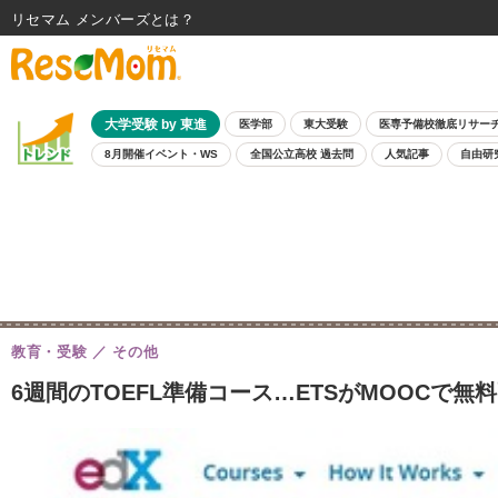
リセマム メンバーズ
大学受験 by 東進
医学部
東大受験
医専予備校徹底リサー
8月開催イベント・WS
全国公立高校 過去問
人気記事
自由研
教育・受験
その他
6週間のTOEFL準備コース…ETSがMOOCで無