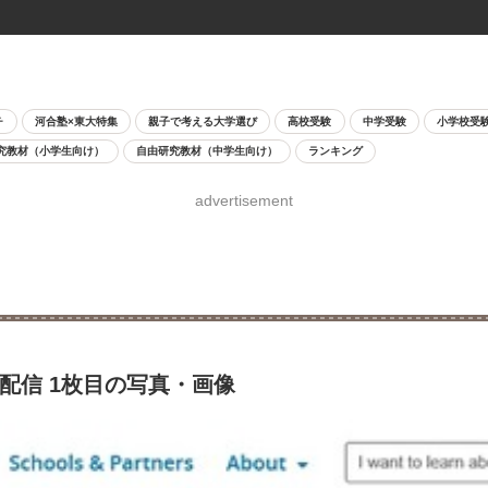
チ
河合塾×東大特集
親子で考える大学選び
高校受験
中学受験
小学校受
究教材（小学生向け）
自由研究教材（中学生向け）
ランキング
advertisement
料配信 1枚目の写真・画像