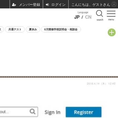
ログイン
こんにちは、ゲストさん
Language
JP
/
CN
menu
search
験
共通テスト
夏休み
8月開催学校説明会・相談会
2016.4.14（木） 12:45