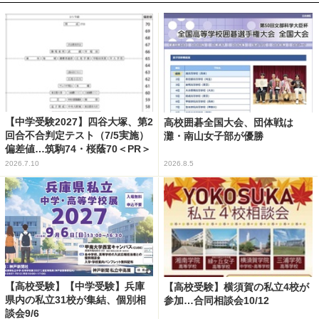
【中学受験2027】四谷大塚、第2
高校囲碁全国大会、団体戦は
回合不合判定テスト（7/5実施）
灘・南山女子部が優勝
偏差値…筑駒74・桜蔭70＜PR＞
2026.7.10
2026.8.5
【高校受験】【中学受験】兵庫
【高校受験】横須賀の私立4校が
県内の私立31校が集結、個別相
参加…合同相談会10/12
談会9/6