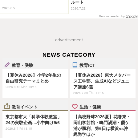
ルート
2026.8.5
2026.7.21
Recommended by
advertisement
NEWS CATEGORY
教育・受験
教育ICT
【夏休み2026】小学2年生の
【夏休み2026】東大メタバー
自由研究テーマまとめ
ス工学部、生成AIなどジュニ
ア講座6選
2026.8.10 Mon 13:15
2026.7.30 Thu 11:15
教育イベント
生活・健康
東京都市大「科学体験教室」
【高校野球2026夏】花巻東・
24の実験企画…小中向け9/6
岡山学芸館・鳴門渦潮・霞ケ
浦が勝利、第6日は横浜vs沖
2026.8.7 Fri 18:15
縄尚学ほか