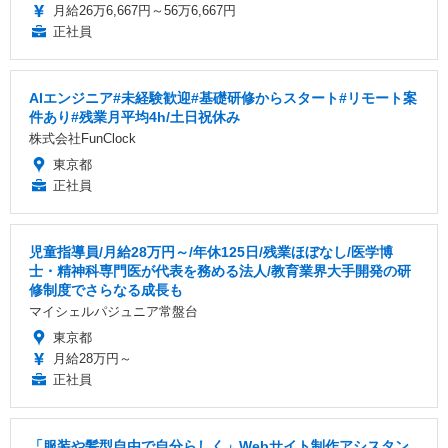
月給26万6,667円～56万6,667円
正社員
AIエンジニア#未経験歓迎#基礎研修からスタート#リモート案
件あり#残業月平均4h/土日祝休み
株式会社FunClock
東京都
正社員
児童指導員/月給28万円～/年休125日/残業ほぼなし/医学博
士・精神科専門医が代表を務める法人/教育業界大手開発の研
修制度でさらなる成長も
マイシェルパジュニア常盤台
東京都
月給28万円～
正社員
「服装や髪型自由で自分らしく」Webサイト制作アシスタン