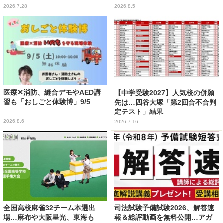
2026.7.28
2026.8.5
医療✕消防、縫合デモやAED講
【中学受験2027】人気校の併願
習も「おしごと体験博」9/5
先は…四谷大塚「第2回合不合判
定テスト」結果
2026.8.6
2026.7.16
全国高校麻雀32チーム本選出
司法試験予備試験2026、解答速
場…麻布や大阪星光、東海も
報＆総評動画を無料公開…アガ