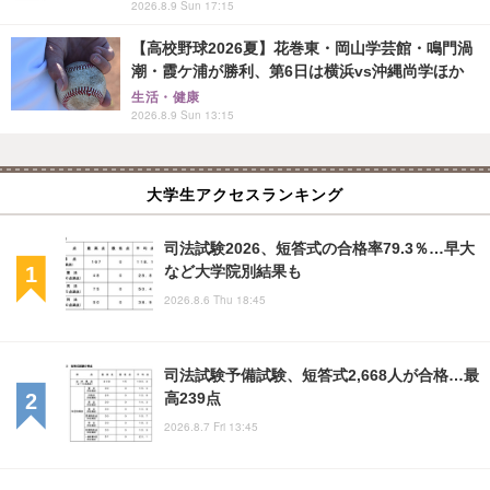
2026.8.9 Sun 17:15
【高校野球2026夏】花巻東・岡山学芸館・鳴門渦
潮・霞ケ浦が勝利、第6日は横浜vs沖縄尚学ほか
生活・健康
2026.8.9 Sun 13:15
大学生アクセスランキング
司法試験2026、短答式の合格率79.3％…早大
など大学院別結果も
2026.8.6 Thu 18:45
司法試験予備試験、短答式2,668人が合格…最
高239点
2026.8.7 Fri 13:45