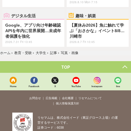
2026.8.10 Mon 7:15
デジタル生活
趣味・娯楽
Google、アプリ向け年齢確認
【夏休み2026】魚に触れて学
APIを年内に世界展開…未成年
ぶ「おさかな」イベント8/8…
者保護を強化
川崎市
2026.7.31 Fri 13:45
2026.8.7 Fri 10:45
ホーム
›
教育・受験
›
大学生
›
記事
›
写真・画像
TOP
Home
Facebook
X
YouTube
Instagram
line
お問合せ
広告掲載
会社概要
リセマムについて
個人情報保護方針
リセマムは、株式会社イード（東証グロース上場）の運
営するサービスです。
証券コード：6038