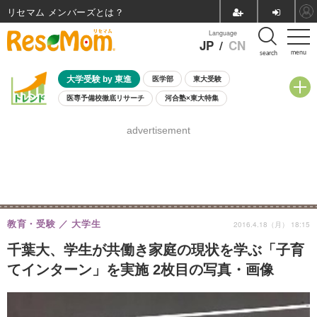
リセマム メンバーズ
Language
JP
/
CN
menu
search
大学受験 by 東進
医学部
東大受験
医専予備校徹底リサーチ
河合塾×東大特集
親子で考える大学選び
高校受験
中学受験
小学校受験
advertisement
共通テスト
夏休み
8月開催学校説明会・相談会
8月開催イベント・WS
全国公立高校 過去問
人気記事
自由研究教材（小学生向け）
自由研究教材（中学生向け）
ランキング
教育・受験
大学生
2016.4.18（月） 18:15
千葉大、学生が共働き家庭の現状を学ぶ「子育
てインターン」を実施 2枚目の写真・画像