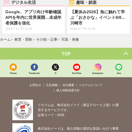
デジタル生活
趣味・娯楽
Google、アプリ向け年齢確認
【夏休み2026】魚に触れて学
APIを年内に世界展開…未成年
ぶ「おさかな」イベント8/8…
者保護を強化
川崎市
2026.7.31 Fri 13:45
2026.8.7 Fri 10:45
ホーム
›
教育・受験
›
その他
›
記事
›
写真・画像
TOP
Home
Facebook
X
YouTube
Instagram
line
お問合せ
広告掲載
会社概要
リセマムについて
個人情報保護方針
リセマムは、株式会社イード（東証グロース上場）の運
営するサービスです。
証券コード：6038
株式会社イードは、個人情報の適切な取扱いを行う事業