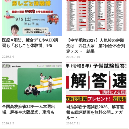
医療✕消防、縫合デモやAED講
【中学受験2027】人気校の併願
習も「おしごと体験博」9/5
先は…四谷大塚「第2回合不合判
定テスト」結果
2026.8.6
2026.7.16
全国高校麻雀32チーム本選出
司法試験予備試験2026、解答速
場…麻布や大阪星光、東海も
報＆総評動画を無料公開…アガ
ルート
2026.8.5
2026.7.21