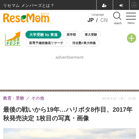
リセマム メンバーズ
Language
JP
/
CN
menu
search
大学受験 by 東進
医学部
東大受験
医専予備校徹底リサーチ
河合塾×東大特集
親子で考える大学選び
高校受験
中学受験
小学校受験
advertisement
共通テスト
夏休み
8月開催学校説明会・相談会
8月開催イベント・WS
全国公立高校 過去問
人気記事
自由研究教材（小学生向け）
自由研究教材（中学生向け）
ランキング
教育・受験
その他
2016.4.21（木） 12:30
最後の戦いから19年…ハリポタ8作目、2017年
秋発売決定 1枚目の写真・画像