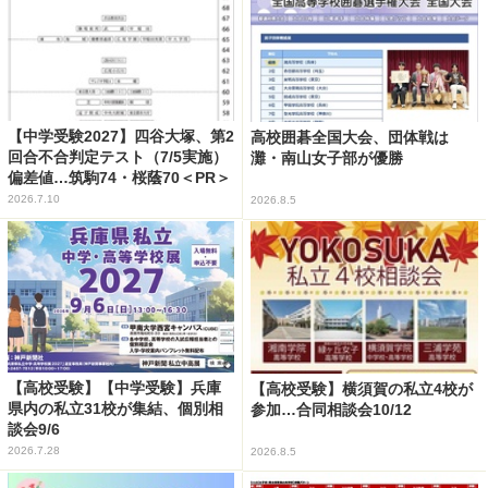
【中学受験2027】四谷大塚、第2
高校囲碁全国大会、団体戦は
回合不合判定テスト（7/5実施）
灘・南山女子部が優勝
偏差値…筑駒74・桜蔭70＜PR＞
2026.7.10
2026.8.5
【高校受験】【中学受験】兵庫
【高校受験】横須賀の私立4校が
県内の私立31校が集結、個別相
参加…合同相談会10/12
談会9/6
2026.7.28
2026.8.5