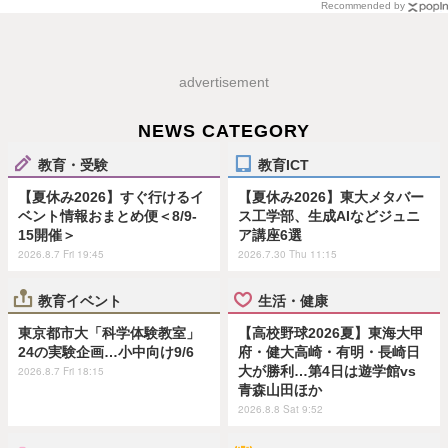
Recommended by
advertisement
NEWS CATEGORY
教育・受験
教育ICT
【夏休み2026】すぐ行けるイ
【夏休み2026】東大メタバー
ベント情報おまとめ便＜8/9-
ス工学部、生成AIなどジュニ
15開催＞
ア講座6選
2026.8.7 Fri 19:45
2026.7.30 Thu 11:15
教育イベント
生活・健康
東京都市大「科学体験教室」
【高校野球2026夏】東海大甲
24の実験企画…小中向け9/6
府・健大高崎・有明・長崎日
大が勝利…第4日は遊学館vs
2026.8.7 Fri 18:15
青森山田ほか
2026.8.8 Sat 9:52