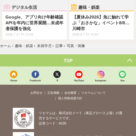
デジタル生活
趣味・娯楽
Google、アプリ向け年齢確認
【夏休み2026】魚に触れて学
APIを年内に世界展開…未成年
ぶ「おさかな」イベント8/8…
者保護を強化
川崎市
2026.7.31 Fri 13:45
2026.8.7 Fri 10:45
ホーム
›
趣味・娯楽
›
未就学児
›
記事
›
写真・画像
TOP
Home
Facebook
X
YouTube
Instagram
line
お問合せ
広告掲載
会社概要
リセマムについて
個人情報保護方針
リセマムは、株式会社イード（東証グロース上場）の運
営するサービスです。
証券コード：6038