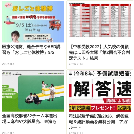
医療✕消防、縫合デモやAED講
【中学受験2027】人気校の併願
習も「おしごと体験博」9/5
先は…四谷大塚「第2回合不合判
定テスト」結果
2026.8.6
2026.7.16
全国高校麻雀32チーム本選出
司法試験予備試験2026、解答速
場…麻布や大阪星光、東海も
報＆総評動画を無料公開…アガ
ルート
2026.8.5
2026.7.21