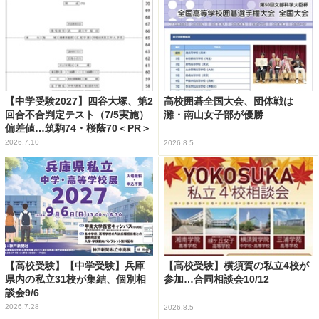
【中学受験2027】四谷大塚、第2
高校囲碁全国大会、団体戦は
回合不合判定テスト（7/5実施）
灘・南山女子部が優勝
偏差値…筑駒74・桜蔭70＜PR＞
2026.7.10
2026.8.5
【高校受験】【中学受験】兵庫
【高校受験】横須賀の私立4校が
県内の私立31校が集結、個別相
参加…合同相談会10/12
談会9/6
2026.7.28
2026.8.5