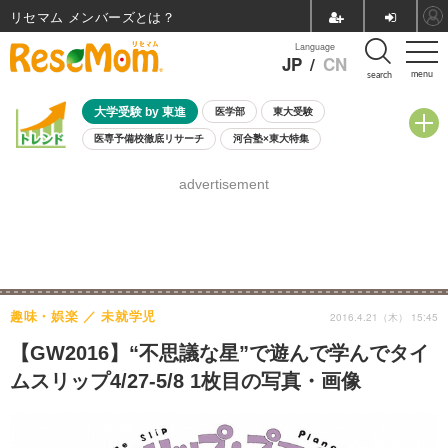
リセマム メンバーズ
Language
JP
/
CN
menu
search
大学受験 by 東進
医学部
東大受験
医専予備校徹底リサーチ
河合塾×東大特集
親子で考える大学選び
高校受験
中学受験
小学校受験
advertisement
共通テスト
夏休み
8月開催学校説明会・相談会
8月開催イベント・WS
全国公立高校 過去問
人気記事
自由研究教材（小学生向け）
自由研究教材（中学生向け）
ランキング
趣味・娯楽
未就学児
2016.4.21（木） 15:45
【GW2016】“不思議な星”で遊んで学んでタイ
ムスリップ4/27-5/8 1枚目の写真・画像