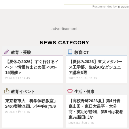
Recommended by
advertisement
NEWS CATEGORY
教育・受験
教育ICT
【夏休み2026】すぐ行けるイ
【夏休み2026】東大メタバー
ベント情報おまとめ便＜8/9-
ス工学部、生成AIなどジュニ
15開催＞
ア講座6選
2026.8.7 Fri 19:45
2026.7.30 Thu 11:15
教育イベント
生活・健康
東京都市大「科学体験教室」
【高校野球2026夏】第4日青
24の実験企画…小中向け9/6
森山田・東日大昌平・大分
商・英明が勝利、第5日は花巻
2026.8.7 Fri 18:15
東vs新田ほか
2026.8.9 Sun 9:15