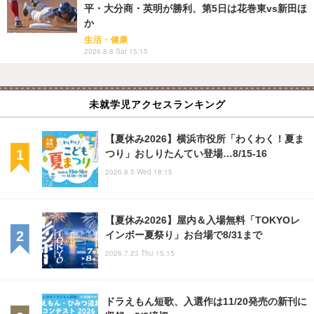
平・大分商・英明が勝利、第5日は花巻東vs新田ほ
か
生活・健康
2026.8.8 Sat 15:15
未就学児アクセスランキング
【夏休み2026】横浜市役所「わくわく！夏ま
つり」おしりたんてい登場…8/15-16
2026.8.5 Wed 18:15
【夏休み2026】屋内＆入場無料「TOKYOレ
インボー夏祭り」お台場で8/31まで
2026.7.23 Thu 15:15
ドラえもん短歌、入選作は11/20発売の新刊に