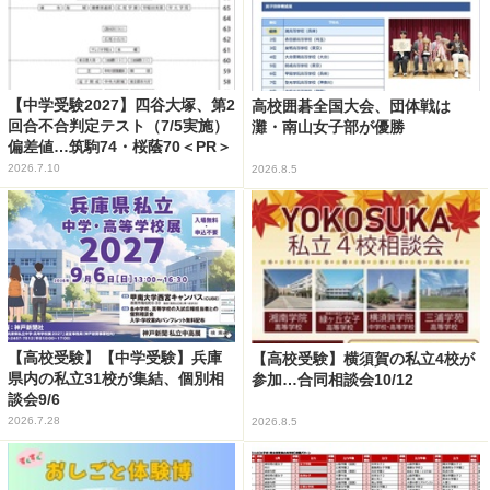
【中学受験2027】四谷大塚、第2
高校囲碁全国大会、団体戦は
回合不合判定テスト（7/5実施）
灘・南山女子部が優勝
偏差値…筑駒74・桜蔭70＜PR＞
2026.7.10
2026.8.5
【高校受験】【中学受験】兵庫
【高校受験】横須賀の私立4校が
県内の私立31校が集結、個別相
参加…合同相談会10/12
談会9/6
2026.7.28
2026.8.5