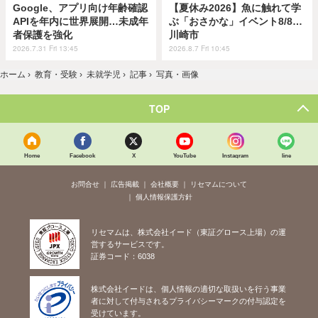
Google、アプリ向け年齢確認
【夏休み2026】魚に触れて学
APIを年内に世界展開…未成年
ぶ「おさかな」イベント8/8…
者保護を強化
川崎市
2026.7.31 Fri 13:45
2026.8.7 Fri 10:45
ホーム
›
教育・受験
›
未就学児
›
記事
›
写真・画像
TOP
Home
Facebook
X
YouTube
Instagram
line
お問合せ
広告掲載
会社概要
リセマムについて
個人情報保護方針
リセマムは、株式会社イード（東証グロース上場）の運
営するサービスです。
証券コード：6038
株式会社イードは、個人情報の適切な取扱いを行う事業
者に対して付与されるプライバシーマークの付与認定を
受けています。