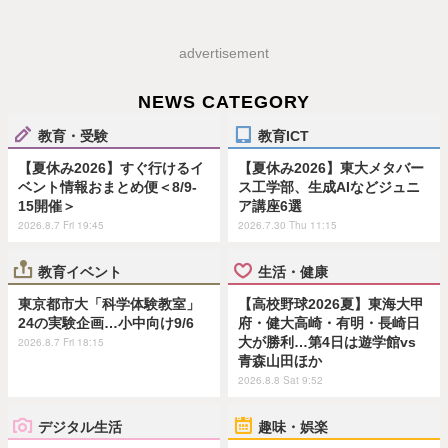
advertisement
NEWS CATEGORY
教育・受験
教育ICT
【夏休み2026】すぐ行けるイ
【夏休み2026】東大メタバー
ベント情報おまとめ便＜8/9-
ス工学部、生成AIなどジュニ
15開催＞
ア講座6選
2026.8.7 Fri 19:45
2026.7.30 Thu 11:15
教育イベント
生活・健康
東京都市大「科学体験教室」
【高校野球2026夏】東海大甲
24の実験企画…小中向け9/6
府・健大高崎・有明・長崎日
大が勝利…第4日は遊学館vs
2026.8.7 Fri 18:15
青森山田ほか
2026.8.8 Sat 9:52
デジタル生活
趣味・娯楽