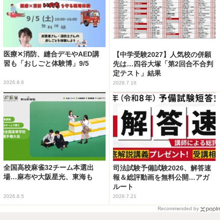
医療✕消防、縫合デモやAED講
【中学受験2027】人気校の併願
習も「おしごと体験博」9/5
先は…四谷大塚「第2回合不合判
定テスト」結果
2026.8.6
2026.7.16
全国高校麻雀32チーム本選出
司法試験予備試験2026、解答速
場…麻布や大阪星光、東海も
報＆総評動画を無料公開…アガ
ルート
2026.8.5
2026.7.21
Recommended by