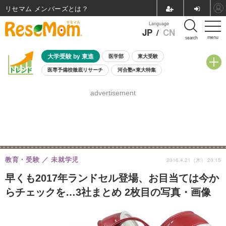
リセマム メンバーズ
Language
JP
/
CN
menu
search
大学受験 by 東進
医学部
東大受験
医専予備校徹底リサーチ
河合塾×東大特集
親子で考える大学選び
高校受験
中学受験
小学校受験
advertisement
共通テスト
夏休み
8月開催学校説明会・相談会
8月開催イベント・WS
全国公立高校 過去問
人気記事
自由研究教材（小学生向け）
自由研究教材（中学生向け）
ランキング
教育・受験
未就学児
2016.4.21（木） 20:15
早くも2017年ランドセル登場、お目当ては今か
らチェックを…3社まとめ 2枚目の写真・画像