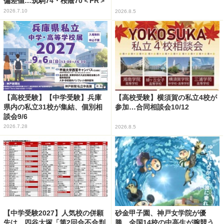
偏差値…筑駒74・桜蔭70＜PR＞
2026.7.10
2026.8.5
【高校受験】【中学受験】兵庫
【高校受験】横須賀の私立4校が
県内の私立31校が集結、個別相
参加…合同相談会10/12
談会9/6
2026.7.28
2026.8.5
【中学受験2027】人気校の併願
砂金甲子園、神戸女学院が優
先は…四谷大塚「第2回合不合判
勝…全国14校の中高生が腕競う