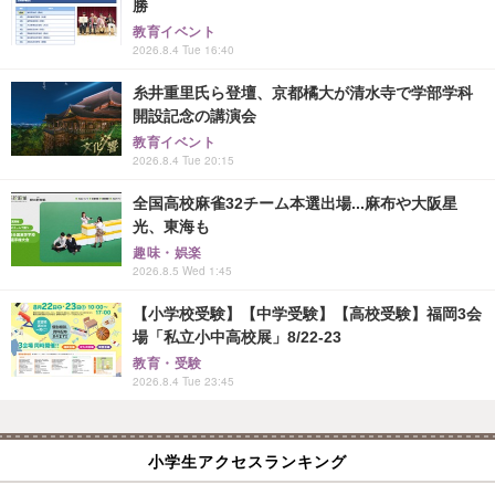
勝
教育イベント
2026.8.4 Tue 16:40
糸井重里氏ら登壇、京都橘大が清水寺で学部学科
開設記念の講演会
教育イベント
2026.8.4 Tue 20:15
全国高校麻雀32チーム本選出場...麻布や大阪星
光、東海も
趣味・娯楽
2026.8.5 Wed 1:45
【小学校受験】【中学受験】【高校受験】福岡3会
場「私立小中高校展」8/22-23
教育・受験
2026.8.4 Tue 23:45
小学生アクセスランキング