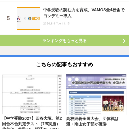
中学受験の読む力を育成、VAMOS全4校舎で
ヨンデミー導入
2026.8.4 Tue 11:15
ランキングをもっと見る
こちらの記事もおすすめ
【中学受験2027】四谷大塚、第2
高校囲碁全国大会、団体戦は
回合不合判定テスト（7/5実施）
灘・南山女子部が優勝