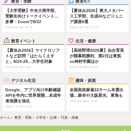
教育・受験
教育ICT
【大学受験】中央大商学部、
【夏休み2026】東大メタバー
受験生向けトークイベント…
ス工学部、生成AIなどジュニ
多摩・Zoomで8/22
ア講座6選
2026.8.6 Thu 10:15
2026.7.30 Thu 11:15
教育イベント
生活・健康
【夏休み2026】マイクロソフ
【高校野球2026夏】仙台育英
トなど訪問「はたらくえす
が開幕戦勝利、第2日は東筑
と」8/24-29…大学生対象
vs神村学園ほか
2026.8.6 Thu 9:45
2026.8.5 Wed 20:32
デジタル生活
趣味・娯楽
Google、アプリ向け年齢確認
全国高校麻雀32チーム本選出
APIを年内に世界展開…未成年
場…麻布や大阪星光、東海も
者保護を強化
2026.8.5 Wed 19:45
2026.7.31 Fri 13:45
ホーム
›
教育・受験
›
小学生
›
記事
›
写真・画像