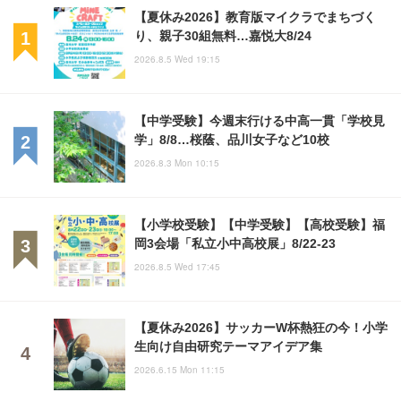
【夏休み2026】教育版マイクラでまちづく
り、親子30組無料…嘉悦大8/24
2026.8.5 Wed 19:15
【中学受験】今週末行ける中高一貫「学校見
学」8/8…桜蔭、品川女子など10校
2026.8.3 Mon 10:15
【小学校受験】【中学受験】【高校受験】福
岡3会場「私立小中高校展」8/22-23
2026.8.5 Wed 17:45
【夏休み2026】サッカーW杯熱狂の今！小学
生向け自由研究テーマアイデア集
2026.6.15 Mon 11:15