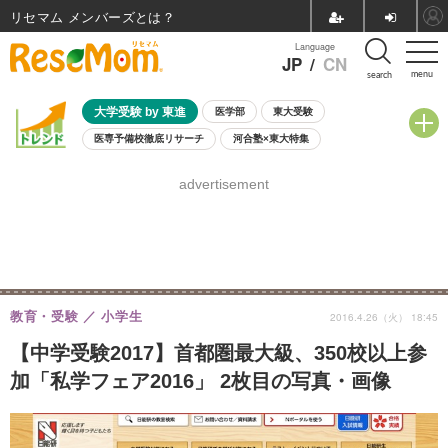
リセマム メンバーズ
Language
JP
/
CN
menu
search
大学受験 by 東進
医学部
東大受験
医専予備校徹底リサーチ
河合塾×東大特集
親子で考える大学選び
高校受験
中学受験
小学校受験
advertisement
共通テスト
夏休み
8月開催学校説明会・相談会
8月開催イベント・WS
全国公立高校 過去問
人気記事
自由研究教材（小学生向け）
自由研究教材（中学生向け）
ランキング
教育・受験
小学生
2016.4.26（火） 18:45
【中学受験2017】首都圏最大級、350校以上参
加「私学フェア2016」 2枚目の写真・画像