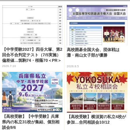
【中学受験2027】四谷大塚、第2
高校囲碁全国大会、団体戦は
回合不合判定テスト（7/5実施）
灘・南山女子部が優勝
偏差値…筑駒74・桜蔭70＜PR＞
2026.7.10
2026.8.5
【高校受験】【中学受験】兵庫
【高校受験】横須賀の私立4校が
県内の私立31校が集結、個別相
参加…合同相談会10/12
談会9/6