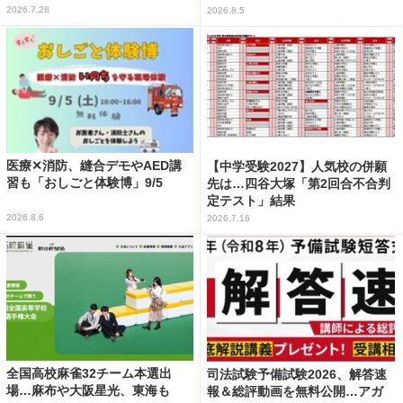
2026.7.28
2026.8.5
医療✕消防、縫合デモやAED講
【中学受験2027】人気校の併願
習も「おしごと体験博」9/5
先は…四谷大塚「第2回合不合判
定テスト」結果
2026.8.6
2026.7.16
全国高校麻雀32チーム本選出
司法試験予備試験2026、解答速
場…麻布や大阪星光、東海も
報＆総評動画を無料公開…アガ