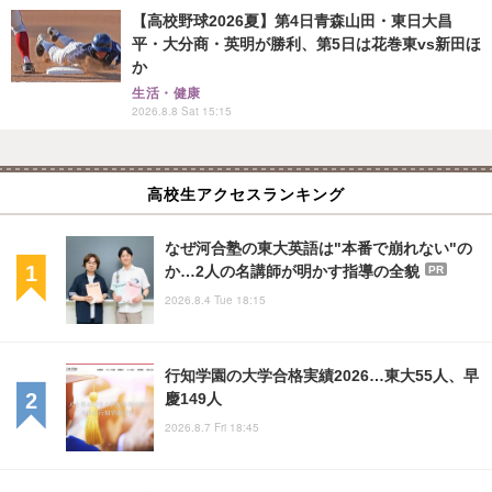
【高校野球2026夏】第4日青森山田・東日大昌
平・大分商・英明が勝利、第5日は花巻東vs新田ほ
か
生活・健康
2026.8.8 Sat 15:15
高校生アクセスランキング
なぜ河合塾の東大英語は"本番で崩れない"の
か…2人の名講師が明かす指導の全貌
PR
2026.8.4 Tue 18:15
行知学園の大学合格実績2026…東大55人、早
慶149人
2026.8.7 Fri 18:45