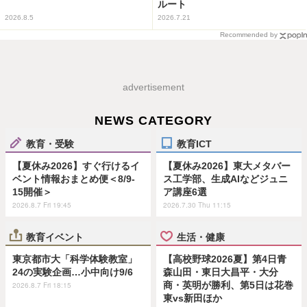
ルート
2026.8.5
2026.7.21
Recommended by
advertisement
NEWS CATEGORY
教育・受験
教育ICT
【夏休み2026】すぐ行けるイ
【夏休み2026】東大メタバー
ベント情報おまとめ便＜8/9-
ス工学部、生成AIなどジュニ
15開催＞
ア講座6選
2026.8.7 Fri 19:45
2026.7.30 Thu 11:15
教育イベント
生活・健康
東京都市大「科学体験教室」
【高校野球2026夏】第4日青
24の実験企画…小中向け9/6
森山田・東日大昌平・大分
商・英明が勝利、第5日は花巻
2026.8.7 Fri 18:15
東vs新田ほか