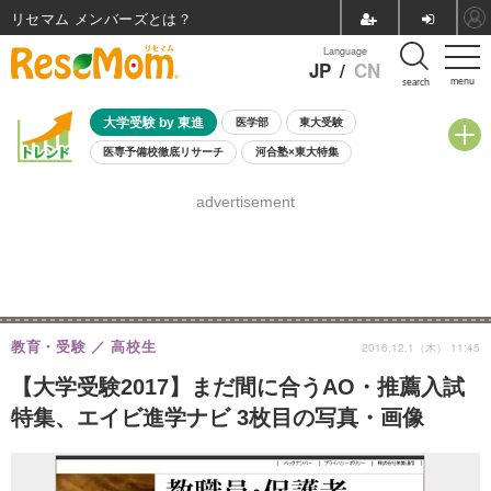
リセマム メンバーズ
Language
JP
/
CN
menu
search
大学受験 by 東進
医学部
東大受験
医専予備校徹底リサーチ
河合塾×東大特集
親子で考える大学選び
高校受験
中学受験
小学校受験
advertisement
共通テスト
夏休み
8月開催学校説明会・相談会
8月開催イベント・WS
全国公立高校 過去問
人気記事
自由研究教材（小学生向け）
自由研究教材（中学生向け）
ランキング
教育・受験
高校生
2016.12.1（木） 11:45
【大学受験2017】まだ間に合うAO・推薦入試
特集、エイビ進学ナビ 3枚目の写真・画像