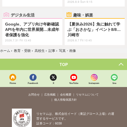
2026.8.9 Sun 9:15
デジタル生活
趣味・娯楽
Google、アプリ向け年齢確認
【夏休み2026】魚に触れて学
APIを年内に世界展開…未成年
ぶ「おさかな」イベント8/8…
者保護を強化
川崎市
2026.7.31 Fri 13:45
2026.8.7 Fri 10:45
ホーム
›
教育・受験
›
高校生
›
記事
›
写真・画像
TOP
Home
Facebook
X
YouTube
Instagram
line
お問合せ
広告掲載
会社概要
リセマムについて
個人情報保護方針
リセマムは、株式会社イード（東証グロース上場）の運
営するサービスです。
証券コード：6038