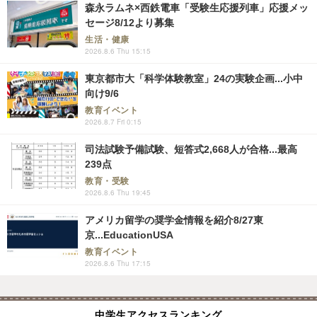
森永ラムネ×西鉄電車「受験生応援列車」応援メッ
セージ8/12より募集
生活・健康
2026.8.6 Thu 15:15
東京都市大「科学体験教室」24の実験企画...小中
向け9/6
教育イベント
2026.8.7 Fri 0:15
司法試験予備試験、短答式2,668人が合格...最高
239点
教育・受験
2026.8.6 Thu 19:45
アメリカ留学の奨学金情報を紹介8/27東
京...EducationUSA
教育イベント
2026.8.6 Thu 17:15
中学生アクセスランキング