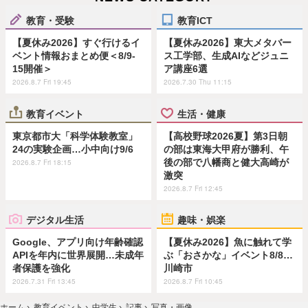
教育・受験
教育ICT
【夏休み2026】すぐ行けるイ
【夏休み2026】東大メタバー
ベント情報おまとめ便＜8/9-
ス工学部、生成AIなどジュニ
15開催＞
ア講座6選
2026.8.7 Fri 19:45
2026.7.30 Thu 11:15
教育イベント
生活・健康
東京都市大「科学体験教室」
【高校野球2026夏】第3日朝
24の実験企画…小中向け9/6
の部は東海大甲府が勝利、午
後の部で八幡商と健大高崎が
2026.8.7 Fri 18:15
激突
2026.8.7 Fri 12:45
デジタル生活
趣味・娯楽
Google、アプリ向け年齢確認
【夏休み2026】魚に触れて学
APIを年内に世界展開…未成年
ぶ「おさかな」イベント8/8…
者保護を強化
川崎市
2026.7.31 Fri 13:45
2026.8.7 Fri 10:45
ホーム
›
教育イベント
›
中学生
›
記事
›
写真・画像