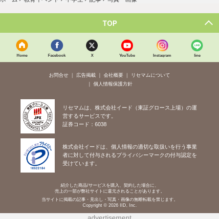
TOP
Home
Facebook
X
YouTube
Instagram
line
お問合せ
広告掲載
会社概要
リセマムについて
個人情報保護方針
リセマムは、株式会社イード（東証グロース上場）の運
営するサービスです。
証券コード：6038
株式会社イードは、個人情報の適切な取扱いを行う事業
者に対して付与されるプライバシーマークの付与認定を
受けています。
紹介した商品/サービスを購入、契約した場合に、
売上の一部が弊社サイトに還元されることがあります。
当サイトに掲載の記事・見出し・写真・画像の無断転載を禁じます。
Copyright © 2026 IID, Inc.
advertisement