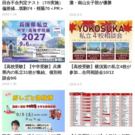
回合不合判定テスト（7/5実施）
灘・南山女子部が優勝
偏差値…筑駒74・桜蔭70＜PR＞
2026.7.10
2026.8.5
【高校受験】【中学受験】兵庫
【高校受験】横須賀の私立4校が
県内の私立31校が集結、個別相
参加…合同相談会10/12
談会9/6
2026.7.28
2026.8.5