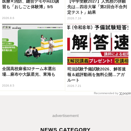
医療✕消防、縫合デモやAED講
【中学受験2027】人気校の併願
習も「おしごと体験博」9/5
先は…四谷大塚「第2回合不合判
定テスト」結果
2026.8.6
2026.7.16
全国高校麻雀32チーム本選出
司法試験予備試験2026、解答速
場…麻布や大阪星光、東海も
報＆総評動画を無料公開…アガ
ルート
2026.8.5
2026.7.21
Recommended by
advertisement
NEWS CATEGORY