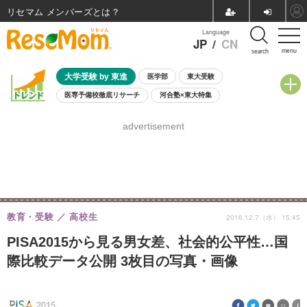
リセマム メンバーズ
Language
JP
/
CN
menu
search
大学受験 by 東進
医学部
東大受験
医専予備校徹底リサーチ
河合塾×東大特集
親子で考える大学選び
高校受験
中学受験
小学校受験
advertisement
共通テスト
夏休み
8月開催学校説明会・相談会
8月開催イベント・WS
全国公立高校 過去問
人気記事
自由研究教材（小学生向け）
自由研究教材（中学生向け）
ランキング
教育・受験
高校生
2016.12.7（水） 15:45
PISA2015から見る男女差、社会的公平性…国
際比較データ公開 3枚目の写真・画像