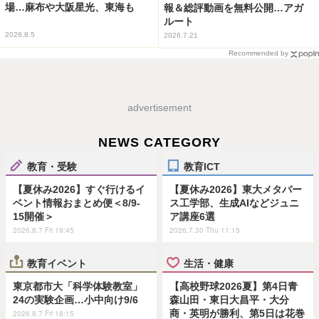
場…麻布や大阪星光、東海も
報＆総評動画を無料公開…アガ
ルート
2026.8.5
2026.7.21
Recommended by
advertisement
NEWS CATEGORY
教育・受験
教育ICT
【夏休み2026】すぐ行けるイ
【夏休み2026】東大メタバー
ベント情報おまとめ便＜8/9-
ス工学部、生成AIなどジュニ
15開催＞
ア講座6選
2026.8.7 Fri 19:45
2026.7.30 Thu 11:15
教育イベント
生活・健康
東京都市大「科学体験教室」
【高校野球2026夏】第4日青
24の実験企画…小中向け9/6
森山田・東日大昌平・大分
商・英明が勝利、第5日は花巻
2026.8.7 Fri 18:15