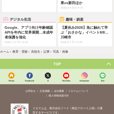
東vs新田ほか
2026.8.9 Sun 9:15
デジタル生活
趣味・娯楽
Google、アプリ向け年齢確認
【夏休み2026】魚に触れて学
APIを年内に世界展開…未成年
ぶ「おさかな」イベント8/8…
者保護を強化
川崎市
2026.7.31 Fri 13:45
2026.8.7 Fri 10:45
ホーム
›
教育・受験
›
高校生
›
記事
›
写真・画像
TOP
Home
Facebook
X
YouTube
Instagram
line
お問合せ
広告掲載
会社概要
リセマムについて
個人情報保護方針
リセマムは、株式会社イード（東証グロース上場）の運
営するサービスです。