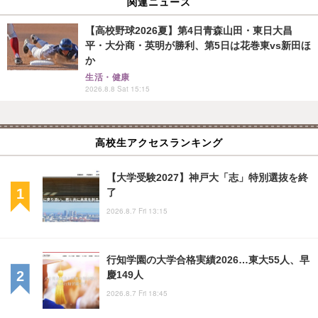
関連ニュース
【高校野球2026夏】第4日青森山田・東日大昌
平・大分商・英明が勝利、第5日は花巻東vs新田ほ
か
生活・健康
2026.8.8 Sat 15:15
高校生アクセスランキング
【大学受験2027】神戸大「志」特別選抜を終
了
2026.8.7 Fri 13:15
行知学園の大学合格実績2026…東大55人、早
慶149人
2026.8.7 Fri 18:45