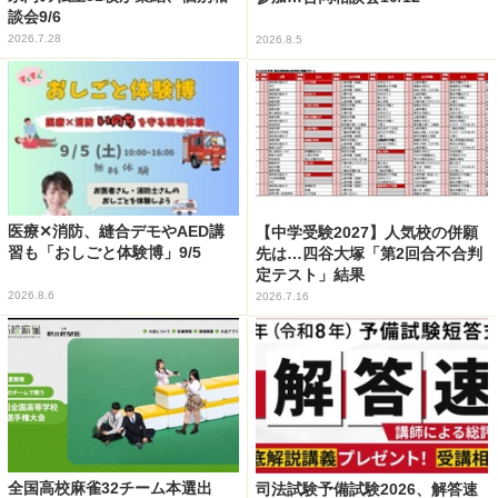
談会9/6
2026.7.28
2026.8.5
医療✕消防、縫合デモやAED講
【中学受験2027】人気校の併願
習も「おしごと体験博」9/5
先は…四谷大塚「第2回合不合判
定テスト」結果
2026.8.6
2026.7.16
全国高校麻雀32チーム本選出
司法試験予備試験2026、解答速