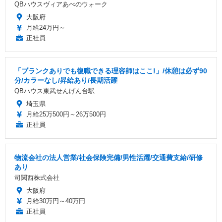
QBハウスヴィアあべのウォーク
大阪府
月給24万円～
正社員
「ブランクありでも復職できる理容師はここ!」/休憩は必ず90
分/カラーなし/昇給あり/長期活躍
QBハウス東武せんげん台駅
埼玉県
月給25万500円～26万500円
正社員
物流会社の法人営業/社会保険完備/男性活躍/交通費支給/研修
あり
司関西株式会社
大阪府
月給30万円～40万円
正社員