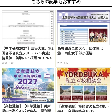
こちらの記事もおすすめ
【中学受験2027】四谷大塚、第2
高校囲碁全国大会、団体戦は
回合不合判定テスト（7/5実施）
灘・南山女子部が優勝
偏差値…筑駒74・桜蔭70＜PR＞
2026.7.10
2026.8.5
【高校受験】【中学受験】兵庫
【高校受験】横須賀の私立4校が
県内の私立31校が集結、個別相
参加…合同相談会10/12