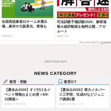
全国高校麻雀32チーム本選出
司法試験予備試験2026、解答速
場…麻布や大阪星光、東海も
報＆総評動画を無料公開…アガ
ルート
2026.8.5
2026.7.21
Recommended by
advertisement
NEWS CATEGORY
教育・受験
教育ICT
【夏休み2026】すぐ行けるイ
【夏休み2026】東大メタバー
ベント情報おまとめ便＜8/9-
ス工学部、生成AIなどジュニ
15開催＞
ア講座6選
2026.8.7 Fri 19:45
2026.7.30 Thu 11:15