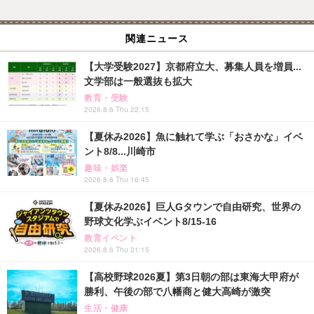
関連ニュース
【大学受験2027】京都府立大、募集人員を増員...
文学部は一般選抜も拡大
教育・受験
2026.8.6 Thu 22:15
【夏休み2026】魚に触れて学ぶ「おさかな」イベ
ント8/8...川崎市
趣味・娯楽
2026.8.6 Thu 16:45
【夏休み2026】巨人Gタウンで自由研究、世界の
野球文化学ぶイベント8/15-16
教育イベント
2026.8.6 Thu 21:15
【高校野球2026夏】第3日朝の部は東海大甲府が
勝利、午後の部で八幡商と健大高崎が激突
生活・健康