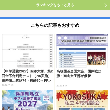
ランキングをもっと見る
こちらの記事もおすすめ
【中学受験2027】四谷大塚、第2
高校囲碁全国大会、団体戦は
回合不合判定テスト（7/5実施）
灘・南山女子部が優勝
偏差値…筑駒74・桜蔭70＜PR＞
2026.7.10
2026.8.5