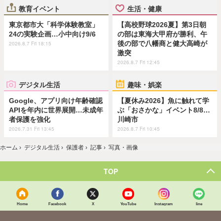
教育イベント
生活・健康
東京都市大「科学体験教室」
【高校野球2026夏】第3日朝
24の実験企画…小中向け9/6
の部は東海大甲府が勝利、午
後の部で八幡商と健大高崎が
2026.8.7 Fri 18:15
激突
2026.8.7 Fri 12:45
デジタル生活
趣味・娯楽
Google、アプリ向け年齢確認
【夏休み2026】魚に触れて学
APIを年内に世界展開…未成年
ぶ「おさかな」イベント8/8…
者保護を強化
川崎市
2026.7.31 Fri 13:45
2026.8.7 Fri 10:45
ホーム
›
デジタル生活
›
保護者
›
記事
›
写真・画像
TOP
Home
Facebook
X
YouTube
Instagram
line