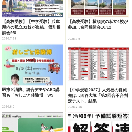
【高校受験】【中学受験】兵庫
【高校受験】横須賀の私立4校が
県内の私立31校が集結、個別相
参加…合同相談会10/12
談会9/6
2026.7.28
2026.8.5
医療✕消防、縫合デモやAED講
【中学受験2027】人気校の併願
習も「おしごと体験博」9/5
先は…四谷大塚「第2回合不合判
定テスト」結果
2026.8.6
2026.7.16