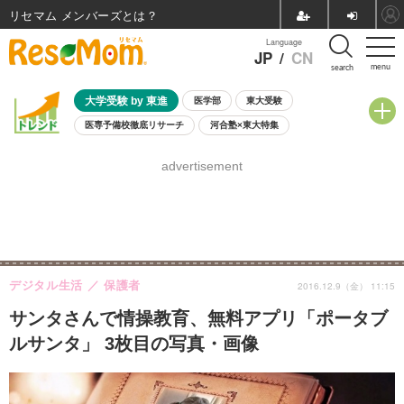
リセマム メンバーズ
Language
JP
/
CN
menu
search
大学受験 by 東進
医学部
東大受験
医専予備校徹底リサーチ
河合塾×東大特集
親子で考える大学選び
高校受験
中学受験
小学校受験
advertisement
共通テスト
夏休み
8月開催学校説明会・相談会
8月開催イベント・WS
全国公立高校 過去問
人気記事
自由研究教材（小学生向け）
自由研究教材（中学生向け）
ランキング
デジタル生活
保護者
2016.12.9（金） 11:15
サンタさんで情操教育、無料アプリ「ポータブ
ルサンタ」 3枚目の写真・画像