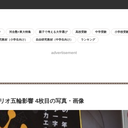
チ
河合塾×東大特集
親子で考える大学選び
高校受験
中学受験
小学校受
究教材（小学生向け）
自由研究教材（中学生向け）
ランキング
advertisement
、リオ五輪影響 4枚目の写真・画像