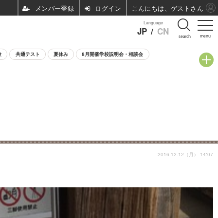
ログイン
こんにちは、ゲストさん
Language
JP
/
CN
menu
search
験
共通テスト
夏休み
8月開催学校説明会・相談会
2016.12.12（月） 14:07