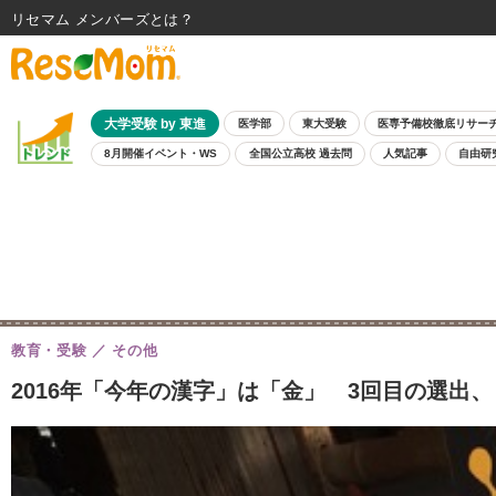
リセマム メンバーズ
大学受験 by 東進
医学部
東大受験
医専予備校徹底リサー
8月開催イベント・WS
全国公立高校 過去問
人気記事
自由研
教育・受験
その他
2016年「今年の漢字」は「金」 3回目の選出