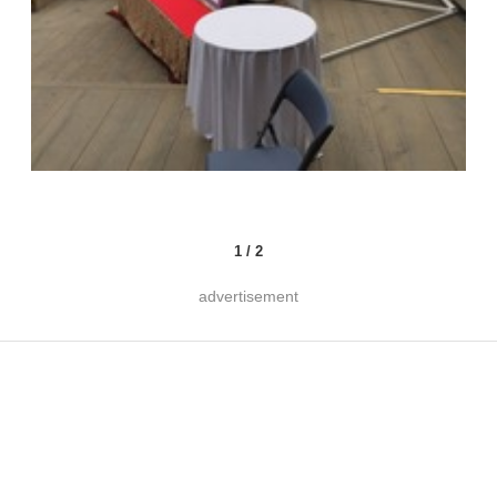
1
/
2
advertisement