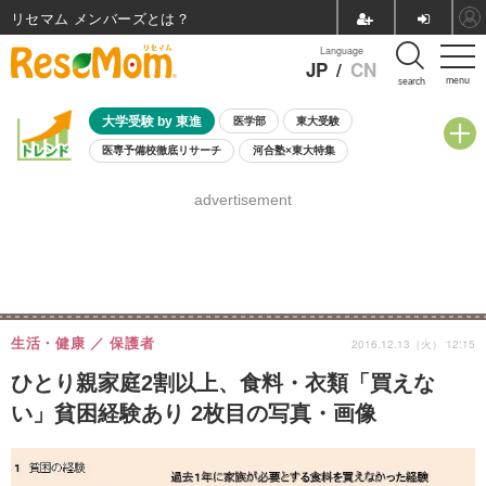
リセマム メンバーズ
Language
JP
/
CN
menu
search
大学受験 by 東進
医学部
東大受験
医専予備校徹底リサーチ
河合塾×東大特集
親子で考える大学選び
高校受験
中学受験
小学校受験
advertisement
共通テスト
夏休み
8月開催学校説明会・相談会
8月開催イベント・WS
全国公立高校 過去問
人気記事
自由研究教材（小学生向け）
自由研究教材（中学生向け）
ランキング
生活・健康
保護者
2016.12.13（火） 12:15
ひとり親家庭2割以上、食料・衣類「買えな
い」貧困経験あり 2枚目の写真・画像