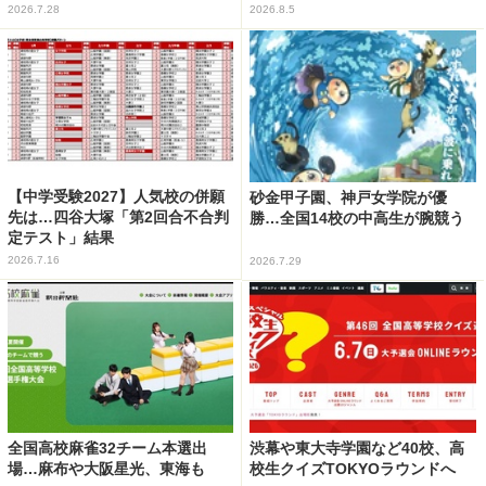
2026.7.28
2026.8.5
【中学受験2027】人気校の併願
砂金甲子園、神戸女学院が優
先は…四谷大塚「第2回合不合判
勝…全国14校の中高生が腕競う
定テスト」結果
2026.7.16
2026.7.29
全国高校麻雀32チーム本選出
渋幕や東大寺学園など40校、高
場…麻布や大阪星光、東海も
校生クイズTOKYOラウンドへ