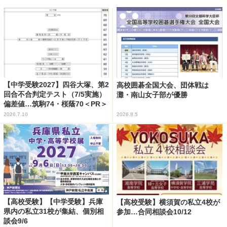
【中学受験2027】四谷大塚、第2
高校囲碁全国大会、団体戦は
回合不合判定テスト（7/5実施）
灘・南山女子部が優勝
偏差値…筑駒74・桜蔭70＜PR＞
2026.7.10
2026.8.5
【高校受験】【中学受験】兵庫
【高校受験】横須賀の私立4校が
県内の私立31校が集結、個別相
参加…合同相談会10/12
談会9/6