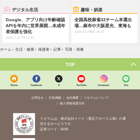
デジタル生活
趣味・娯楽
Google、アプリ向け年齢確認
全国高校麻雀32チーム本選出
APIを年内に世界展開…未成年
場…麻布や大阪星光、東海も
者保護を強化
2026.8.5 Wed 19:45
2026.7.31 Fri 13:45
ホーム
›
生活・健康
›
保護者
›
記事
›
写真・画像
TOP
Home
Facebook
X
YouTube
Instagram
line
お問合せ
広告掲載
会社概要
リセマムについて
個人情報保護方針
リセマムは、株式会社イード（東証グロース上場）の運
営するサービスです。
証券コード：6038