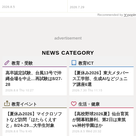
2026.8.5
2026.7.29
Recommended by
advertisement
NEWS CATEGORY
教育・受験
教育ICT
高卒認定試験、台風13号で沖
【夏休み2026】東大メタバー
縄会場を中止…再試験は8/27-
ス工学部、生成AIなどジュニ
28
ア講座6選
2026.8.6 Thu 10:27
2026.7.30 Thu 11:15
教育イベント
生活・健康
【夏休み2026】マイクロソフ
【高校野球2026夏】仙台育英
トなど訪問「はたらくえす
が開幕戦勝利、第2日は東筑
と」8/24-29…大学生対象
vs神村学園ほか
2026.8.6 Thu 9:45
2026.8.5 Wed 20:32