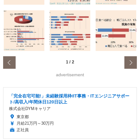
‹
1
/
2
advertisement
「完全在宅可能!」未経験採用枠/IT事務・ITエンジニアサポー
ト/高収入/年間休日120日以上
株式会社DYMキャリア
東京都
月給21万円～30万円
正社員