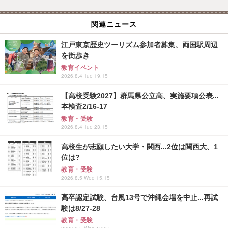
関連ニュース
江戸東京歴史ツーリズム参加者募集、両国駅周辺
を街歩き
教育イベント
2026.8.4 Tue 19:15
【高校受験2027】群馬県公立高、実施要項公表...
本検査2/16-17
教育・受験
2026.8.4 Tue 23:15
高校生が志願したい大学・関西...2位は関西大、1
位は?
教育・受験
2026.8.5 Wed 15:15
高卒認定試験、台風13号で沖縄会場を中止...再試
験は8/27-28
教育・受験