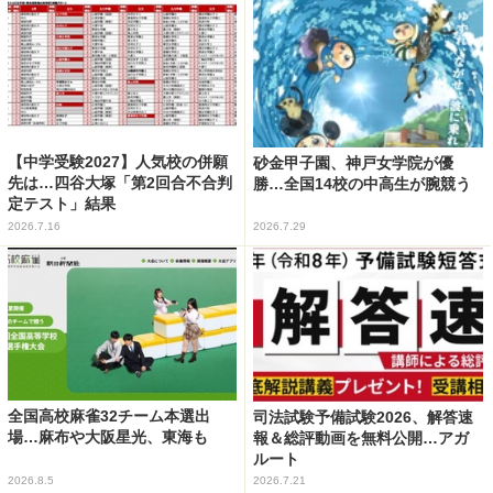
【中学受験2027】人気校の併願
砂金甲子園、神戸女学院が優
先は…四谷大塚「第2回合不合判
勝…全国14校の中高生が腕競う
定テスト」結果
2026.7.16
2026.7.29
全国高校麻雀32チーム本選出
司法試験予備試験2026、解答速
場…麻布や大阪星光、東海も
報＆総評動画を無料公開…アガ
ルート
2026.8.5
2026.7.21