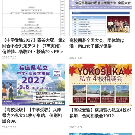
【中学受験2027】四谷大塚、第2
高校囲碁全国大会、団体戦は
回合不合判定テスト（7/5実施）
灘・南山女子部が優勝
偏差値…筑駒74・桜蔭70＜PR＞
2026.7.10
2026.8.5
【高校受験】【中学受験】兵庫
【高校受験】横須賀の私立4校が
県内の私立31校が集結、個別相
参加…合同相談会10/12
談会9/6
2026.7.28
2026.8.5