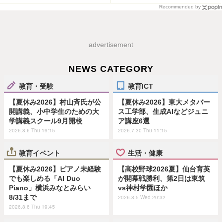
Recommended by
advertisement
NEWS CATEGORY
教育・受験
教育ICT
【夏休み2026】村山斉氏が公
【夏休み2026】東大メタバー
開講義、小中学生のための大
ス工学部、生成AIなどジュニ
学講義スクール9月開校
ア講座6選
2026.8.6 Thu 19:15
2026.7.30 Thu 11:15
教育イベント
生活・健康
【夏休み2026】ピアノ未経験
【高校野球2026夏】仙台育英
でも楽しめる「AI Duo
が開幕戦勝利、第2日は東筑
Piano」横浜みなとみらい
vs神村学園ほか
8/31まで
2026.8.5 Wed 20:32
2026.8.6 Thu 19:45