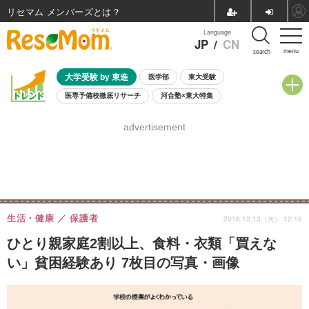
リセマム メンバーズ
Language
JP
/
CN
menu
search
大学受験 by 東進
医学部
東大受験
医専予備校徹底リサーチ
河合塾×東大特集
親子で考える大学選び
高校受験
中学受験
小学校受験
advertisement
共通テスト
夏休み
8月開催学校説明会・相談会
8月開催イベント・WS
全国公立高校 過去問
人気記事
自由研究教材（小学生向け）
自由研究教材（中学生向け）
ランキング
生活・健康
保護者
2016.12.13（火） 12:15
ひとり親家庭2割以上、食料・衣類「買えな
い」貧困経験あり 7枚目の写真・画像