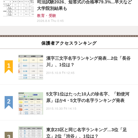
司法試験2026、短答式の合格率79.3%...早大など
大学院別結果も
教育・受験
2026.8.6 Thu 0:45
保護者アクセスランキング
漢字三文字名字ランキング発表…2位「長谷
川」、1位は？
2015.10.9 Fri 12:45
5文字1位はたった10人の珍名字、「勅使河
原」ほか4・5文字の名字ランキング発表
2015.10.30 Fri 14:15
東京23区と同じ名字ランキング…3位「足
立」2位「渋谷」、1位は？