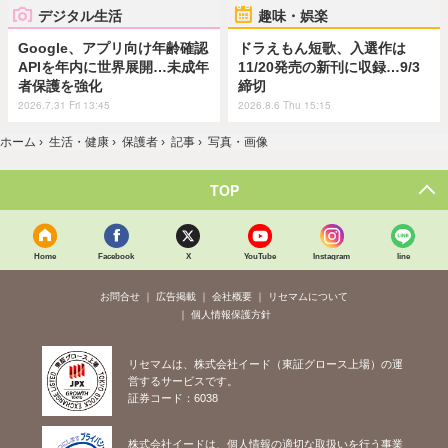
デジタル生活
趣味・娯楽
Google、アプリ向け年齢確認
ドラえもん短歌、入選作は
APIを年内に世界展開…未成年
11/20発売の新刊に収録…9/3
者保護を強化
締切
2026.7.31 Fri 13:45
2026.8.6 Thu 15:15
ホーム
›
生活・健康
›
保護者
›
記事
›
写真・画像
TOP
Home
Facebook
X
YouTube
Instagram
line
お問合せ
広告掲載
会社概要
リセマムについて
個人情報保護方針
リセマムは、株式会社イード（東証グロース上場）の運
営するサービスです。
証券コード：6038
株式会社イードは、個人情報の適切な取扱いを行う事業