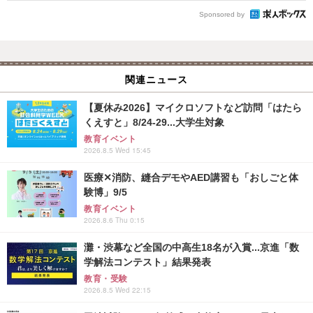
Sponsored by
関連ニュース
【夏休み2026】マイクロソフトなど訪問「はたら
くえすと」8/24-29...大学生対象
教育イベント
2026.8.5 Wed 15:45
医療✕消防、縫合デモやAED講習も「おしごと体
験博」9/5
教育イベント
2026.8.6 Thu 0:15
灘・渋幕など全国の中高生18名が入賞...京進「数
学解法コンテスト」結果発表
教育・受験
2026.8.5 Wed 22:15