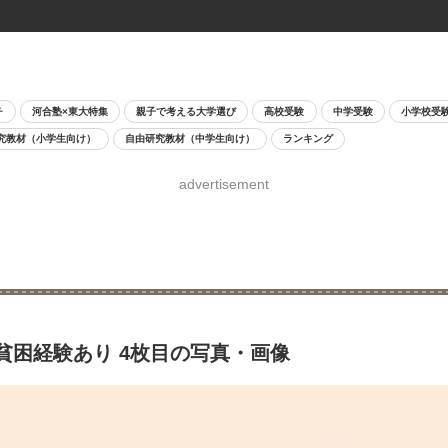
チ
河合塾×東大特集
親子で考える大学選び
高校受験
中学受験
小学校受
究教材（小学生向け）
自由研究教材（中学生向け）
ランキング
advertisement
貧困経験あり 4枚目の写真・画像