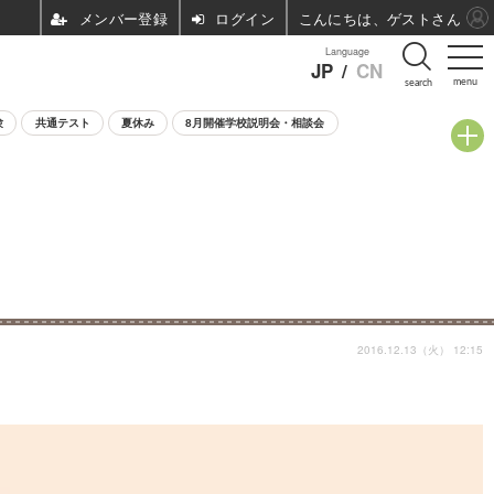
ログイン
こんにちは、ゲストさん
Language
JP
/
CN
menu
search
験
共通テスト
夏休み
8月開催学校説明会・相談会
2016.12.13（火） 12:15