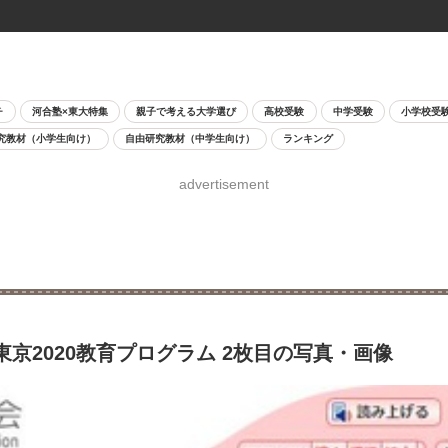
チ
河合塾×東大特集
親子で考える大学選び
高校受験
中学受験
小学校受
究教材（小学生向け）
自由研究教材（中学生向け）
ランキング
advertisement
東京2020教育プログラム 2枚目の写真・画像