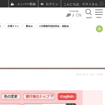
ログイン
こんにちは、ゲストさん
Language
JP
/
CN
menu
search
験
共通テスト
夏休み
8月開催学校説明会・相談会
2016.12.14（水） 14:45