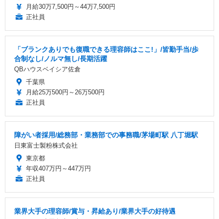
月給30万7,500円～44万7,500円
正社員
「ブランクありでも復職できる理容師はここ!」/皆勤手当/歩
合制なし/ノルマ無し/長期活躍
QBハウスベイシア佐倉
千葉県
月給25万500円～26万500円
正社員
障がい者採用/総務部・業務部での事務職/茅場町駅 八丁堀駅
日東富士製粉株式会社
東京都
年収407万円～447万円
正社員
業界大手の理容師/賞与・昇給あり/業界大手の好待遇