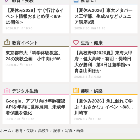
教育・受験
教育ICT
【夏休み2026】すぐ行けるイ
【夏休み2026】東大メタバー
ベント情報おまとめ便＜8/9-
ス工学部、生成AIなどジュニ
15開催＞
ア講座6選
2026.8.7 Fri 19:45
2026.7.30 Thu 11:15
教育イベント
生活・健康
東京都市大「科学体験教室」
【高校野球2026夏】東海大甲
24の実験企画…小中向け9/6
府・健大高崎・有明・長崎日
大が勝利…第4日は遊学館vs
2026.8.7 Fri 18:15
青森山田ほか
2026.8.8 Sat 9:52
デジタル生活
趣味・娯楽
Google、アプリ向け年齢確認
【夏休み2026】魚に触れて学
APIを年内に世界展開…未成年
ぶ「おさかな」イベント8/8…
者保護を強化
川崎市
2026.7.31 Fri 13:45
2026.8.7 Fri 10:45
ホーム
›
教育・受験
›
高校生
›
記事
›
写真・画像