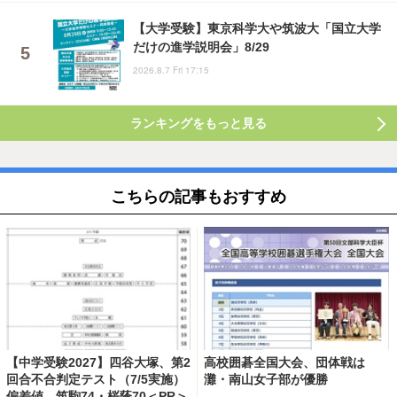
【大学受験】東京科学大や筑波大「国立大学
だけの進学説明会」8/29
2026.8.7 Fri 17:15
ランキングをもっと見る
こちらの記事もおすすめ
【中学受験2027】四谷大塚、第2
高校囲碁全国大会、団体戦は
回合不合判定テスト（7/5実施）
灘・南山女子部が優勝
偏差値…筑駒74・桜蔭70＜PR＞