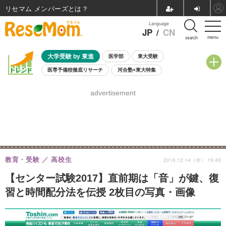
リセマム メンバーズ
Language
JP
/
CN
menu
search
大学受験 by 東進
医学部
東大受験
医専予備校徹底リサーチ
河合塾×東大特集
親子で考える大学選び
高校受験
中学受験
小学校受験
advertisement
共通テスト
夏休み
8月開催学校説明会・相談会
8月開催イベント・WS
全国公立高校 過去問
人気記事
自由研究教材（小学生向け）
自由研究教材（中学生向け）
ランキング
教育・受験
高校生
2016.12.14（水） 16:45
【センター試験2017】直前期は「音」が鍵、復
習と時間配分法を伝授 2枚目の写真・画像