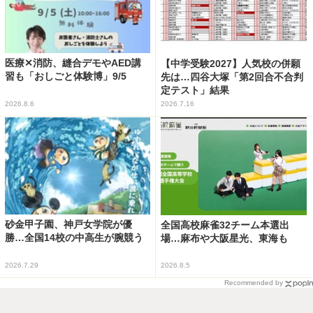
医療✕消防、縫合デモやAED講
【中学受験2027】人気校の併願
習も「おしごと体験博」9/5
先は…四谷大塚「第2回合不合判
定テスト」結果
2026.8.6
2026.7.16
砂金甲子園、神戸女学院が優
全国高校麻雀32チーム本選出
勝…全国14校の中高生が腕競う
場…麻布や大阪星光、東海も
2026.7.29
2026.8.5
Recommended by