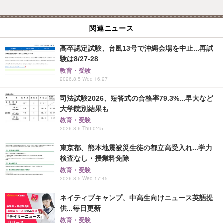
関連ニュース
高卒認定試験、台風13号で沖縄会場を中止...再試
験は8/27-28
教育・受験
2026.8.5 Wed 16:27
司法試験2026、短答式の合格率79.3%...早大など
大学院別結果も
教育・受験
2026.8.6 Thu 0:45
東京都、熊本地震被災生徒の都立高受入れ...学力
検査なし・授業料免除
教育・受験
2026.8.5 Wed 17:45
ネイティブキャンプ、中高生向けニュース英語提
供...毎日更新
教育・受験