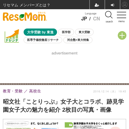
リセマム メンバーズ
Language
JP
/
CN
menu
search
大学受験 by 東進
医学部
東大受験
医専予備校徹底リサーチ
河合塾×東大特集
親子で考える大学選び
高校受験
中学受験
小学校受験
advertisement
共通テスト
夏休み
8月開催学校説明会・相談会
8月開催イベント・WS
全国公立高校 過去問
人気記事
自由研究教材（小学生向け）
自由研究教材（中学生向け）
ランキング
教育・受験
高校生
2016.12.14（水） 19:45
昭文社「ことりっぷ」女子大とコラボ、跡見学
園女子大の魅力を紹介 2枚目の写真・画像