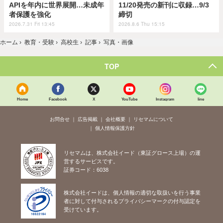
APIを年内に世界展開…未成年
11/20発売の新刊に収録…9/3
者保護を強化
締切
2026.7.31 Fri 13:45
2026.8.6 Thu 15:15
ホーム
›
教育・受験
›
高校生
›
記事
›
写真・画像
TOP
Home
Facebook
X
YouTube
Instagram
line
お問合せ
広告掲載
会社概要
リセマムについて
個人情報保護方針
リセマムは、株式会社イード（東証グロース上場）の運
営するサービスです。
証券コード：6038
株式会社イードは、個人情報の適切な取扱いを行う事業
者に対して付与されるプライバシーマークの付与認定を
受けています。