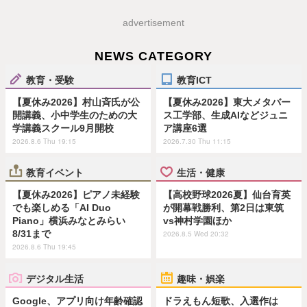
advertisement
NEWS CATEGORY
教育・受験
教育ICT
【夏休み2026】村山斉氏が公
【夏休み2026】東大メタバー
開講義、小中学生のための大
ス工学部、生成AIなどジュニ
学講義スクール9月開校
ア講座6選
2026.8.6 Thu 19:15
2026.7.30 Thu 11:15
教育イベント
生活・健康
【夏休み2026】ピアノ未経験
【高校野球2026夏】仙台育英
でも楽しめる「AI Duo
が開幕戦勝利、第2日は東筑
Piano」横浜みなとみらい
vs神村学園ほか
8/31まで
2026.8.5 Wed 20:32
2026.8.6 Thu 19:45
デジタル生活
趣味・娯楽
Google、アプリ向け年齢確認
ドラえもん短歌、入選作は