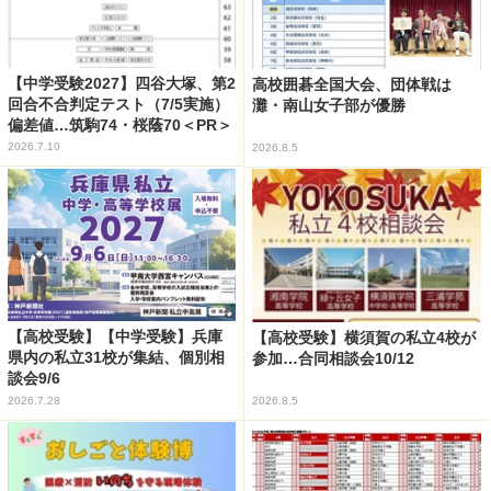
【中学受験2027】四谷大塚、第2
高校囲碁全国大会、団体戦は
回合不合判定テスト（7/5実施）
灘・南山女子部が優勝
偏差値…筑駒74・桜蔭70＜PR＞
2026.7.10
2026.8.5
【高校受験】【中学受験】兵庫
【高校受験】横須賀の私立4校が
県内の私立31校が集結、個別相
参加…合同相談会10/12
談会9/6
2026.7.28
2026.8.5