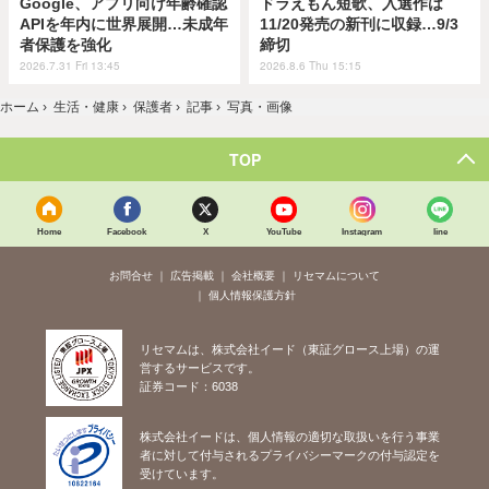
Google、アプリ向け年齢確認
ドラえもん短歌、入選作は
APIを年内に世界展開…未成年
11/20発売の新刊に収録…9/3
者保護を強化
締切
2026.7.31 Fri 13:45
2026.8.6 Thu 15:15
ホーム
›
生活・健康
›
保護者
›
記事
›
写真・画像
TOP
Home
Facebook
X
YouTube
Instagram
line
お問合せ
広告掲載
会社概要
リセマムについて
個人情報保護方針
リセマムは、株式会社イード（東証グロース上場）の運
営するサービスです。
証券コード：6038
株式会社イードは、個人情報の適切な取扱いを行う事業
者に対して付与されるプライバシーマークの付与認定を
受けています。