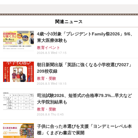
関連ニュース
4歳~小3対象「プレジデントFamily祭2026」9/6、
東大医療体験も
教育イベント
2026.8.5 Wed 17:15
朝日新聞出版「英語に強くなる小学校選び2027」
209校収録
教育・受験
2026.8.5 Wed 19:15
司法試験2026、短答式の合格率79.3%...早大など
大学院別結果も
教育・受験
2026.8.6 Thu 0:45
子供に合った本選びを支援「ヨンデミーレベル本
棚」くまざわ書店で展開