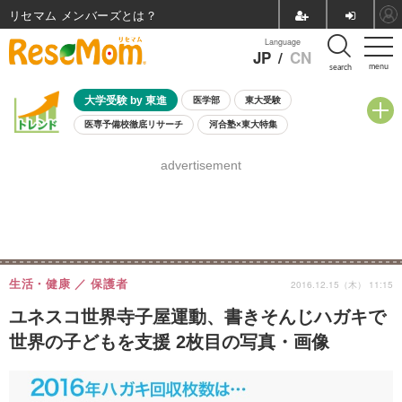
リセマム メンバーズ
Language
JP
/
CN
menu
search
大学受験 by 東進
医学部
東大受験
医専予備校徹底リサーチ
河合塾×東大特集
親子で考える大学選び
高校受験
中学受験
小学校受験
advertisement
共通テスト
夏休み
8月開催学校説明会・相談会
8月開催イベント・WS
全国公立高校 過去問
人気記事
自由研究教材（小学生向け）
自由研究教材（中学生向け）
ランキング
生活・健康
保護者
2016.12.15（木） 11:15
ユネスコ世界寺子屋運動、書きそんじハガキで
世界の子どもを支援 2枚目の写真・画像