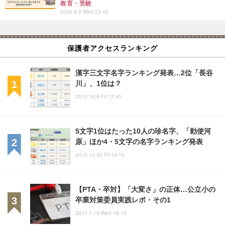
教育・受験
2026.8.5 Wed 23:45
保護者アクセスランキング
漢字三文字名字ランキング発表…2位「長谷
川」、1位は？
2015.10.9 Fri 12:45
5文字1位はたった10人の珍名字、「勅使河
原」ほか4・5文字の名字ランキング発表
2015.10.30 Fri 14:15
【PTA・卒対】「大変さ」の正体…公立小の
卒業対策委員実践レポ・その1
2017.7.19 Wed 18:15