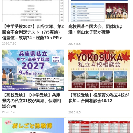
【中学受験2027】四谷大塚、第2
高校囲碁全国大会、団体戦は
回合不合判定テスト（7/5実施）
灘・南山女子部が優勝
偏差値…筑駒74・桜蔭70＜PR＞
2026.7.10
2026.8.5
【高校受験】【中学受験】兵庫
【高校受験】横須賀の私立4校が
県内の私立31校が集結、個別相
参加…合同相談会10/12
談会9/6
2026.7.28
2026.8.5