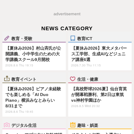
advertisement
NEWS CATEGORY
教育・受験
教育ICT
【夏休み2026】村山斉氏が公
【夏休み2026】東大メタバー
開講義、小中学生のための大
ス工学部、生成AIなどジュニ
学講義スクール9月開校
ア講座6選
2026.8.6 Thu 19:15
2026.7.30 Thu 11:15
教育イベント
生活・健康
【夏休み2026】ピアノ未経験
【高校野球2026夏】仙台育英
でも楽しめる「AI Duo
が開幕戦勝利、第2日は東筑
Piano」横浜みなとみらい
vs神村学園ほか
8/31まで
2026.8.5 Wed 20:32
2026.8.6 Thu 19:45
デジタル生活
趣味・娯楽