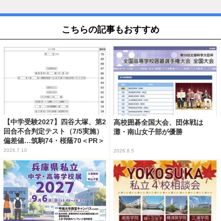
こちらの記事もおすすめ
【中学受験2027】四谷大塚、第2
高校囲碁全国大会、団体戦は
回合不合判定テスト（7/5実施）
灘・南山女子部が優勝
偏差値…筑駒74・桜蔭70＜PR＞
2026.7.10
2026.8.5