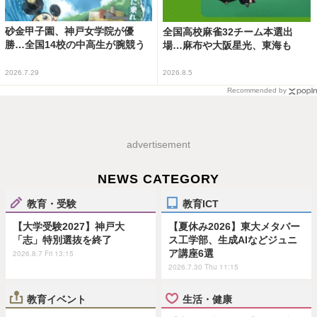
砂金甲子園、神戸女学院が優
全国高校麻雀32チーム本選出
勝…全国14校の中高生が腕競う
場…麻布や大阪星光、東海も
2026.7.29
2026.8.5
Recommended by
advertisement
NEWS CATEGORY
教育・受験
教育ICT
【大学受験2027】神戸大
【夏休み2026】東大メタバー
「志」特別選抜を終了
ス工学部、生成AIなどジュニ
ア講座6選
2026.8.7 Fri 13:15
2026.7.30 Thu 11:15
教育イベント
生活・健康