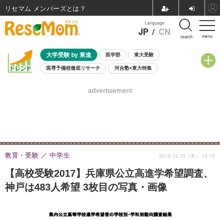
リセマム メンバーズ
Language
JP
/
CN
menu
search
大学受験 by 東進
医学部
東大受験
医専予備校徹底リサーチ
河合塾×東大特集
親子で考える大学選び
高校受験
中学受験
小学校受験
advertisement
共通テスト
夏休み
8月開催学校説明会・相談会
8月開催イベント・WS
全国公立高校 過去問
人気記事
自由研究教材（小学生向け）
自由研究教材（中学生向け）
ランキング
教育・受験
中学生
2016.12.15（木） 12:15
【高校受験2017】兵庫県公立高進学希望調査、
神戸は483人希望 3枚目の写真・画像