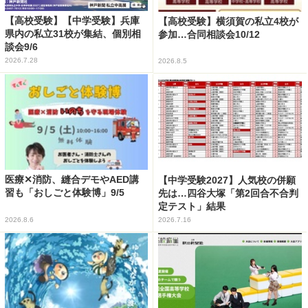
【高校受験】【中学受験】兵庫
【高校受験】横須賀の私立4校が
県内の私立31校が集結、個別相
参加…合同相談会10/12
談会9/6
2026.7.28
2026.8.5
医療✕消防、縫合デモやAED講
【中学受験2027】人気校の併願
習も「おしごと体験博」9/5
先は…四谷大塚「第2回合不合判
定テスト」結果
2026.8.6
2026.7.16