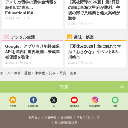
アメリカ留学の奨学金情報を
【高校野球2026夏】第3日朝
紹介8/27東京…
の部は東海大甲府が勝利、午
EducationUSA
後の部で八幡商と健大高崎が
激突
2026.8.7 Fri 11:15
2026.8.7 Fri 12:45
デジタル生活
趣味・娯楽
Google、アプリ向け年齢確認
【夏休み2026】魚に触れて学
APIを年内に世界展開…未成年
ぶ「おさかな」イベント8/8…
者保護を強化
川崎市
2026.7.31 Fri 13:45
2026.8.7 Fri 10:45
ホーム
›
教育・受験
›
中学生
›
記事
›
写真・画像
TOP
Home
Facebook
X
YouTube
Instagram
line
お問合せ
広告掲載
会社概要
リセマムについて
個人情報保護方針