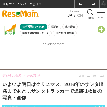
リセマム メンバーズ
Language
JP
/
CN
menu
search
大学受験 by 東進
医学部
東大受験
医専予備校徹底リサーチ
河合塾×東大特集
親子で考える大学選び
高校受験
中学受験
小学校受験
advertisement
共通テスト
夏休み
8月開催学校説明会・相談会
8月開催イベント・WS
全国公立高校 過去問
人気記事
自由研究教材（小学生向け）
自由研究教材（中学生向け）
ランキング
デジタル生活
未就学児
2016.12.24（土） 0:00
いよいよ明日はクリスマス、2016年のサンタ出
発まであと…サンタトラッカーで追跡 1枚目の
写真・画像