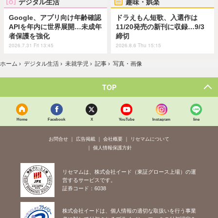
デジタル生活
趣味・娯楽
Google、アプリ向け年齢確認
ドラえもん短歌、入選作は
APIを年内に世界展開…未成年
11/20発売の新刊に収録…9/3
者保護を強化
締切
2026.7.31 Fri 13:45
2026.8.6 Thu 15:15
ホーム
›
デジタル生活
›
未就学児
›
記事
›
写真・画像
TOP
Home
Facebook
X
YouTube
Instagram
line
お問合せ
広告掲載
会社概要
リセマムについて
個人情報保護方針
リセマムは、株式会社イード（東証グロース上場）の運
営するサービスです。
証券コード：6038
株式会社イードは、個人情報の適切な取扱いを行う事業