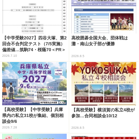
【中学受験2027】四谷大塚、第2
高校囲碁全国大会、団体戦は
回合不合判定テスト（7/5実施）
灘・南山女子部が優勝
偏差値…筑駒74・桜蔭70＜PR＞
2026.7.10
2026.8.5
【高校受験】【中学受験】兵庫
【高校受験】横須賀の私立4校が
県内の私立31校が集結、個別相
参加…合同相談会10/12
談会9/6
2026.7.28
2026.8.5