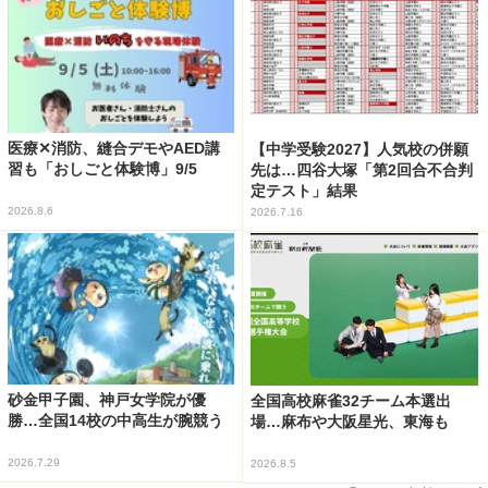
医療✕消防、縫合デモやAED講
【中学受験2027】人気校の併願
習も「おしごと体験博」9/5
先は…四谷大塚「第2回合不合判
定テスト」結果
2026.8.6
2026.7.16
砂金甲子園、神戸女学院が優
全国高校麻雀32チーム本選出
勝…全国14校の中高生が腕競う
場…麻布や大阪星光、東海も
2026.7.29
2026.8.5