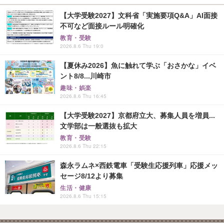
【大学受験2027】文科省「実施要項Q&A」AI面接
不可など面接ルール明確化
教育・受験
2026.8.6 Thu 19:0
【夏休み2026】魚に触れて学ぶ「おさかな」イベ
ント8/8...川崎市
趣味・娯楽
2026.8.6 Thu 16:45
【大学受験2027】京都府立大、募集人員を増員...
文学部は一般選抜も拡大
教育・受験
2026.8.6 Thu 22:15
森永ラムネ×西鉄電車「受験生応援列車」応援メッ
セージ8/12より募集
生活・健康
2026.8.6 Thu 15:15