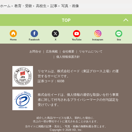
ホーム
›
教育・受験
›
高校生
›
記事
›
写真・画像
TOP
Home
Facebook
X
YouTube
Instagram
line
お問合せ
広告掲載
会社概要
リセマムについて
個人情報保護方針
リセマムは、株式会社イード（東証グロース上場）の運
営するサービスです。
証券コード：6038
株式会社イードは、個人情報の適切な取扱いを行う事業
者に対して付与されるプライバシーマークの付与認定を
受けています。
紹介した商品/サービスを購入、契約した場合に、
売上の一部が弊社サイトに還元されることがあります。
当サイトに掲載の記事・見出し・写真・画像の無断転載を禁じます。
Copyright © 2026 IID, Inc.