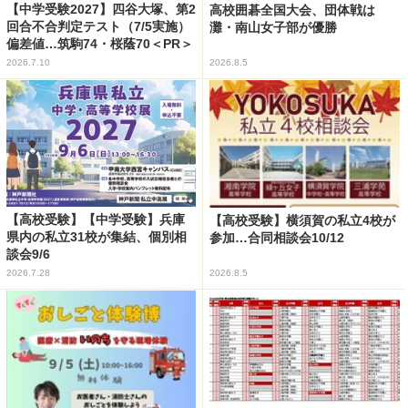
【中学受験2027】四谷大塚、第2
高校囲碁全国大会、団体戦は
回合不合判定テスト（7/5実施）
灘・南山女子部が優勝
偏差値…筑駒74・桜蔭70＜PR＞
2026.7.10
2026.8.5
【高校受験】【中学受験】兵庫
【高校受験】横須賀の私立4校が
県内の私立31校が集結、個別相
参加…合同相談会10/12
談会9/6
2026.7.28
2026.8.5