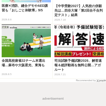
医療✕消防、縫合デモやAED講
【中学受験2027】人気校の併願
習も「おしごと体験博」9/5
先は…四谷大塚「第2回合不合判
定テスト」結果
2026.8.6
2026.7.16
全国高校麻雀32チーム本選出
司法試験予備試験2026、解答速
場…麻布や大阪星光、東海も
報＆総評動画を無料公開…アガ
ルート
2026.8.5
2026.7.21
Recommended by
advertisement