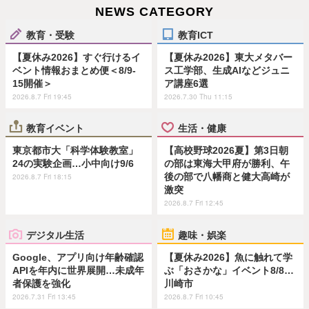
NEWS CATEGORY
教育・受験
教育ICT
【夏休み2026】すぐ行けるイ
【夏休み2026】東大メタバー
ベント情報おまとめ便＜8/9-
ス工学部、生成AIなどジュニ
15開催＞
ア講座6選
2026.8.7 Fri 19:45
2026.7.30 Thu 11:15
教育イベント
生活・健康
東京都市大「科学体験教室」
【高校野球2026夏】第3日朝
24の実験企画…小中向け9/6
の部は東海大甲府が勝利、午
後の部で八幡商と健大高崎が
2026.8.7 Fri 18:15
激突
2026.8.7 Fri 12:45
デジタル生活
趣味・娯楽
Google、アプリ向け年齢確認
【夏休み2026】魚に触れて学
APIを年内に世界展開…未成年
ぶ「おさかな」イベント8/8…
者保護を強化
川崎市
2026.7.31 Fri 13:45
2026.8.7 Fri 10:45