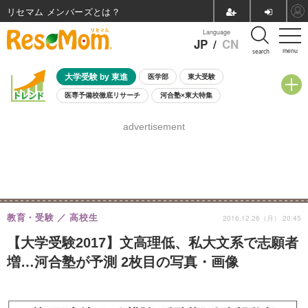
リセマム メンバーズ
Language
JP
/
CN
menu
search
大学受験 by 東進
医学部
東大受験
医専予備校徹底リサーチ
河合塾×東大特集
親子で考える大学選び
高校受験
中学受験
小学校受験
advertisement
共通テスト
夏休み
8月開催学校説明会・相談会
8月開催イベント・WS
全国公立高校 過去問
人気記事
自由研究教材（小学生向け）
自由研究教材（中学生向け）
ランキング
教育・受験
高校生
2016.12.26（月） 20:45
【大学受験2017】文高理低、私大文系で志願者
増…河合塾が予測 2枚目の写真・画像