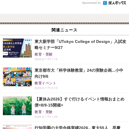
Sponsored by
関連ニュース
東大新学部「UTokyo College of Design」入試攻
略セミナー9/27
教育・受験
2026.8.7 Fri 1:15
東京都市大「科学体験教室」24の実験企画...小中
向け9/6
教育イベント
2026.8.7 Fri 0:15
【夏休み2026】すぐ行けるイベント情報おまとめ
便<8/9-15開催>
教育・受験
2026.8.7 Fri 1:45
行知学園の大学合格実績2026...東大55人、早慶