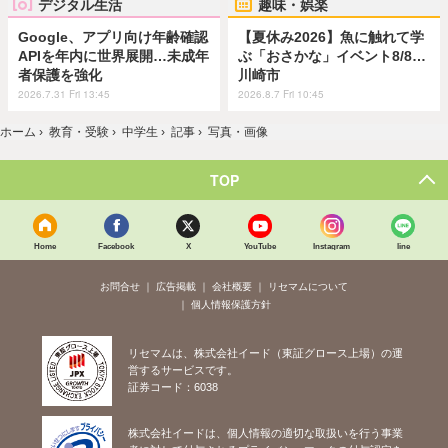
デジタル生活
趣味・娯楽
Google、アプリ向け年齢確認
【夏休み2026】魚に触れて学
APIを年内に世界展開…未成年
ぶ「おさかな」イベント8/8…
者保護を強化
川崎市
2026.7.31 Fri 13:45
2026.8.7 Fri 10:45
ホーム
›
教育・受験
›
中学生
›
記事
›
写真・画像
TOP
Home
Facebook
X
YouTube
Instagram
line
お問合せ
広告掲載
会社概要
リセマムについて
個人情報保護方針
リセマムは、株式会社イード（東証グロース上場）の運
営するサービスです。
証券コード：6038
株式会社イードは、個人情報の適切な取扱いを行う事業