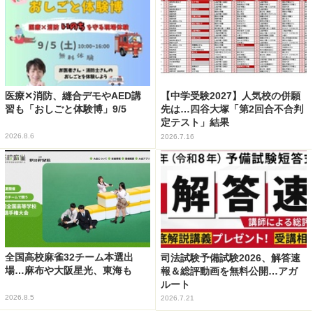
医療✕消防、縫合デモやAED講
【中学受験2027】人気校の併願
習も「おしごと体験博」9/5
先は…四谷大塚「第2回合不合判
定テスト」結果
2026.8.6
2026.7.16
全国高校麻雀32チーム本選出
司法試験予備試験2026、解答速
場…麻布や大阪星光、東海も
報＆総評動画を無料公開…アガ
ルート
2026.8.5
2026.7.21