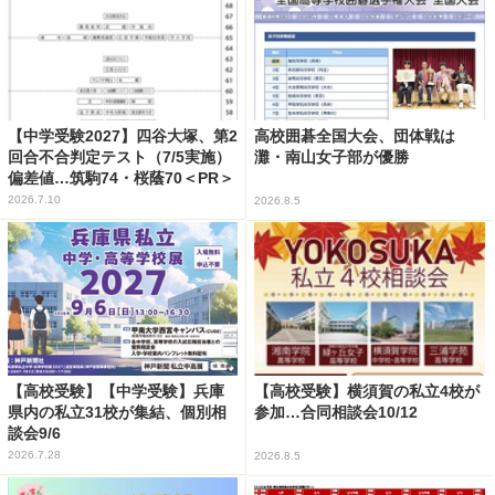
【中学受験2027】四谷大塚、第2
高校囲碁全国大会、団体戦は
回合不合判定テスト（7/5実施）
灘・南山女子部が優勝
偏差値…筑駒74・桜蔭70＜PR＞
2026.7.10
2026.8.5
【高校受験】【中学受験】兵庫
【高校受験】横須賀の私立4校が
県内の私立31校が集結、個別相
参加…合同相談会10/12
談会9/6
2026.7.28
2026.8.5