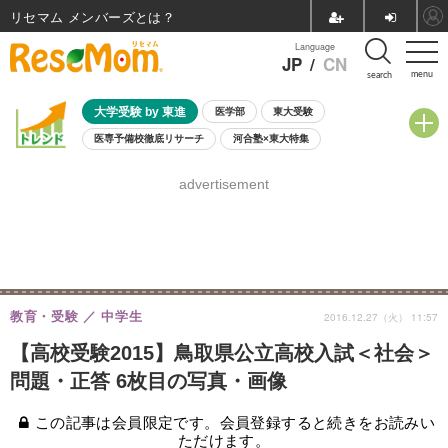
リセマム メンバーズ
Language
JP
/
CN
menu
search
大学受験 by 東進
医学部
東大受験
医専予備校徹底リサーチ
河合塾×東大特集
親子で考える大学選び
高校受験
中学受験
小学校受験
advertisement
共通テスト
夏休み
8月開催学校説明会・相談会
8月開催イベント・WS
全国公立高校 過去問
人気記事
自由研究教材（小学生向け）
自由研究教材（中学生向け）
ランキング
教育・受験
中学生
2016.12.27（火） 11:57
【高校受験2015】鳥取県公立高校入試＜社会＞
問題・正答 6枚目の写真・画像
この記事は会員限定です。会員登録すると続きをお読みい
ただけます。