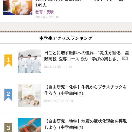
149人
教育・受験
2026.8.7 Fri 0:45
中学生アクセスランキング
日ごとに増す医師への憧れ…1期生が語る、星
野高校 医専コースでの「学びの楽しさ」
PR
2026.7.6 Mon 11:45
【自由研究・化学】牛乳からプラスチックを
作ろう（中学生向け）
2018.7.10 Tue 15:00
【自由研究・地学】地震の液状化現象を再現
しよう（中学生向け）