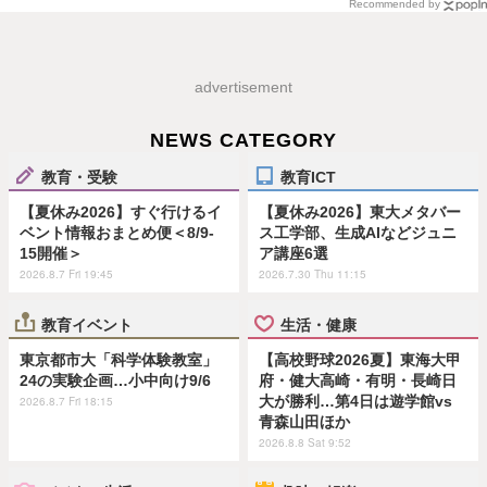
Recommended by
advertisement
NEWS CATEGORY
教育・受験
教育ICT
【夏休み2026】すぐ行けるイ
【夏休み2026】東大メタバー
ベント情報おまとめ便＜8/9-
ス工学部、生成AIなどジュニ
15開催＞
ア講座6選
2026.8.7 Fri 19:45
2026.7.30 Thu 11:15
教育イベント
生活・健康
東京都市大「科学体験教室」
【高校野球2026夏】東海大甲
24の実験企画…小中向け9/6
府・健大高崎・有明・長崎日
大が勝利…第4日は遊学館vs
2026.8.7 Fri 18:15
青森山田ほか
2026.8.8 Sat 9:52