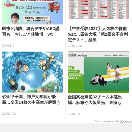
医療✕消防、縫合デモやAED講
【中学受験2027】人気校の併願
習も「おしごと体験博」9/5
先は…四谷大塚「第2回合不合判
定テスト」結果
2026.8.6
2026.7.16
砂金甲子園、神戸女学院が優
全国高校麻雀32チーム本選出
勝…全国14校の中高生が腕競う
場…麻布や大阪星光、東海も
2026.7.29
2026.8.5
Recommended by