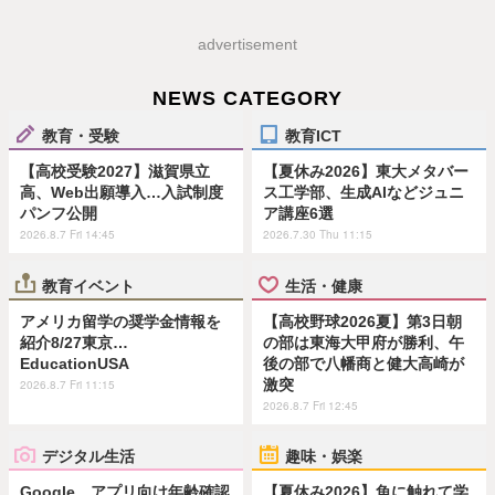
advertisement
NEWS CATEGORY
教育・受験
教育ICT
【高校受験2027】滋賀県立
【夏休み2026】東大メタバー
高、Web出願導入…入試制度
ス工学部、生成AIなどジュニ
パンフ公開
ア講座6選
2026.8.7 Fri 14:45
2026.7.30 Thu 11:15
教育イベント
生活・健康
アメリカ留学の奨学金情報を
【高校野球2026夏】第3日朝
紹介8/27東京…
の部は東海大甲府が勝利、午
EducationUSA
後の部で八幡商と健大高崎が
激突
2026.8.7 Fri 11:15
2026.8.7 Fri 12:45
デジタル生活
趣味・娯楽
Google、アプリ向け年齢確認
【夏休み2026】魚に触れて学