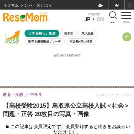
リセマム メンバーズ
Language
JP
/
CN
menu
search
大学受験 by 東進
医学部
東大受験
医専予備校徹底リサーチ
河合塾×東大特集
親子で考える大学選び
高校受験
中学受験
小学校受験
advertisement
共通テスト
夏休み
8月開催学校説明会・相談会
8月開催イベント・WS
全国公立高校 過去問
人気記事
自由研究教材（小学生向け）
自由研究教材（中学生向け）
ランキング
教育・受験
中学生
2016.12.27（火） 11:57
【高校受験2015】鳥取県公立高校入試＜社会＞
問題・正答 20枚目の写真・画像
この記事は会員限定です。会員登録すると続きをお読みい
ただけます。