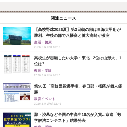
関連ニュース
【高校野球2026夏】第3日朝の部は東海大甲府が
勝利、午後の部で八幡商と健大高崎が激突
生活・健康
2026.8.6 Thu 18:45
高校生が志願したい大学・東北...2位は山形大、1
位は?
教育・受験
2026.8.6 Thu 16:15
第50回「高校囲碁選手権」春日部・桜蔭が個人優
勝
教育イベント
2026.8.5 Wed 22:45
灘・渋幕など全国の中高生18名が入賞...京進「数
学解法コンテスト」結果発表