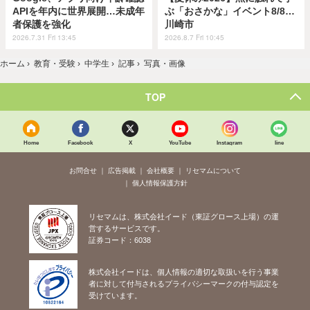
APIを年内に世界展開…未成年
ぶ「おさかな」イベント8/8…
者保護を強化
川崎市
2026.7.31 Fri 13:45
2026.8.7 Fri 10:45
ホーム
›
教育・受験
›
中学生
›
記事
›
写真・画像
TOP
Home
Facebook
X
YouTube
Instagram
line
お問合せ
広告掲載
会社概要
リセマムについて
個人情報保護方針
リセマムは、株式会社イード（東証グロース上場）の運
営するサービスです。
証券コード：6038
株式会社イードは、個人情報の適切な取扱いを行う事業
者に対して付与されるプライバシーマークの付与認定を
受けています。