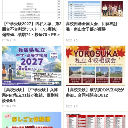
【中学受験2027】四谷大塚、第2
高校囲碁全国大会、団体戦は
回合不合判定テスト（7/5実施）
灘・南山女子部が優勝
偏差値…筑駒74・桜蔭70＜PR＞
2026.7.10
2026.8.5
【高校受験】【中学受験】兵庫
【高校受験】横須賀の私立4校が
県内の私立31校が集結、個別相
参加…合同相談会10/12
談会9/6
2026.7.28
2026.8.5