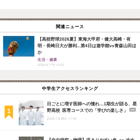
関連ニュース
【高校野球2026夏】東海大甲府・健大高崎・有
明・長崎日大が勝利...第4日は遊学館vs青森山田ほ
か
生活・健康
2026.8.7 Fri 15:52
中学生アクセスランキング
日ごとに増す医師への憧れ…1期生が語る、星
野高校 医専コースでの「学びの楽しさ」
PR
2026.7.6 Mon 11:45
【自由研究・物理】温まりやすい色 or 冷め