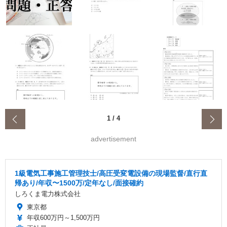
‹
1
/
4
advertisement
1級電気工事施工管理技士/高圧受変電設備の現場監督/直行直
帰あり/年収〜1500万/定年なし/面接確約
しろくま電力株式会社
東京都
年収600万円～1,500万円