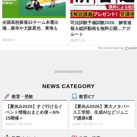
全国高校麻雀32チーム本選出
司法試験予備試験2026、解答速
場…麻布や大阪星光、東海も
報＆総評動画を無料公開…アガ
ルート
2026.8.5
2026.7.21
Recommended by
advertisement
NEWS CATEGORY
教育・受験
教育ICT
【夏休み2026】すぐ行けるイ
【夏休み2026】東大メタバー
ベント情報おまとめ便＜8/9-
ス工学部、生成AIなどジュニ
15開催＞
ア講座6選
2026.8.7 Fri 19:45
2026.7.30 Thu 11:15