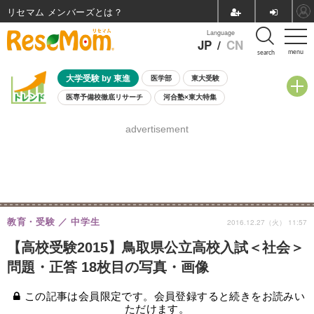
リセマム メンバーズ
Language
JP
/
CN
menu
search
大学受験 by 東進
医学部
東大受験
医専予備校徹底リサーチ
河合塾×東大特集
親子で考える大学選び
高校受験
中学受験
小学校受験
advertisement
共通テスト
夏休み
8月開催学校説明会・相談会
8月開催イベント・WS
全国公立高校 過去問
人気記事
自由研究教材（小学生向け）
自由研究教材（中学生向け）
ランキング
教育・受験
中学生
2016.12.27（火） 11:57
【高校受験2015】鳥取県公立高校入試＜社会＞
問題・正答 18枚目の写真・画像
この記事は会員限定です。会員登録すると続きをお読みい
ただけます。