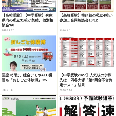
【高校受験】【中学受験】兵庫
【高校受験】横須賀の私立4校が
県内の私立31校が集結、個別相
参加…合同相談会10/12
談会9/6
2026.7.28
2026.8.5
医療✕消防、縫合デモやAED講
【中学受験2027】人気校の併願
習も「おしごと体験博」9/5
先は…四谷大塚「第2回合不合判
定テスト」結果
2026.8.6
2026.7.16