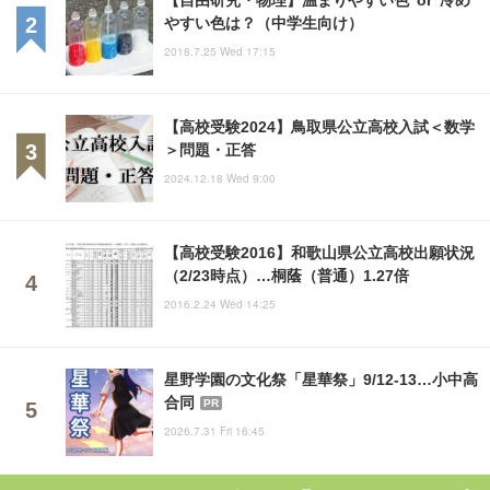
やすい色は？（中学生向け）
2018.7.25 Wed 17:15
【高校受験2024】鳥取県公立高校入試＜数学
＞問題・正答
2024.12.18 Wed 9:00
【高校受験2016】和歌山県公立高校出願状況
（2/23時点）…桐蔭（普通）1.27倍
2016.2.24 Wed 14:25
星野学園の文化祭「星華祭」9/12-13…小中高
合同
PR
2026.7.31 Fri 16:45