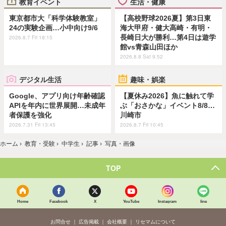
教育イベント
生活・健康
東京都市大「科学体験教室」
【高校野球2026夏】第3日東
24の実験企画…小中向け9/6
海大甲府・健大高崎・有明・
長崎日大が勝利…第4日は遊学
2026.8.7 Fri 18:15
館vs青森山田ほか
2026.8.8 Sat 9:52
デジタル生活
趣味・娯楽
Google、アプリ向け年齢確認
【夏休み2026】魚に触れて学
APIを年内に世界展開…未成年
ぶ「おさかな」イベント8/8…
者保護を強化
川崎市
2026.7.31 Fri 13:45
2026.8.7 Fri 10:45
ホーム
›
教育・受験
›
中学生
›
記事
›
写真・画像
TOP
Home
Facebook
X
YouTube
Instagram
line
お問合せ
広告掲載
会社概要
リセマムについて