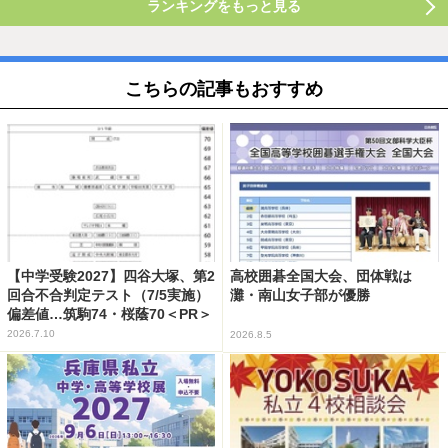
ランキングをもっと見る
こちらの記事もおすすめ
【中学受験2027】四谷大塚、第2
高校囲碁全国大会、団体戦は
回合不合判定テスト（7/5実施）
灘・南山女子部が優勝
偏差値…筑駒74・桜蔭70＜PR＞
2026.7.10
2026.8.5