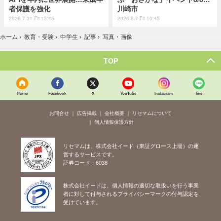
者保護を強化
川崎市
2026.7.31 Fri 13:45
2026.8.7 Fri 10:45
ホーム
›
教育・受験
›
中学生
›
記事
›
写真・画像
TOP
Home
Facebook
X
YouTube
Instagram
line
お問合せ
広告掲載
会社概要
リセマムについて
個人情報保護方針
リセマムは、株式会社イード（東証グロース上場）の運
営するサービスです。
証券コード：6038
株式会社イードは、個人情報の適切な取扱いを行う事業
者に対して付与されるプライバシーマークの付与認定を
受けています。