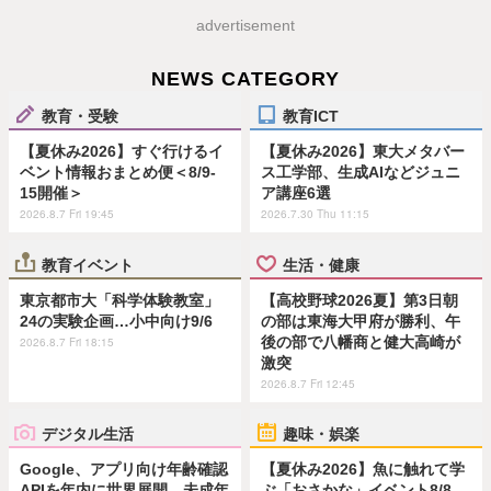
advertisement
NEWS CATEGORY
教育・受験
教育ICT
【夏休み2026】すぐ行けるイ
【夏休み2026】東大メタバー
ベント情報おまとめ便＜8/9-
ス工学部、生成AIなどジュニ
15開催＞
ア講座6選
2026.8.7 Fri 19:45
2026.7.30 Thu 11:15
教育イベント
生活・健康
東京都市大「科学体験教室」
【高校野球2026夏】第3日朝
24の実験企画…小中向け9/6
の部は東海大甲府が勝利、午
後の部で八幡商と健大高崎が
2026.8.7 Fri 18:15
激突
2026.8.7 Fri 12:45
デジタル生活
趣味・娯楽
Google、アプリ向け年齢確認
【夏休み2026】魚に触れて学
APIを年内に世界展開…未成年
ぶ「おさかな」イベント8/8…