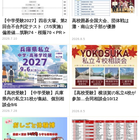
【中学受験2027】四谷大塚、第2
高校囲碁全国大会、団体戦は
回合不合判定テスト（7/5実施）
灘・南山女子部が優勝
偏差値…筑駒74・桜蔭70＜PR＞
2026.7.10
2026.8.5
【高校受験】【中学受験】兵庫
【高校受験】横須賀の私立4校が
県内の私立31校が集結、個別相
参加…合同相談会10/12
談会9/6
2026.7.28
2026.8.5