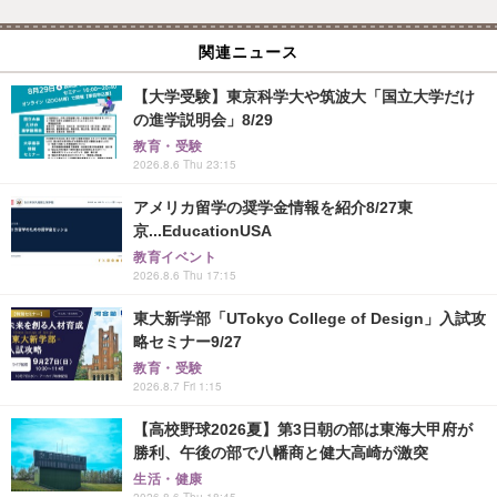
関連ニュース
【大学受験】東京科学大や筑波大「国立大学だけ
の進学説明会」8/29
教育・受験
2026.8.6 Thu 23:15
アメリカ留学の奨学金情報を紹介8/27東
京...EducationUSA
教育イベント
2026.8.6 Thu 17:15
東大新学部「UTokyo College of Design」入試攻
略セミナー9/27
教育・受験
2026.8.7 Fri 1:15
【高校野球2026夏】第3日朝の部は東海大甲府が
勝利、午後の部で八幡商と健大高崎が激突
生活・健康
2026.8.6 Thu 18:45