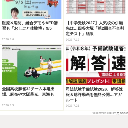
医療✕消防、縫合デモやAED講
【中学受験2027】人気校の併願
習も「おしごと体験博」9/5
先は…四谷大塚「第2回合不合判
定テスト」結果
2026.8.6
2026.7.16
全国高校麻雀32チーム本選出
司法試験予備試験2026、解答速
場…麻布や大阪星光、東海も
報＆総評動画を無料公開…アガ
ルート
2026.8.5
2026.7.21
Recommended by