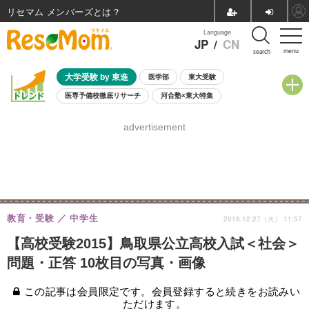
リセマム メンバーズ
Language
JP
/
CN
menu
search
大学受験 by 東進
医学部
東大受験
医専予備校徹底リサーチ
河合塾×東大特集
親子で考える大学選び
高校受験
中学受験
小学校受験
advertisement
共通テスト
夏休み
8月開催学校説明会・相談会
8月開催イベント・WS
全国公立高校 過去問
人気記事
自由研究教材（小学生向け）
自由研究教材（中学生向け）
ランキング
教育・受験
中学生
2016.12.27（火） 11:57
【高校受験2015】鳥取県公立高校入試＜社会＞
問題・正答 10枚目の写真・画像
この記事は会員限定です。会員登録すると続きをお読みい
ただけます。