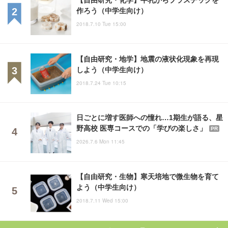
作ろう（中学生向け）
2018.7.10 Tue 15:00
【自由研究・地学】地震の液状化現象を再現
しよう（中学生向け）
2018.7.24 Tue 10:15
日ごとに増す医師への憧れ…1期生が語る、星
野高校 医専コースでの「学びの楽しさ」
PR
2026.7.6 Mon 11:45
【自由研究・生物】寒天培地で微生物を育て
よう（中学生向け）
2018.7.11 Wed 15:00