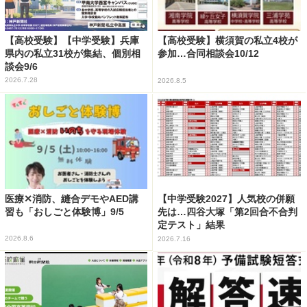
【高校受験】【中学受験】兵庫
【高校受験】横須賀の私立4校が
県内の私立31校が集結、個別相
参加…合同相談会10/12
談会9/6
2026.7.28
2026.8.5
医療✕消防、縫合デモやAED講
【中学受験2027】人気校の併願
習も「おしごと体験博」9/5
先は…四谷大塚「第2回合不合判
定テスト」結果
2026.8.6
2026.7.16