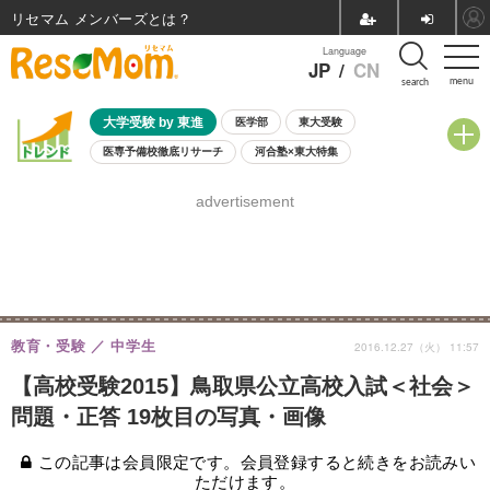
リセマム メンバーズ
Language
JP
/
CN
menu
search
大学受験 by 東進
医学部
東大受験
医専予備校徹底リサーチ
河合塾×東大特集
親子で考える大学選び
高校受験
中学受験
小学校受験
advertisement
共通テスト
夏休み
8月開催学校説明会・相談会
8月開催イベント・WS
全国公立高校 過去問
人気記事
自由研究教材（小学生向け）
自由研究教材（中学生向け）
ランキング
教育・受験
中学生
2016.12.27（火） 11:57
【高校受験2015】鳥取県公立高校入試＜社会＞
問題・正答 19枚目の写真・画像
この記事は会員限定です。会員登録すると続きをお読みい
ただけます。