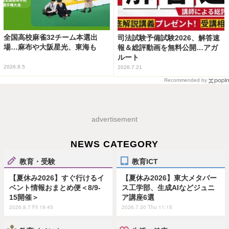
全国高校麻雀32チーム本選出
司法試験予備試験2026、解答速
場…麻布や大阪星光、東海も
報＆総評動画を無料公開…アガ
ルート
2026.8.5
2026.7.21
Recommended by
advertisement
NEWS CATEGORY
教育・受験
教育ICT
【夏休み2026】すぐ行けるイ
【夏休み2026】東大メタバー
ベント情報おまとめ便＜8/9-
ス工学部、生成AIなどジュニ
15開催＞
ア講座6選
2026.8.7 Fri 19:45
2026.7.30 Thu 11:15