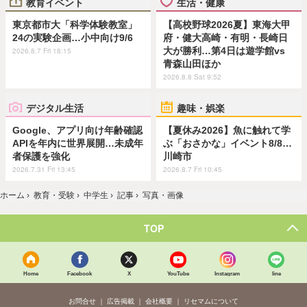
教育イベント
生活・健康
東京都市大「科学体験教室」
【高校野球2026夏】東海大甲
24の実験企画…小中向け9/6
府・健大高崎・有明・長崎日
大が勝利…第4日は遊学館vs
2026.8.7 Fri 18:15
青森山田ほか
2026.8.8 Sat 9:52
デジタル生活
趣味・娯楽
Google、アプリ向け年齢確認
【夏休み2026】魚に触れて学
APIを年内に世界展開…未成年
ぶ「おさかな」イベント8/8…
者保護を強化
川崎市
2026.7.31 Fri 13:45
2026.8.7 Fri 10:45
ホーム
›
教育・受験
›
中学生
›
記事
›
写真・画像
TOP
Home
Facebook
X
YouTube
Instagram
line
お問合せ
広告掲載
会社概要
リセマムについて