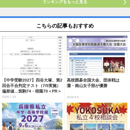
ランキングをもっと見る
こちらの記事もおすすめ
【中学受験2027】四谷大塚、第2
高校囲碁全国大会、団体戦は
回合不合判定テスト（7/5実施）
灘・南山女子部が優勝
偏差値…筑駒74・桜蔭70＜PR＞
2026.7.10
2026.8.5