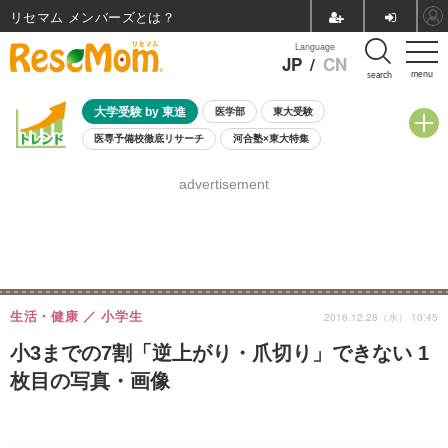
リセマム メンバーズ
Language
JP
/
CN
menu
search
大学受験 by 東進
医学部
東大受験
医専予備校徹底リサーチ
河合塾×東大特集
親子で考える大学選び
高校受験
中学受験
小学校受験
advertisement
共通テスト
夏休み
8月開催学校説明会・相談会
8月開催イベント・WS
全国公立高校 過去問
人気記事
自由研究教材（小学生向け）
自由研究教材（中学生向け）
ランキング
生活・健康
小学生
2016.12.28（水） 10:45
小3までの7割「逆上がり・爪切り」できない 1
枚目の写真・画像