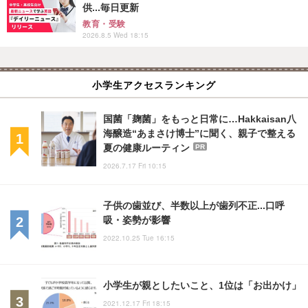
供...毎日更新
教育・受験
2026.8.5 Wed 18:15
小学生アクセスランキング
国菌「麹菌」をもっと日常に…Hakkaisan八
海醸造“あまさけ博士”に聞く、親子で整える
夏の健康ルーティン
PR
2026.7.17 Fri 10:15
子供の歯並び、半数以上が歯列不正...口呼
吸・姿勢が影響
2022.10.25 Tue 16:15
小学生が親としたいこと、1位は「お出かけ」
2021.12.17 Fri 18:15