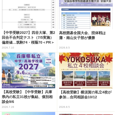
【中学受験2027】四谷大塚、第2
高校囲碁全国大会、団体戦は
回合不合判定テスト（7/5実施）
灘・南山女子部が優勝
偏差値…筑駒74・桜蔭70＜PR＞
2026.7.10
2026.8.5
【高校受験】【中学受験】兵庫
【高校受験】横須賀の私立4校が
県内の私立31校が集結、個別相
参加…合同相談会10/12
談会9/6
2026.7.28
2026.8.5