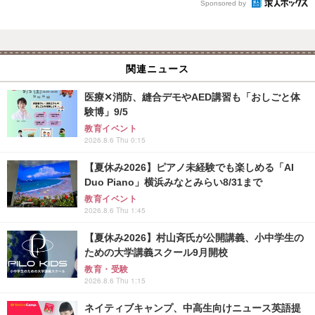
Sponsored by
関連ニュース
医療✕消防、縫合デモやAED講習も「おしごと体
験博」9/5
教育イベント
2026.8.6 Thu 0:15
【夏休み2026】ピアノ未経験でも楽しめる「AI
Duo Piano」横浜みなとみらい8/31まで
教育イベント
2026.8.6 Thu 1:45
【夏休み2026】村山斉氏が公開講義、小中学生の
ための大学講義スクール9月開校
教育・受験
2026.8.6 Thu 1:15
ネイティブキャンプ、中高生向けニュース英語提