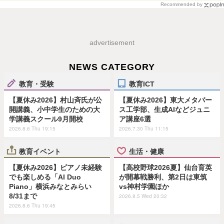
Recommended by
advertisement
NEWS CATEGORY
教育・受験
教育ICT
【夏休み2026】村山斉氏が公
【夏休み2026】東大メタバー
開講義、小中学生のための大
ス工学部、生成AIなどジュニ
学講義スクール9月開校
ア講座6選
2026.8.6 Thu 19:15
2026.7.30 Thu 11:15
教育イベント
生活・健康
【夏休み2026】ピアノ未経験
【高校野球2026夏】仙台育英
でも楽しめる「AI Duo
が開幕戦勝利、第2日は東筑
Piano」横浜みなとみらい
vs神村学園ほか
8/31まで
2026.8.5 Wed 20:32
2026.8.6 Thu 19:45