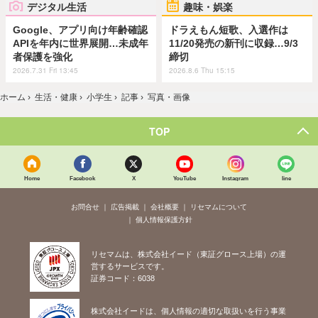
デジタル生活
趣味・娯楽
Google、アプリ向け年齢確認
ドラえもん短歌、入選作は
APIを年内に世界展開…未成年
11/20発売の新刊に収録…9/3
者保護を強化
締切
2026.7.31 Fri 13:45
2026.8.6 Thu 15:15
ホーム
›
生活・健康
›
小学生
›
記事
›
写真・画像
TOP
Home
Facebook
X
YouTube
Instagram
line
お問合せ
広告掲載
会社概要
リセマムについて
個人情報保護方針
リセマムは、株式会社イード（東証グロース上場）の運
営するサービスです。
証券コード：6038
株式会社イードは、個人情報の適切な取扱いを行う事業