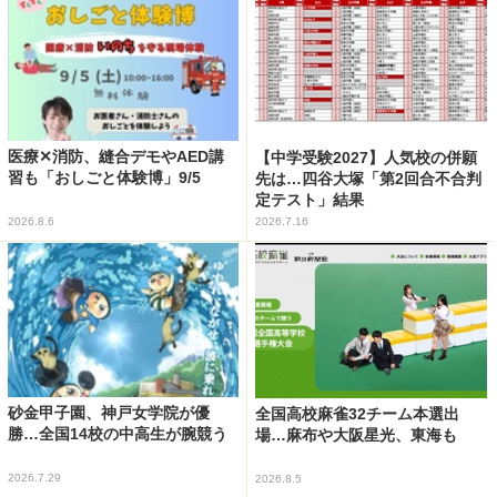
医療✕消防、縫合デモやAED講
【中学受験2027】人気校の併願
習も「おしごと体験博」9/5
先は…四谷大塚「第2回合不合判
定テスト」結果
2026.8.6
2026.7.16
砂金甲子園、神戸女学院が優
全国高校麻雀32チーム本選出
勝…全国14校の中高生が腕競う
場…麻布や大阪星光、東海も
2026.7.29
2026.8.5