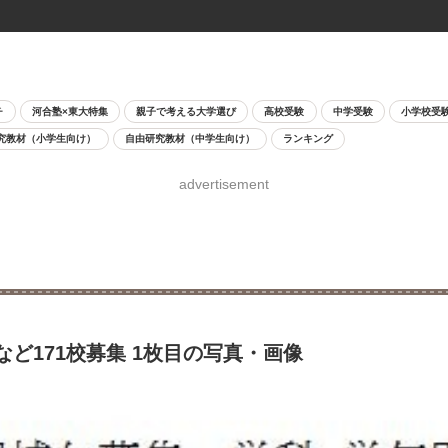
チ
河合塾×東大特集
親子で考える大学選び
高校受験
中学受験
小学校受
究教材（小学生向け）
自由研究教材（中学生向け）
ランキング
advertisement
ど171校募集 1枚目の写真・画像