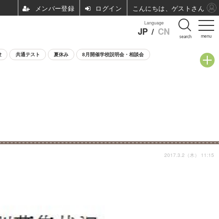
ログイン
こんにちは、ゲストさん
Language
JP
/
CN
menu
search
験
共通テスト
夏休み
8月開催学校説明会・相談会
2017.3.2（木） 11:15