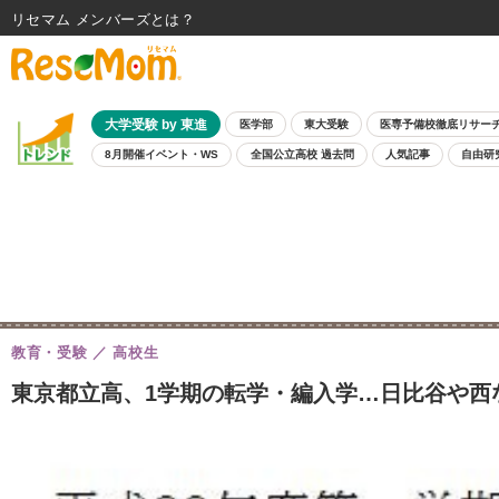
リセマム メンバーズ
大学受験 by 東進
医学部
東大受験
医専予備校徹底リサー
8月開催イベント・WS
全国公立高校 過去問
人気記事
自由研
教育・受験
高校生
東京都立高、1学期の転学・編入学…日比谷や西な