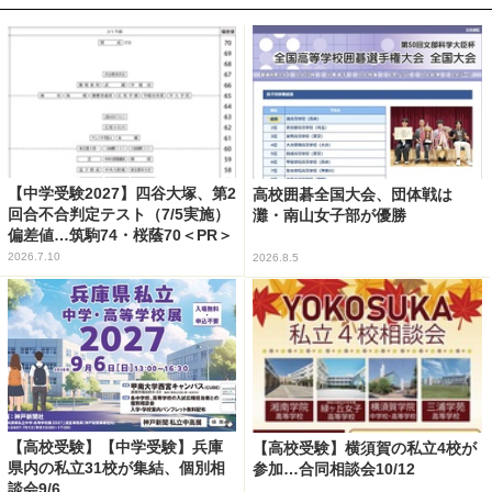
【中学受験2027】四谷大塚、第2
高校囲碁全国大会、団体戦は
回合不合判定テスト（7/5実施）
灘・南山女子部が優勝
偏差値…筑駒74・桜蔭70＜PR＞
2026.7.10
2026.8.5
【高校受験】【中学受験】兵庫
【高校受験】横須賀の私立4校が
県内の私立31校が集結、個別相
参加…合同相談会10/12
談会9/6