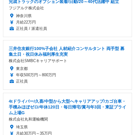
完成トラックのオプション装着/日勤/20～40代活躍中 組立
フジアルテ株式会社
神奈川県
月給22万円
正社員 / 派遣社員
三井住友銀行100%子会社 人材紹介コンサルタント 両手型 募
集土日・祝日休み福利厚生充実
株式会社SMBCキャリアサポート
東京都
年収500万円～800万円
正社員
4tドライバー/久喜/中型から大型へキャリアアップ/カゴ台車・
手積みほぼゼロ/年休120日・毎日帰宅/賞与年3回・東証プライ
ム上場G
株式会社丸和運輸機関
埼玉県
月給30万円～35万円