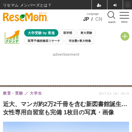
リセマム メンバーズ
Language
JP
/
CN
menu
search
大学受験 by 東進
医学部
東大受験
医専予備校徹底リサーチ
河合塾×東大特集
親子で考える大学選び
高校受験
中学受験
小学校受験
advertisement
共通テスト
夏休み
8月開催学校説明会・相談会
8月開催イベント・WS
全国公立高校 過去問
人気記事
自由研究教材（小学生向け）
自由研究教材（中学生向け）
ランキング
教育・受験
大学生
2017.3.2（木） 20:15
近大、マンガ約2万2千冊を含む新図書館誕生…
女性専用自習室も完備 1枚目の写真・画像