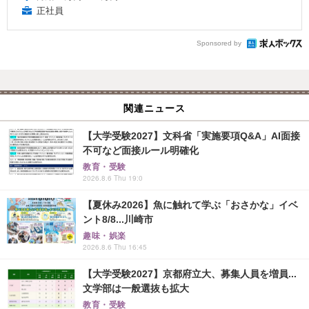
正社員
Sponsored by
関連ニュース
【大学受験2027】文科省「実施要項Q&A」AI面接
不可など面接ルール明確化
教育・受験
2026.8.6 Thu 19:0
【夏休み2026】魚に触れて学ぶ「おさかな」イベ
ント8/8...川崎市
趣味・娯楽
2026.8.6 Thu 16:45
【大学受験2027】京都府立大、募集人員を増員...
文学部は一般選抜も拡大
教育・受験