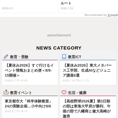
ルート
2026.8.5
2026.7.21
Recommended by
advertisement
NEWS CATEGORY
教育・受験
教育ICT
【夏休み2026】すぐ行けるイ
【夏休み2026】東大メタバー
ベント情報おまとめ便＜8/9-
ス工学部、生成AIなどジュニ
15開催＞
ア講座6選
2026.8.7 Fri 19:45
2026.7.30 Thu 11:15
教育イベント
生活・健康
東京都市大「科学体験教室」
【高校野球2026夏】第3日朝
24の実験企画…小中向け9/6
の部は東海大甲府が勝利、午
後の部で八幡商と健大高崎が
2026.8.7 Fri 18:15
激突