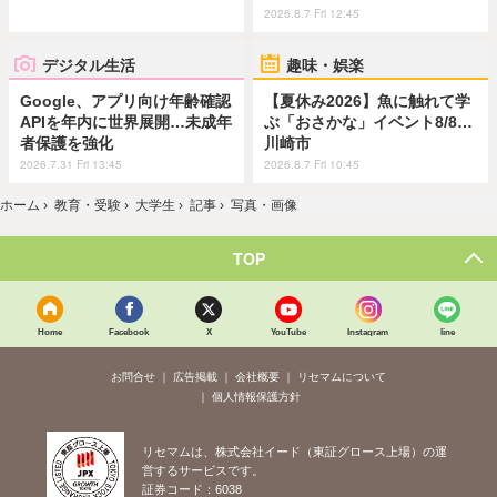
2026.8.7 Fri 12:45
デジタル生活
趣味・娯楽
Google、アプリ向け年齢確認
【夏休み2026】魚に触れて学
APIを年内に世界展開…未成年
ぶ「おさかな」イベント8/8…
者保護を強化
川崎市
2026.7.31 Fri 13:45
2026.8.7 Fri 10:45
ホーム
›
教育・受験
›
大学生
›
記事
›
写真・画像
TOP
Home
Facebook
X
YouTube
Instagram
line
お問合せ
広告掲載
会社概要
リセマムについて
個人情報保護方針
リセマムは、株式会社イード（東証グロース上場）の運
営するサービスです。
証券コード：6038