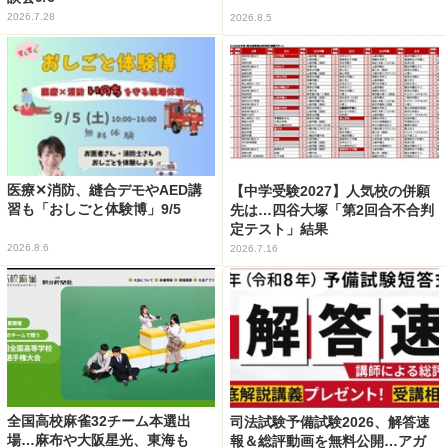
2026.7.28
2026.8.5
医療✕消防、縫合デモやAED講
【中学受験2027】人気校の併願
習も「おしごと体験博」9/5
先は…四谷大塚「第2回合不合判
定テスト」結果
2026.8.6
2026.7.16
全国高校麻雀32チーム本選出
司法試験予備試験2026、解答速
場…麻布や大阪星光、東海も
報＆総評動画を無料公開…アガ