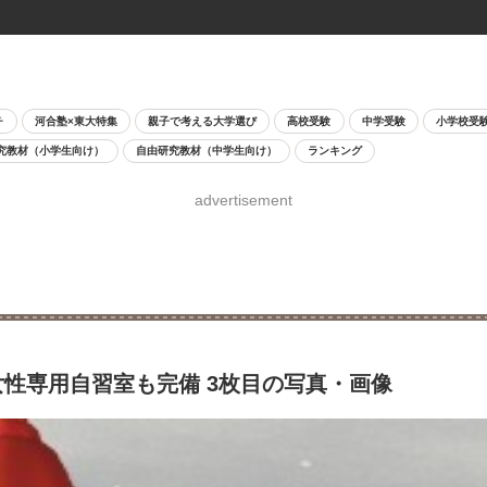
チ
河合塾×東大特集
親子で考える大学選び
高校受験
中学受験
小学校受
究教材（小学生向け）
自由研究教材（中学生向け）
ランキング
advertisement
性専用自習室も完備 3枚目の写真・画像