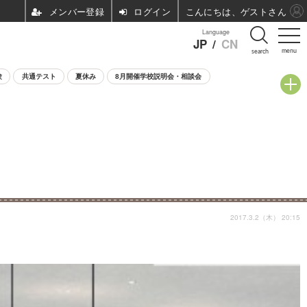
ログイン
こんにちは、ゲストさん
Language
JP
/
CN
menu
search
験
共通テスト
夏休み
8月開催学校説明会・相談会
2017.3.2（木） 20:15