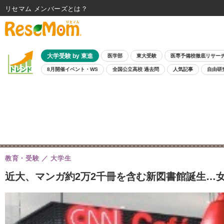
リセマム メンバーズ
大学受験 by 東進
医学部
東大受験
医専予備校徹底リサー
8月開催イベント・WS
全国公立高校 過去問
人気記事
自由研
教育・受験
大学生
近大、マンガ約2万2千冊を含む新図書館誕生…女