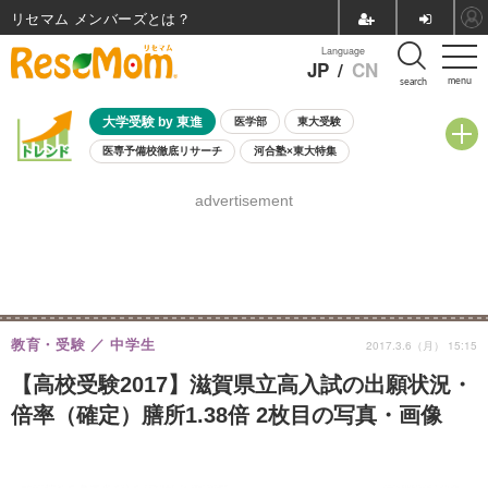
リセマム メンバーズ
Language
JP
/
CN
menu
search
大学受験 by 東進
医学部
東大受験
医専予備校徹底リサーチ
河合塾×東大特集
親子で考える大学選び
高校受験
中学受験
小学校受験
advertisement
共通テスト
夏休み
8月開催学校説明会・相談会
8月開催イベント・WS
全国公立高校 過去問
人気記事
自由研究教材（小学生向け）
自由研究教材（中学生向け）
ランキング
教育・受験
中学生
2017.3.6（月） 15:15
【高校受験2017】滋賀県立高入試の出願状況・
倍率（確定）膳所1.38倍 2枚目の写真・画像