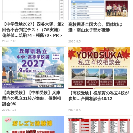
【中学受験2027】四谷大塚、第2
高校囲碁全国大会、団体戦は
回合不合判定テスト（7/5実施）
灘・南山女子部が優勝
偏差値…筑駒74・桜蔭70＜PR＞
2026.7.10
2026.8.5
【高校受験】【中学受験】兵庫
【高校受験】横須賀の私立4校が
県内の私立31校が集結、個別相
参加…合同相談会10/12
談会9/6
2026.7.28
2026.8.5