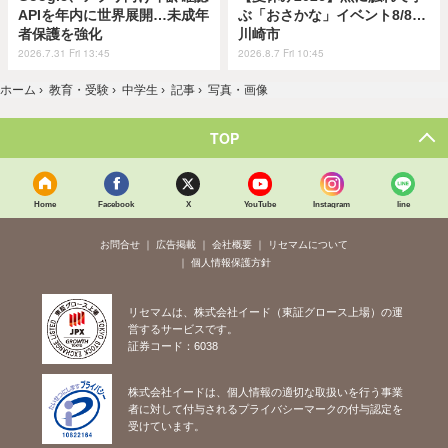
APIを年内に世界展開…未成年
ぶ「おさかな」イベント8/8…
者保護を強化
川崎市
2026.7.31 Fri 13:45
2026.8.7 Fri 10:45
ホーム
›
教育・受験
›
中学生
›
記事
›
写真・画像
TOP
Home
Facebook
X
YouTube
Instagram
line
お問合せ
広告掲載
会社概要
リセマムについて
個人情報保護方針
リセマムは、株式会社イード（東証グロース上場）の運
営するサービスです。
証券コード：6038
株式会社イードは、個人情報の適切な取扱いを行う事業
者に対して付与されるプライバシーマークの付与認定を
受けています。