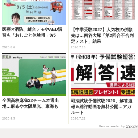
医療✕消防、縫合デモやAED講
【中学受験2027】人気校の併願
習も「おしごと体験博」9/5
先は…四谷大塚「第2回合不合判
定テスト」結果
2026.8.6
2026.7.16
全国高校麻雀32チーム本選出
司法試験予備試験2026、解答速
場…麻布や大阪星光、東海も
報＆総評動画を無料公開…アガ
ルート
2026.8.5
2026.7.21
Recommended by