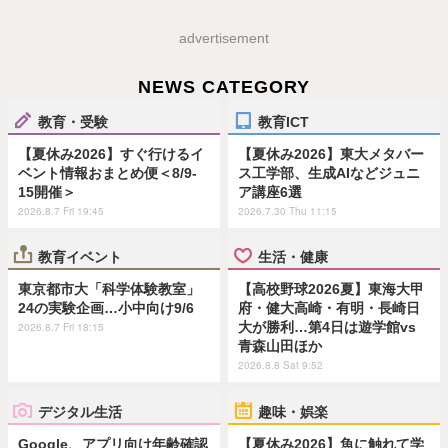
advertisement
NEWS CATEGORY
教育・受験
教育ICT
【夏休み2026】すぐ行けるイ
【夏休み2026】東大メタバー
ベント情報おまとめ便＜8/9-
ス工学部、生成AIなどジュニ
15開催＞
ア講座6選
2026.8.7 Fri 19:45
2026.7.30 Thu 11:15
教育イベント
生活・健康
東京都市大「科学体験教室」
【高校野球2026夏】東海大甲
24の実験企画…小中向け9/6
府・健大高崎・有明・長崎日
大が勝利…第4日は遊学館vs
2026.8.7 Fri 18:15
青森山田ほか
2026.8.8 Sat 9:52
デジタル生活
趣味・娯楽
Google、アプリ向け年齢確認
【夏休み2026】魚に触れて学