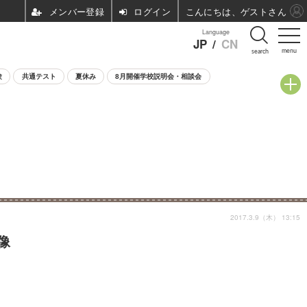
ログイン
こんにちは、ゲストさん
Language
JP
/
CN
menu
search
験
共通テスト
夏休み
8月開催学校説明会・相談会
2017.3.9（木） 13:15
像