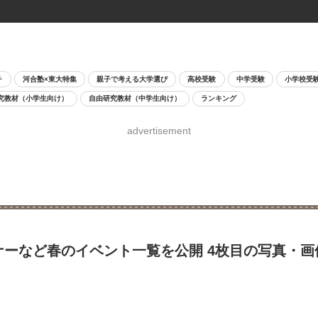
チ
河合塾×東大特集
親子で考える大学選び
高校受験
中学受験
小学校受
究教材（小学生向け）
自由研究教材（中学生向け）
ランキング
advertisement
ナーなど春のイベント一覧を公開 4枚目の写真・画