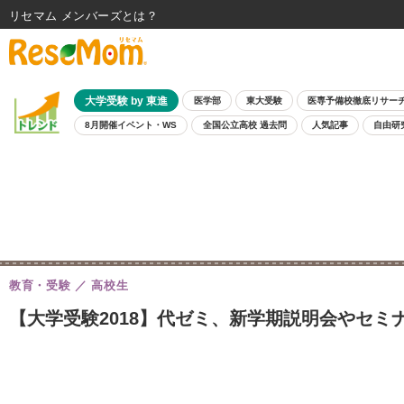
リセマム メンバーズ
大学受験 by 東進
医学部
東大受験
医専予備校徹底リサー
8月開催イベント・WS
全国公立高校 過去問
人気記事
自由研
教育・受験
高校生
【大学受験2018】代ゼミ、新学期説明会やセミ