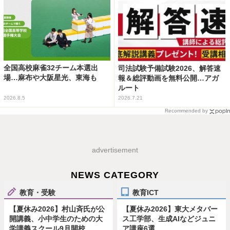
全国高校麻雀32チーム本選出
司法試験予備試験2026、解答速
場…麻布や大阪星光、東海も
報＆総評動画を無料公開…アガ
ルート
2026.8.5
2026.7.21
Recommended by
advertisement
NEWS CATEGORY
教育・受験
教育ICT
【夏休み2026】村山斉氏が公
【夏休み2026】東大メタバー
開講義、小中学生のための大
ス工学部、生成AIなどジュニ
学講義スクール9月開校
ア講座6選