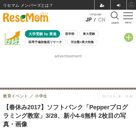
リセマム メンバーズ
Language
JP
/
CN
menu
search
大学受験 by 東進
医学部
東大受験
医専予備校徹底リサーチ
河合塾×東大特集
親子で考える大学選び
高校受験
中学受験
小学校受験
advertisement
共通テスト
夏休み
8月開催学校説明会・相談会
8月開催イベント・WS
全国公立高校 過去問
人気記事
自由研究教材（小学生向け）
自由研究教材（中学生向け）
ランキング
教育イベント
小学生
2017.3.9（木） 15:45
【春休み2017】ソフトバンク「Pepperプログ
ラミング教室」3/28、新小4-6無料 2枚目の写
真・画像