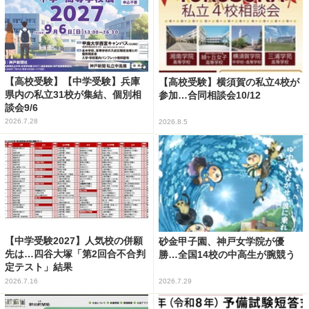
【高校受験】【中学受験】兵庫
【高校受験】横須賀の私立4校が
県内の私立31校が集結、個別相
参加…合同相談会10/12
談会9/6
2026.7.28
2026.8.5
【中学受験2027】人気校の併願
砂金甲子園、神戸女学院が優
先は…四谷大塚「第2回合不合判
勝…全国14校の中高生が腕競う
定テスト」結果
2026.7.16
2026.7.29