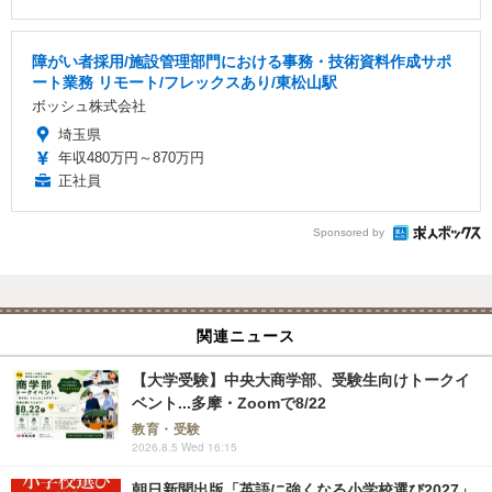
障がい者採用/施設管理部門における事務・技術資料作成サポ
ート業務 リモート/フレックスあり/東松山駅
ボッシュ株式会社
埼玉県
年収480万円～870万円
正社員
Sponsored by
関連ニュース
【大学受験】中央大商学部、受験生向けトークイ
ベント...多摩・Zoomで8/22
教育・受験
2026.8.5 Wed 16:15
朝日新聞出版「英語に強くなる小学校選び2027」