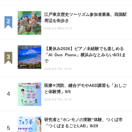
江戸東京歴史ツーリズム参加者募集、両国駅
周辺を街歩き
2026.8.5 Wed 13:15
【夏休み2026】ピアノ未経験でも楽しめる
「AI Duo Piano」横浜みなとみらい8/31ま
で
2026.8.6 Thu 19:45
医療✕消防、縫合デモやAED講習も「おしご
と体験博」9/5
2026.8.6 Thu 18:15
研究者と“ホンモノの実験”体験、つくば市
「つくばまるごとLAB」8/29