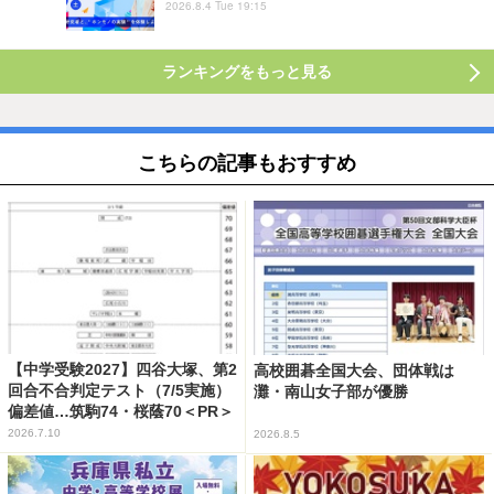
2026.8.4 Tue 19:15
ランキングをもっと見る
こちらの記事もおすすめ
【中学受験2027】四谷大塚、第2
高校囲碁全国大会、団体戦は
回合不合判定テスト（7/5実施）
灘・南山女子部が優勝
偏差値…筑駒74・桜蔭70＜PR＞
2026.7.10
2026.8.5