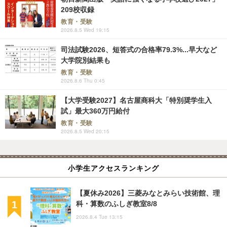
209校収録
教育・受験
2026.8.5 Wed 19:15
司法試験2026、短答式の合格率79.3%...早大など
大学院別結果も
教育・受験
2026.8.6 Thu 0:45
【大学受験2027】名古屋商科大「特別奨学生入
試」最大360万円給付
教育・受験
2026.8.5 Wed 20:15
小学生アクセスランキング
【夏休み2026】三菱みなとみらい技術館、理
科・算数のふしぎ教室8/8
2026.8.4 Tue 13:15