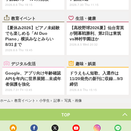
2026.8.6 Thu 19:15
2026.7.30 Thu 11:15
教育イベント
生活・健康
【夏休み2026】ピアノ未経験
【高校野球2026夏】仙台育英
でも楽しめる「AI Duo
が開幕戦勝利、第2日は東筑
Piano」横浜みなとみらい
vs神村学園ほか
8/31まで
2026.8.5 Wed 20:32
2026.8.6 Thu 19:45
デジタル生活
趣味・娯楽
Google、アプリ向け年齢確認
ドラえもん短歌、入選作は
APIを年内に世界展開…未成年
11/20発売の新刊に収録…9/3
者保護を強化
締切
2026.7.31 Fri 13:45
2026.8.6 Thu 15:15
ホーム
›
教育イベント
›
小学生
›
記事
›
写真・画像
TOP