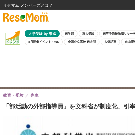
リセマム メンバーズ
大学受験 by 東進
医学部
東大受験
医専予備校徹底リサー
8月開催イベント・WS
全国公立高校 過去問
人気記事
自由研
教育・受験
先生
「部活動の外部指導員」を文科省が制度化、引率