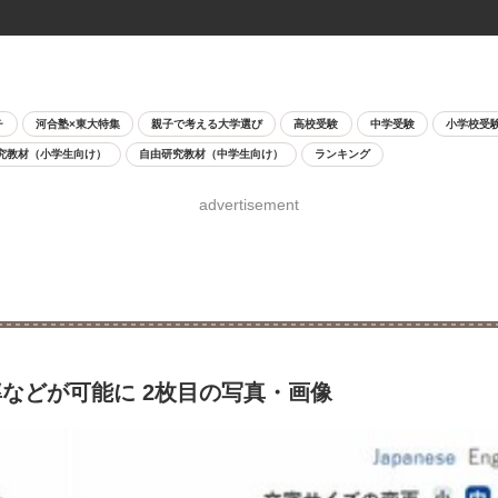
チ
河合塾×東大特集
親子で考える大学選び
高校受験
中学受験
小学校受
究教材（小学生向け）
自由研究教材（中学生向け）
ランキング
advertisement
などが可能に 2枚目の写真・画像