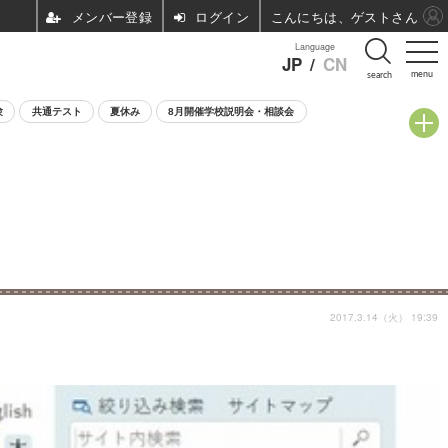
ログイン
こんにちは、ゲストさん
Language
JP
/
CN
menu
search
験
共通テスト
夏休み
8月開催学校説明会・相談会
2017.3.14（火） 19:39