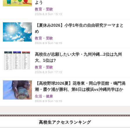
よう
教育・受験
2026.8.9 Sun 15:15
【夏休み2026】小学1年生の自由研究テーマまと
め
教育・受験
2026.8.9 Sun 18:15
高校生が志願したい大学・九州沖縄...2位は九州
大、1位は?
教育・受験
2026.8.9 Sun 17:15
【高校野球2026夏】花巻東・岡山学芸館・鳴門渦
潮・霞ケ浦が勝利、第6日は横浜vs沖縄尚学ほか
生活・健康
2026.8.9 Sun 13:15
高校生アクセスランキング