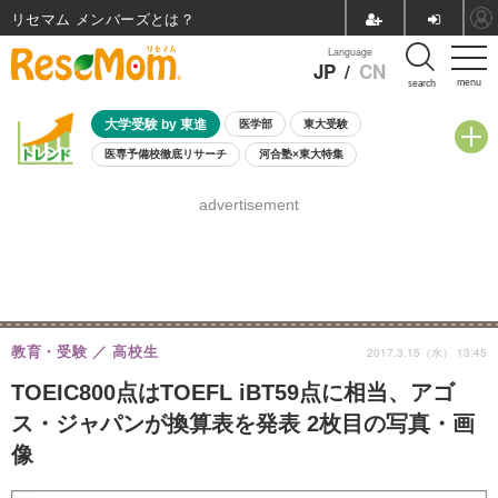
リセマム メンバーズ
Language
JP
/
CN
menu
search
大学受験 by 東進
医学部
東大受験
医専予備校徹底リサーチ
河合塾×東大特集
親子で考える大学選び
高校受験
中学受験
小学校受験
advertisement
共通テスト
夏休み
8月開催学校説明会・相談会
8月開催イベント・WS
全国公立高校 過去問
人気記事
自由研究教材（小学生向け）
自由研究教材（中学生向け）
ランキング
教育・受験
高校生
2017.3.15（水） 13:45
TOEIC800点はTOEFL iBT59点に相当、アゴ
ス・ジャパンが換算表を発表 2枚目の写真・画
像