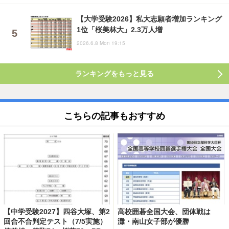
【大学受験2026】私大志願者増加ランキング
1位「桜美林大」2.3万人増
2026.6.8 Mon 19:15
ランキングをもっと見る
こちらの記事もおすすめ
【中学受験2027】四谷大塚、第2
高校囲碁全国大会、団体戦は
回合不合判定テスト（7/5実施）
灘・南山女子部が優勝