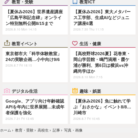
教育・受験
教育ICT
【夏休み2026】世界遺産講座
【夏休み2026】東大メタバー
「広島平和記念碑」オンライ
ス工学部、生成AIなどジュニ
ン特別無料公開8/15まで
ア講座6選
2026.8.10 Mon 14:15
2026.7.30 Thu 11:15
教育イベント
生活・健康
東京都市大「科学体験教室」
【高校野球2026夏】花巻東・
24の実験企画…小中向け9/6
岡山学芸館・鳴門渦潮・霞ケ
浦が勝利、第6日は横浜vs沖
2026.8.7 Fri 18:15
縄尚学ほか
2026.8.10 Mon 7:15
デジタル生活
趣味・娯楽
Google、アプリ向け年齢確認
【夏休み2026】魚に触れて学
APIを年内に世界展開…未成年
ぶ「おさかな」イベント8/8…
者保護を強化
川崎市
2026.7.31 Fri 13:45
2026.8.7 Fri 10:45
ホーム
›
教育・受験
›
高校生
›
記事
›
写真・画像