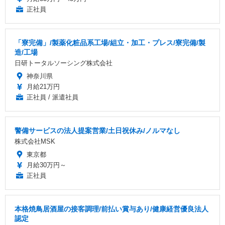
正社員
「寮完備」/製薬化粧品系工場/組立・加工・プレス/寮完備/製
造/工場
日研トータルソーシング株式会社
神奈川県
月給21万円
正社員 / 派遣社員
警備サービスの法人提案営業/土日祝休み/ノルマなし
株式会社MSK
東京都
月給30万円～
正社員
本格焼鳥居酒屋の接客調理/前払い賞与あり/健康経営優良法人
認定