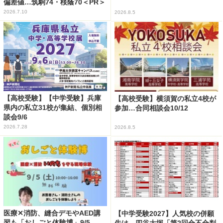
偏差値…筑駒74・桜蔭70＜PR＞
2026.7.10
2026.8.5
【高校受験】【中学受験】兵庫
【高校受験】横須賀の私立4校が
県内の私立31校が集結、個別相
参加…合同相談会10/12
談会9/6
2026.7.28
2026.8.5
医療✕消防、縫合デモやAED講
【中学受験2027】人気校の併願
習も「おしごと体験博」9/5
先は…四谷大塚「第2回合不合判