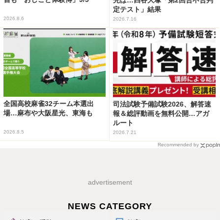
定テスト」結果
2026.8.6
2026.7.16
全国高校麻雀32チーム本選出
司法試験予備試験2026、解答速
場…麻布や大阪星光、東海も
報＆総評動画を無料公開…アガ
ルート
2026.8.5
2026.7.21
Recommended by
advertisement
NEWS CATEGORY