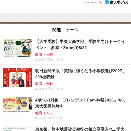
Sponsored by
関連ニュース
【大学受験】中央大商学部、受験生向けトークイ
ベント...多摩・Zoomで8/22
教育・受験
2026.8.5 Wed 16:15
朝日新聞出版「英語に強くなる小学校選び2027」
209校収録
教育・受験
2026.8.5 Wed 19:15
4歳~小3対象「プレジデントFamily祭2026」9/6、
東大医療体験も
教育イベント
2026.8.5 Wed 17:15
東京都、熊本地震被災生徒の都立高受入れ...学力