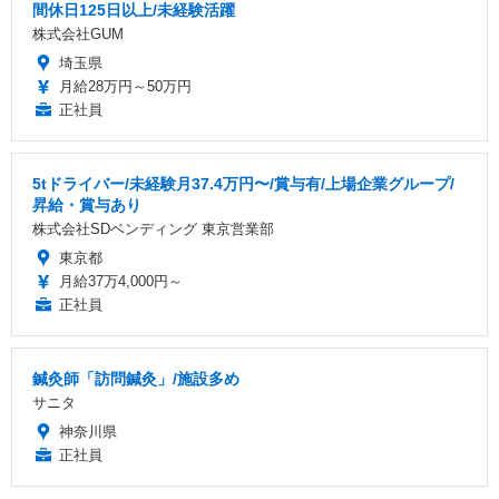
間休日125日以上/未経験活躍
株式会社GUM
埼玉県
月給28万円～50万円
正社員
5tドライバー/未経験月37.4万円〜/賞与有/上場企業グループ/
昇給・賞与あり
株式会社SDベンディング 東京営業部
東京都
月給37万4,000円～
正社員
鍼灸師「訪問鍼灸」/施設多め
サニタ
神奈川県
正社員