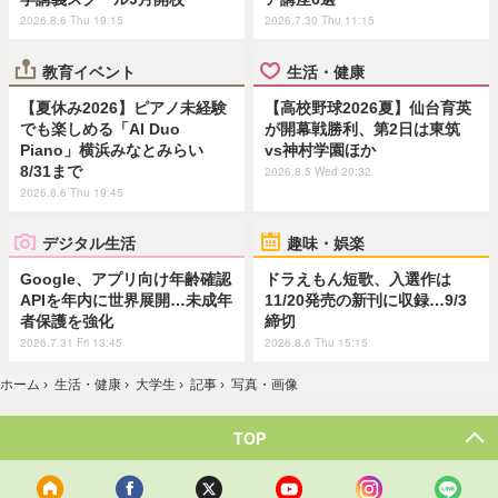
2026.8.6 Thu 19:15
2026.7.30 Thu 11:15
教育イベント
生活・健康
【夏休み2026】ピアノ未経験
【高校野球2026夏】仙台育英
でも楽しめる「AI Duo
が開幕戦勝利、第2日は東筑
Piano」横浜みなとみらい
vs神村学園ほか
8/31まで
2026.8.5 Wed 20:32
2026.8.6 Thu 19:45
デジタル生活
趣味・娯楽
Google、アプリ向け年齢確認
ドラえもん短歌、入選作は
APIを年内に世界展開…未成年
11/20発売の新刊に収録…9/3
者保護を強化
締切
2026.7.31 Fri 13:45
2026.8.6 Thu 15:15
ホーム
›
生活・健康
›
大学生
›
記事
›
写真・画像
TOP