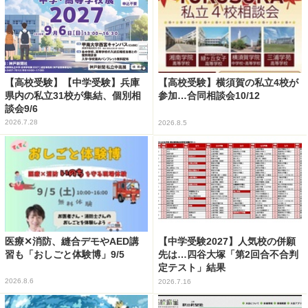
【高校受験】【中学受験】兵庫
【高校受験】横須賀の私立4校が
県内の私立31校が集結、個別相
参加…合同相談会10/12
談会9/6
2026.7.28
2026.8.5
医療✕消防、縫合デモやAED講
【中学受験2027】人気校の併願
習も「おしごと体験博」9/5
先は…四谷大塚「第2回合不合判
定テスト」結果
2026.8.6
2026.7.16