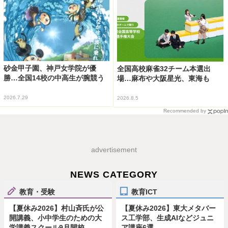
砂金甲子園、神戸女学院が優
全国高校麻雀32チーム本選出
勝…全国14校の中高生が腕競う
場…麻布や大阪星光、東海も
2026.7.29
2026.8.5
Recommended by
advertisement
NEWS CATEGORY
教育・受験
教育ICT
【夏休み2026】村山斉氏が公
【夏休み2026】東大メタバー
開講義、小中学生のための大
ス工学部、生成AIなどジュニ
学講義スクール9月開校
ア講座6選