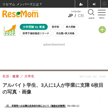
リセマム メンバーズ
Language
JP
/
CN
menu
search
大学受験 by 東進
医学部
東大受験
医専予備校徹底リサーチ
河合塾×東大特集
親子で考える大学選び
高校受験
中学受験
小学校受験
advertisement
共通テスト
夏休み
8月開催学校説明会・相談会
8月開催イベント・WS
全国公立高校 過去問
人気記事
自由研究教材（小学生向け）
自由研究教材（中学生向け）
ランキング
生活・健康
大学生
2017.3.22（水） 13:45
アルバイト学生、3人に1人が学業に支障 6枚目
の写真・画像