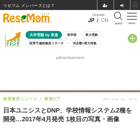
リセマム メンバーズ
Language
JP
/
CN
menu
search
大学受験 by 東進
医学部
東大受験
医専予備校徹底リサーチ
河合塾×東大特集
親子で考える大学選び
高校受験
中学受験
小学校受験
advertisement
共通テスト
夏休み
8月開催学校説明会・相談会
8月開催イベント・WS
全国公立高校 過去問
人気記事
自由研究教材（小学生向け）
自由研究教材（中学生向け）
ランキング
教育業界ニュース
教育ICT
2017.3.29（水） 18:15
日本ユニシスとDNP、学校情報システム2種を
開発…2017年4月発売 1枚目の写真・画像