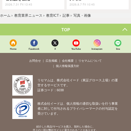
2026.7.31 Fri 13:45
2026.8.7 Fri 10:45
ホーム
›
教育業界ニュース
›
教育ICT
›
記事
›
写真・画像
TOP
Home
Facebook
X
YouTube
Instagram
line
お問合せ
広告掲載
会社概要
リセマムについて
個人情報保護方針
リセマムは、株式会社イード（東証グロース上場）の運
営するサービスです。
証券コード：6038
株式会社イードは、個人情報の適切な取扱いを行う事業
者に対して付与されるプライバシーマークの付与認定を
受けています。
紹介した商品/サービスを購入、契約した場合に、
売上の一部が弊社サイトに還元されることがあります。