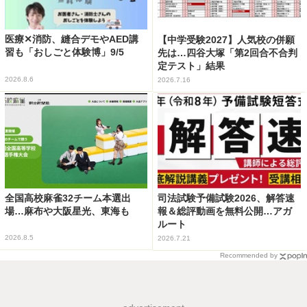
医療✕消防、縫合デモやAED講
【中学受験2027】人気校の併願
習も「おしごと体験博」9/5
先は…四谷大塚「第2回合不合判
定テスト」結果
2026.8.6
2026.7.16
全国高校麻雀32チーム本選出
司法試験予備試験2026、解答速
場…麻布や大阪星光、東海も
報＆総評動画を無料公開…アガ
ルート
2026.8.5
2026.7.21
Recommended by