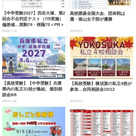
【中学受験2027】四谷大塚、第2
高校囲碁全国大会、団体戦は
回合不合判定テスト（7/5実施）
灘・南山女子部が優勝
偏差値…筑駒74・桜蔭70＜PR＞
2026.7.10
2026.8.5
【高校受験】【中学受験】兵庫
【高校受験】横須賀の私立4校が
県内の私立31校が集結、個別相
参加…合同相談会10/12
談会9/6
2026.7.28
2026.8.5