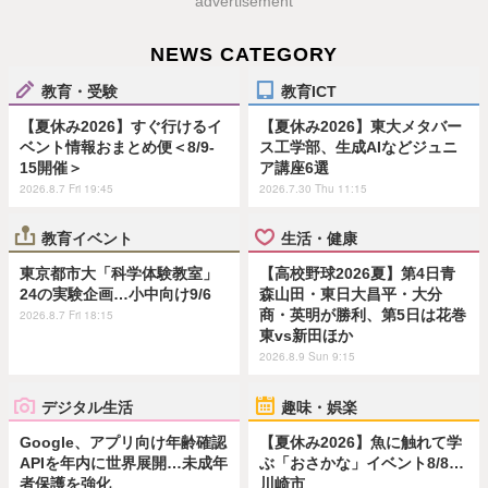
advertisement
NEWS CATEGORY
教育・受験
教育ICT
【夏休み2026】すぐ行けるイ
【夏休み2026】東大メタバー
ベント情報おまとめ便＜8/9-
ス工学部、生成AIなどジュニ
15開催＞
ア講座6選
2026.8.7 Fri 19:45
2026.7.30 Thu 11:15
教育イベント
生活・健康
東京都市大「科学体験教室」
【高校野球2026夏】第4日青
24の実験企画…小中向け9/6
森山田・東日大昌平・大分
商・英明が勝利、第5日は花巻
2026.8.7 Fri 18:15
東vs新田ほか
2026.8.9 Sun 9:15
デジタル生活
趣味・娯楽
Google、アプリ向け年齢確認
【夏休み2026】魚に触れて学
APIを年内に世界展開…未成年
ぶ「おさかな」イベント8/8…
者保護を強化
川崎市