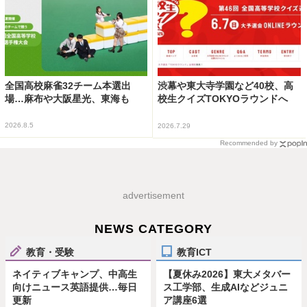
全国高校麻雀32チーム本選出
渋幕や東大寺学園など40校、高
場…麻布や大阪星光、東海も
校生クイズTOKYOラウンドへ
2026.8.5
2026.7.29
Recommended by
advertisement
NEWS CATEGORY
教育・受験
教育ICT
ネイティブキャンプ、中高生
【夏休み2026】東大メタバー
向けニュース英語提供…毎日
ス工学部、生成AIなどジュニ
更新
ア講座6選