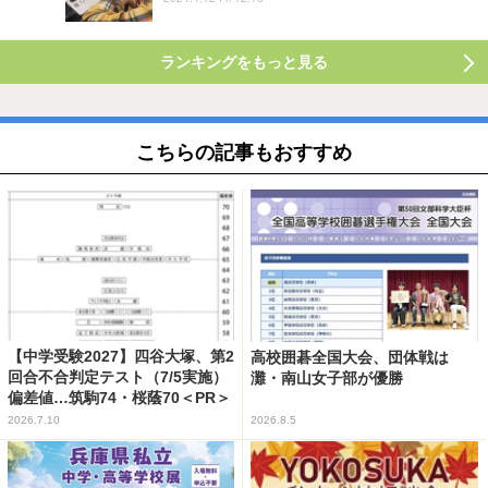
ランキングをもっと見る
こちらの記事もおすすめ
【中学受験2027】四谷大塚、第2
高校囲碁全国大会、団体戦は
回合不合判定テスト（7/5実施）
灘・南山女子部が優勝
偏差値…筑駒74・桜蔭70＜PR＞
2026.7.10
2026.8.5