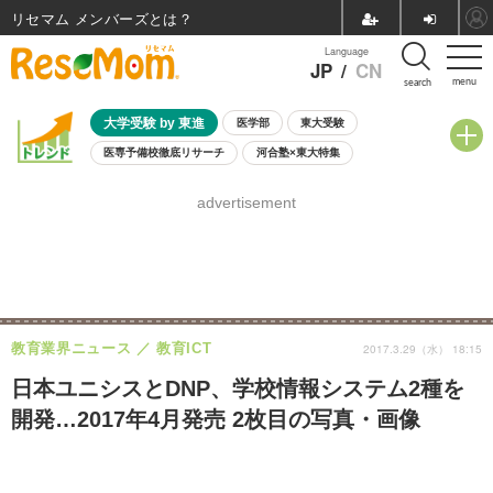
リセマム メンバーズ
Language
JP
/
CN
menu
search
大学受験 by 東進
医学部
東大受験
医専予備校徹底リサーチ
河合塾×東大特集
親子で考える大学選び
高校受験
中学受験
小学校受験
advertisement
共通テスト
夏休み
8月開催学校説明会・相談会
8月開催イベント・WS
全国公立高校 過去問
人気記事
自由研究教材（小学生向け）
自由研究教材（中学生向け）
ランキング
教育業界ニュース
教育ICT
2017.3.29（水） 18:15
日本ユニシスとDNP、学校情報システム2種を
開発…2017年4月発売 2枚目の写真・画像