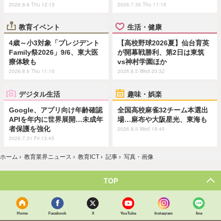
2026.8.6 Thu 12:15
2026.7.30 Thu 11:15
教育イベント
生活・健康
4歳～小3対象「プレジデント
【高校野球2026夏】仙台育英
Family祭2026」9/6、東大医
が開幕戦勝利、第2日は東筑
療体験も
vs神村学園ほか
2026.8.6 Thu 11:15
2026.8.5 Wed 20:32
デジタル生活
趣味・娯楽
Google、アプリ向け年齢確認
全国高校麻雀32チーム本選出
APIを年内に世界展開…未成年
場…麻布や大阪星光、東海も
者保護を強化
2026.8.5 Wed 19:45
2026.7.31 Fri 13:45
ホーム
›
教育業界ニュース
›
教育ICT
›
記事
›
写真・画像
TOP
Home
Facebook
X
YouTube
Instagram
line