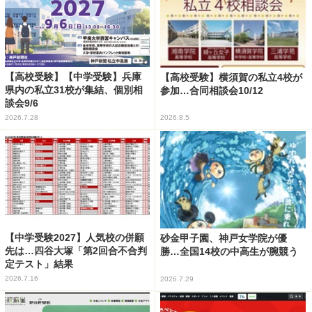
【高校受験】【中学受験】兵庫
【高校受験】横須賀の私立4校が
県内の私立31校が集結、個別相
参加…合同相談会10/12
談会9/6
2026.7.28
2026.8.5
【中学受験2027】人気校の併願
砂金甲子園、神戸女学院が優
先は…四谷大塚「第2回合不合判
勝…全国14校の中高生が腕競う
定テスト」結果
2026.7.16
2026.7.29