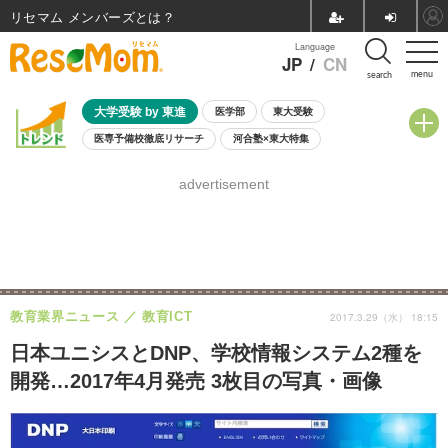
リセマム メンバーズ
Language
JP
/
CN
menu
search
大学受験 by 東進
医学部
東大受験
医専予備校徹底リサーチ
河合塾×東大特集
親子で考える大学選び
高校受験
中学受験
小学校受験
advertisement
共通テスト
夏休み
8月開催学校説明会・相談会
8月開催イベント・WS
全国公立高校 過去問
人気記事
自由研究教材（小学生向け）
自由研究教材（中学生向け）
ランキング
教育業界ニュース
教育ICT
2017.3.29（水） 18:15
日本ユニシスとDNP、学校情報システム2種を
開発…2017年4月発売 3枚目の写真・画像