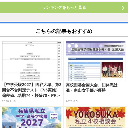
ランキングをもっと見る
こちらの記事もおすすめ
【中学受験2027】四谷大塚、第2
高校囲碁全国大会、団体戦は
回合不合判定テスト（7/5実施）
灘・南山女子部が優勝
偏差値…筑駒74・桜蔭70＜PR＞
2026.7.10
2026.8.5