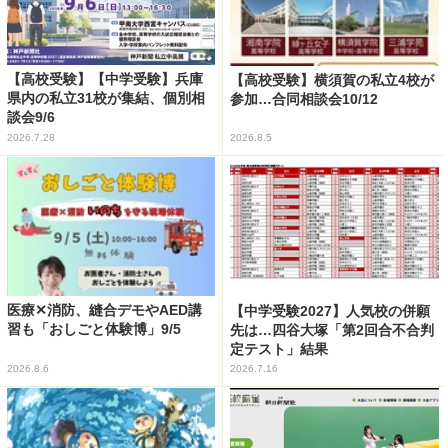
【高校受験】【中学受験】兵庫
【高校受験】横須賀の私立4校が
県内の私立31校が集結、個別相
参加…合同相談会10/12
談会9/6
2026.7.28
2026.8.5
医療✕消防、縫合デモやAED講
【中学受験2027】人気校の併願
習も「おしごと体験博」9/5
先は…四谷大塚「第2回合不合判
定テスト」結果
2026.8.6
2026.7.16