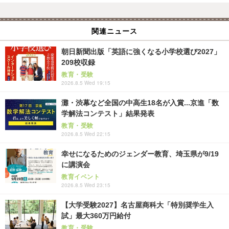
関連ニュース
朝日新聞出版「英語に強くなる小学校選び2027」
209校収録
教育・受験
2026.8.5 Wed 19:15
灘・渋幕など全国の中高生18名が入賞...京進「数
学解法コンテスト」結果発表
教育・受験
2026.8.5 Wed 22:15
幸せになるためのジェンダー教育、埼玉県が9/19
に講演会
教育イベント
2026.8.5 Wed 23:15
【大学受験2027】名古屋商科大「特別奨学生入
試」最大360万円給付
教育・受験