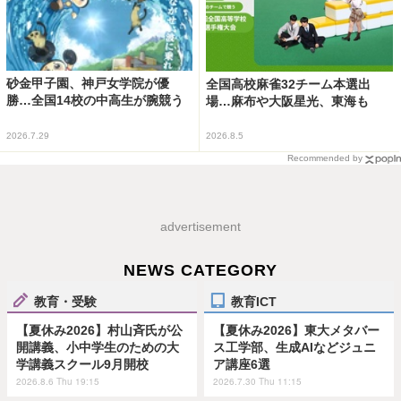
砂金甲子園、神戸女学院が優
全国高校麻雀32チーム本選出
勝…全国14校の中高生が腕競う
場…麻布や大阪星光、東海も
2026.7.29
2026.8.5
Recommended by
advertisement
NEWS CATEGORY
教育・受験
教育ICT
【夏休み2026】村山斉氏が公
【夏休み2026】東大メタバー
開講義、小中学生のための大
ス工学部、生成AIなどジュニ
学講義スクール9月開校
ア講座6選
2026.8.6 Thu 19:15
2026.7.30 Thu 11:15