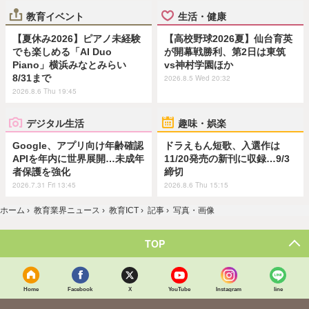
教育イベント
生活・健康
【夏休み2026】ピアノ未経験
【高校野球2026夏】仙台育英
でも楽しめる「AI Duo
が開幕戦勝利、第2日は東筑
Piano」横浜みなとみらい
vs神村学園ほか
8/31まで
2026.8.5 Wed 20:32
2026.8.6 Thu 19:45
デジタル生活
趣味・娯楽
Google、アプリ向け年齢確認
ドラえもん短歌、入選作は
APIを年内に世界展開…未成年
11/20発売の新刊に収録…9/3
者保護を強化
締切
2026.7.31 Fri 13:45
2026.8.6 Thu 15:15
ホーム
›
教育業界ニュース
›
教育ICT
›
記事
›
写真・画像
TOP
Home
Facebook
X
YouTube
Instagram
line