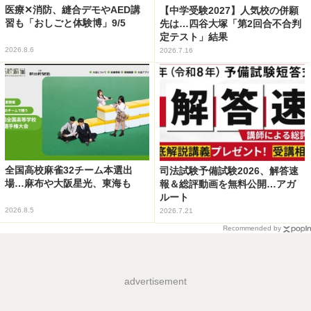
医療✕消防、縫合デモやAED講
【中学受験2027】人気校の併願
習も「おしごと体験博」9/5
先は…四谷大塚「第2回合不合判
定テスト」結果
2026.8.6
2026.7.16
全国高校麻雀32チーム本選出
司法試験予備試験2026、解答速
場…麻布や大阪星光、東海も
報＆総評動画を無料公開…アガ
ルート
2026.8.5
2026.7.21
Recommended by
advertisement