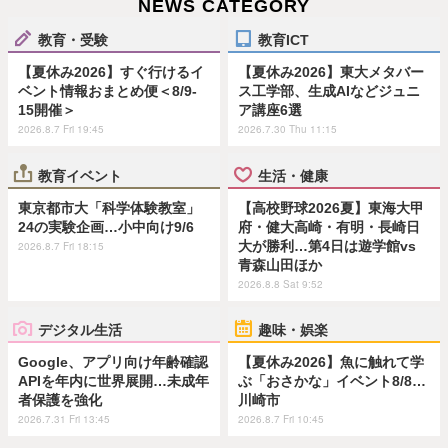
NEWS CATEGORY
教育・受験
教育ICT
【夏休み2026】すぐ行けるイ
【夏休み2026】東大メタバー
ベント情報おまとめ便＜8/9-
ス工学部、生成AIなどジュニ
15開催＞
ア講座6選
2026.8.7 Fri 19:45
2026.7.30 Thu 11:15
教育イベント
生活・健康
東京都市大「科学体験教室」
【高校野球2026夏】東海大甲
24の実験企画…小中向け9/6
府・健大高崎・有明・長崎日
大が勝利…第4日は遊学館vs
2026.8.7 Fri 18:15
青森山田ほか
2026.8.8 Sat 9:52
デジタル生活
趣味・娯楽
Google、アプリ向け年齢確認
【夏休み2026】魚に触れて学
APIを年内に世界展開…未成年
ぶ「おさかな」イベント8/8…
者保護を強化
川崎市
2026.7.31 Fri 13:45
2026.8.7 Fri 10:45