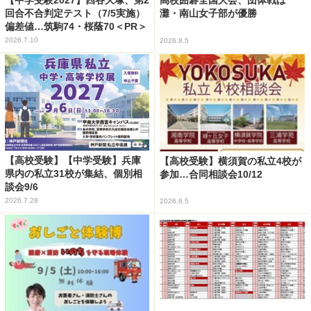
高校囲碁全国大会、団体戦は
回合不合判定テスト（7/5実施）
灘・南山女子部が優勝
偏差値…筑駒74・桜蔭70＜PR＞
2026.7.10
2026.8.5
【高校受験】【中学受験】兵庫
【高校受験】横須賀の私立4校が
県内の私立31校が集結、個別相
参加…合同相談会10/12
談会9/6
2026.7.28
2026.8.5