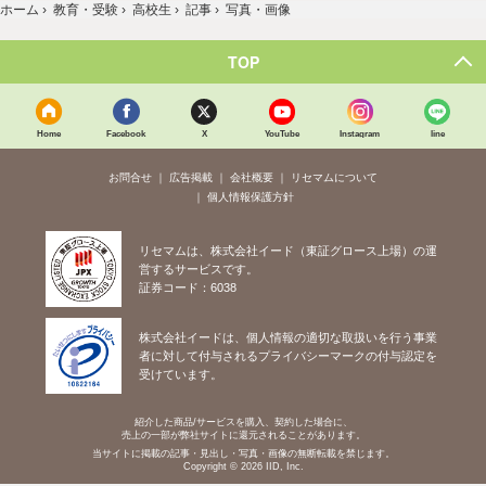
ホーム
›
教育・受験
›
高校生
›
記事
›
写真・画像
TOP
Home
Facebook
X
YouTube
Instagram
line
お問合せ
広告掲載
会社概要
リセマムについて
個人情報保護方針
リセマムは、株式会社イード（東証グロース上場）の運
営するサービスです。
証券コード：6038
株式会社イードは、個人情報の適切な取扱いを行う事業
者に対して付与されるプライバシーマークの付与認定を
受けています。
紹介した商品/サービスを購入、契約した場合に、
売上の一部が弊社サイトに還元されることがあります。
当サイトに掲載の記事・見出し・写真・画像の無断転載を禁じます。
Copyright © 2026 IID, Inc.