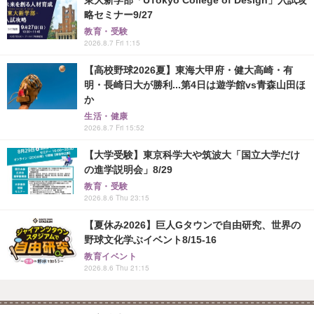
略セミナー9/27
教育・受験
2026.8.7 Fri 1:15
【高校野球2026夏】東海大甲府・健大高崎・有
明・長崎日大が勝利...第4日は遊学館vs青森山田ほ
か
生活・健康
2026.8.7 Fri 15:52
【大学受験】東京科学大や筑波大「国立大学だけ
の進学説明会」8/29
教育・受験
2026.8.6 Thu 23:15
【夏休み2026】巨人Gタウンで自由研究、世界の
野球文化学ぶイベント8/15-16
教育イベント
2026.8.6 Thu 21:15