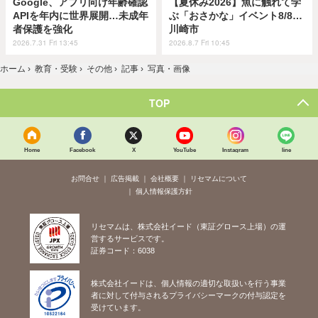
Google、アプリ向け年齢確認
【夏休み2026】魚に触れて学
APIを年内に世界展開…未成年
ぶ「おさかな」イベント8/8…
者保護を強化
川崎市
2026.7.31 Fri 13:45
2026.8.7 Fri 10:45
ホーム
›
教育・受験
›
その他
›
記事
›
写真・画像
TOP
Home
Facebook
X
YouTube
Instagram
line
お問合せ
広告掲載
会社概要
リセマムについて
個人情報保護方針
リセマムは、株式会社イード（東証グロース上場）の運
営するサービスです。
証券コード：6038
株式会社イードは、個人情報の適切な取扱いを行う事業
者に対して付与されるプライバシーマークの付与認定を
受けています。