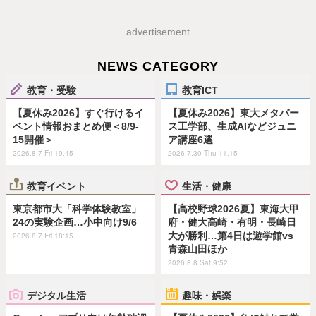
advertisement
NEWS CATEGORY
教育・受験
教育ICT
【夏休み2026】すぐ行けるイ
【夏休み2026】東大メタバー
ベント情報おまとめ便＜8/9-
ス工学部、生成AIなどジュニ
15開催＞
ア講座6選
2026.8.7 Fri 19:45
2026.7.30 Thu 11:15
教育イベント
生活・健康
東京都市大「科学体験教室」
【高校野球2026夏】東海大甲
24の実験企画…小中向け9/6
府・健大高崎・有明・長崎日
大が勝利…第4日は遊学館vs
2026.8.7 Fri 18:15
青森山田ほか
2026.8.8 Sat 9:52
デジタル生活
趣味・娯楽