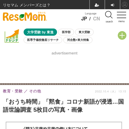
リセマム メンバーズ
Language
JP
/
CN
menu
search
大学受験 by 東進
医学部
東大受験
医専予備校徹底リサーチ
河合塾×東大特集
親子で考える大学選び
高校受験
中学受験
小学校受験
advertisement
共通テスト
夏休み
8月開催学校説明会・相談会
8月開催イベント・WS
全国公立高校 過去問
人気記事
自由研究教材（小学生向け）
自由研究教材（中学生向け）
ランキング
教育・受験
その他
2022.10.4（火） 13:15
「おうち時間」「黙食」コロナ新語が浸透…国
語世論調査 5枚目の写真・画像