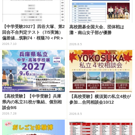
【中学受験2027】四谷大塚、第2
高校囲碁全国大会、団体戦は
回合不合判定テスト（7/5実施）
灘・南山女子部が優勝
偏差値…筑駒74・桜蔭70＜PR＞
2026.7.10
2026.8.5
【高校受験】【中学受験】兵庫
【高校受験】横須賀の私立4校が
県内の私立31校が集結、個別相
参加…合同相談会10/12
談会9/6
2026.7.28
2026.8.5