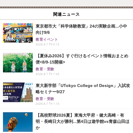
関連ニュース
東京都市大「科学体験教室」24の実験企画...小中
向け9/6
教育イベント
2026.8.7 Fri 0:15
【夏休み2026】すぐ行けるイベント情報おまとめ
便<8/9-15開催>
教育・受験
2026.8.7 Fri 1:45
東大新学部「UTokyo College of Design」入試攻
略セミナー9/27
教育・受験
2026.8.7 Fri 1:15
【高校野球2026夏】東海大甲府・健大高崎・有
明・長崎日大が勝利...第4日は遊学館vs青森山田ほ
か