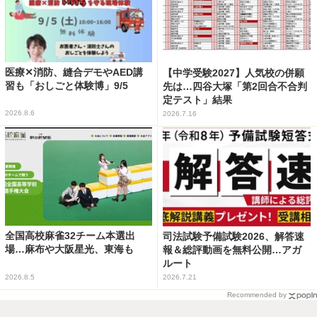
医療✕消防、縫合デモやAED講
【中学受験2027】人気校の併願
習も「おしごと体験博」9/5
先は…四谷大塚「第2回合不合判
定テスト」結果
2026.8.6
2026.7.16
全国高校麻雀32チーム本選出
司法試験予備試験2026、解答速
場…麻布や大阪星光、東海も
報＆総評動画を無料公開…アガ
ルート
2026.8.5
2026.7.21
Recommended by