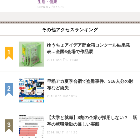
生活・健康
2026.8.7 Fri 15:52
その他アクセスランキング
ゆうちょアイデア貯金箱コンクール結果発
表…全国6会場で作品展
2014.12.4 Thu 11:30
早稲アカ夏季合宿で盗難事件、316人分の財
布など紛失
2015.8.11 Tue 18:59
【大学と就職】8割の企業が採用しない？ 既
卒の就職活動の厳しい実態
2014.10.17 Fri 11:15