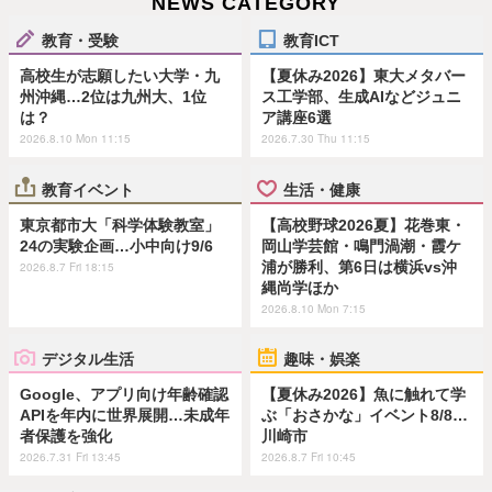
NEWS CATEGORY
教育・受験
教育ICT
高校生が志願したい大学・九
【夏休み2026】東大メタバー
州沖縄…2位は九州大、1位
ス工学部、生成AIなどジュニ
は？
ア講座6選
2026.8.10 Mon 11:15
2026.7.30 Thu 11:15
教育イベント
生活・健康
東京都市大「科学体験教室」
【高校野球2026夏】花巻東・
24の実験企画…小中向け9/6
岡山学芸館・鳴門渦潮・霞ケ
浦が勝利、第6日は横浜vs沖
2026.8.7 Fri 18:15
縄尚学ほか
2026.8.10 Mon 7:15
デジタル生活
趣味・娯楽
Google、アプリ向け年齢確認
【夏休み2026】魚に触れて学
APIを年内に世界展開…未成年
ぶ「おさかな」イベント8/8…
者保護を強化
川崎市
2026.7.31 Fri 13:45
2026.8.7 Fri 10:45