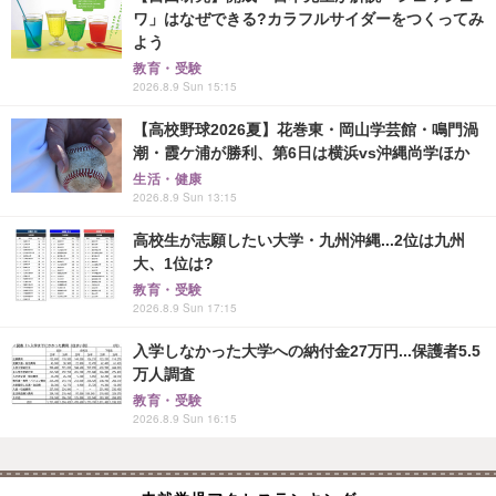
ワ」はなぜできる?カラフルサイダーをつくってみ
よう
教育・受験
2026.8.9 Sun 15:15
【高校野球2026夏】花巻東・岡山学芸館・鳴門渦
潮・霞ケ浦が勝利、第6日は横浜vs沖縄尚学ほか
生活・健康
2026.8.9 Sun 13:15
高校生が志願したい大学・九州沖縄...2位は九州
大、1位は?
教育・受験
2026.8.9 Sun 17:15
入学しなかった大学への納付金27万円...保護者5.5
万人調査
教育・受験
2026.8.9 Sun 16:15