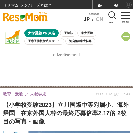
リセマム メンバーズ
Language
JP
/
CN
menu
search
大学受験 by 東進
医学部
東大受験
医専予備校徹底リサーチ
河合塾×東大特集
親子で考える大学選び
高校受験
中学受験
小学校受験
advertisement
共通テスト
夏休み
8月開催学校説明会・相談会
8月開催イベント・WS
全国公立高校 過去問
人気記事
自由研究教材（小学生向け）
自由研究教材（中学生向け）
ランキング
教育・受験
未就学児
2022.10.18（火） 13:45
【小学校受験2023】立川国際中等附属小、海外
帰国・在京外国人枠の最終応募倍率2.17倍 2枚
目の写真・画像