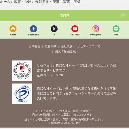
ホーム
›
教育・受験
›
未就学児
›
記事
›
写真・画像
TOP
Home
Facebook
X
YouTube
Instagram
line
お問合せ
広告掲載
会社概要
リセマムについて
個人情報保護方針
リセマムは、株式会社イード（東証グロース上場）の運
営するサービスです。
証券コード：6038
株式会社イードは、個人情報の適切な取扱いを行う事業
者に対して付与されるプライバシーマークの付与認定を
受けています。
紹介した商品/サービスを購入、契約した場合に、
売上の一部が弊社サイトに還元されることがあります。
当サイトに掲載の記事・見出し・写真・画像の無断転載を禁じます。
Copyright © 2026 IID, Inc.