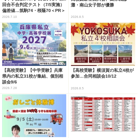
回合不合判定テスト（7/5実施）
灘・南山女子部が優勝
偏差値…筑駒74・桜蔭70＜PR＞
2026.7.10
2026.8.5
【高校受験】【中学受験】兵庫
【高校受験】横須賀の私立4校が
県内の私立31校が集結、個別相
参加…合同相談会10/12
談会9/6
2026.7.28
2026.8.5