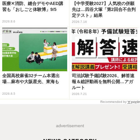
医療✕消防、縫合デモやAED講
【中学受験2027】人気校の併願
習も「おしごと体験博」9/5
先は…四谷大塚「第2回合不合判
定テスト」結果
2026.8.6
2026.7.16
全国高校麻雀32チーム本選出
司法試験予備試験2026、解答速
場…麻布や大阪星光、東海も
報＆総評動画を無料公開…アガ
ルート
2026.8.5
2026.7.21
Recommended by
advertisement