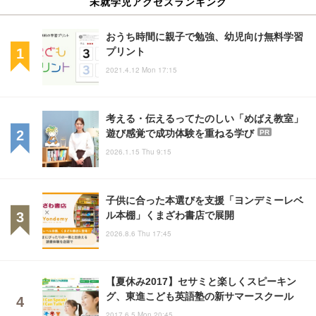
未就学児アクセスランキング
おうち時間に親子で勉強、幼児向け無料学習
プリント
2021.4.12 Mon 17:15
考える・伝えるってたのしい「めばえ教室」
遊び感覚で成功体験を重ねる学び
PR
2026.1.15 Thu 9:15
子供に合った本選びを支援「ヨンデミーレベ
ル本棚」くまざわ書店で展開
2026.8.6 Thu 17:45
【夏休み2017】セサミと楽しくスピーキン
グ、東進こども英語塾の新サマースクール
2017.6.5 Mon 20:45