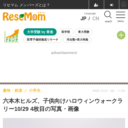
リセマム メンバーズ
Language
JP
/
CN
menu
search
大学受験 by 東進
医学部
東大受験
医専予備校徹底リサーチ
河合塾×東大特集
親子で考える大学選び
高校受験
中学受験
小学校受験
advertisement
共通テスト
夏休み
8月開催学校説明会・相談会
8月開催イベント・WS
全国公立高校 過去問
人気記事
自由研究教材（小学生向け）
自由研究教材（中学生向け）
ランキング
趣味・娯楽
小学生
2022.10.21（金） 11:20
六本木ヒルズ、子供向けハロウィンウォークラ
リー10/29 4枚目の写真・画像