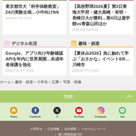
東京都市大「科学体験教室」
【高校野球2026夏】第3日東
24の実験企画…小中向け9/6
海大甲府・健大高崎・有明・
長崎日大が勝利…第4日は遊学
2026.8.7 Fri 18:15
館vs青森山田ほか
2026.8.8 Sat 9:52
デジタル生活
趣味・娯楽
Google、アプリ向け年齢確認
【夏休み2026】魚に触れて学
APIを年内に世界展開…未成年
ぶ「おさかな」イベント8/8…
者保護を強化
川崎市
2026.7.31 Fri 13:45
2026.8.7 Fri 10:45
ホーム
›
趣味・娯楽
›
小学生
›
記事
›
写真・画像
TOP
Home
Facebook
X
YouTube
Instagram
line
お問合せ
広告掲載
会社概要
リセマムについて
個人情報保護方針