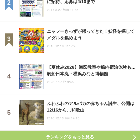
に招待、応募は4/10まで
2017.3.27 Mon 11:45
ニャフーきっずが帰ってきた！妖怪を探して
メダルを集めよう
2015.12.18 Fri 17:26
【夏休み2026】海図教室や船内宿泊体験も…
帆船日本丸・横浜みなと博物館
2026.7.17 Fri 9:45
ふわふわのアルパカの赤ちゃん誕生、公開は
12/16から…和歌山
2016.12.13 Tue 14:15
ランキングをもっと見る