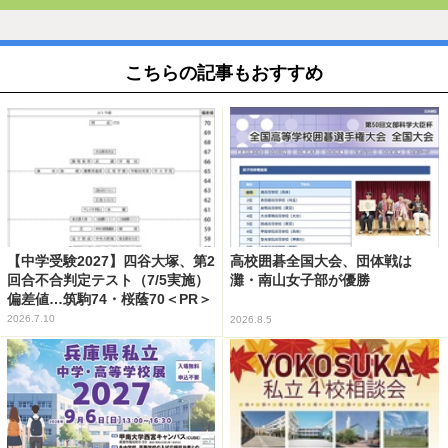
こちらの記事もおすすめ
【中学受験2027】四谷大塚、第2
高校囲碁全国大会、団体戦は
回合不合判定テスト（7/5実施）
灘・南山女子部が優勝
偏差値…筑駒74・桜蔭70＜PR＞
2026.7.10
2026.8.5