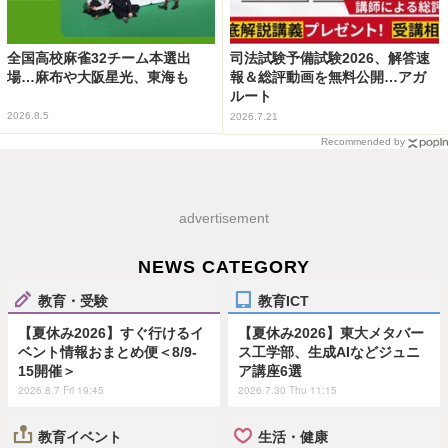
全国高校麻雀32チーム本選出
司法試験予備試験2026、解答速
場…麻布や大阪星光、東海も
報＆総評動画を無料公開…アガ
ルート
2026.8.5
2026.7.21
Recommended by
advertisement
NEWS CATEGORY
教育・受験
教育ICT
【夏休み2026】すぐ行けるイ
【夏休み2026】東大メタバー
ベント情報おまとめ便＜8/9-
ス工学部、生成AIなどジュニ
15開催＞
ア講座6選
2026.8.7 Fri 19:45
2026.7.30 Thu 11:15
教育イベント
生活・健康