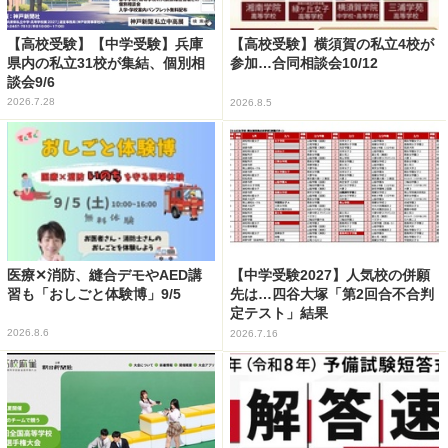
【高校受験】【中学受験】兵庫
【高校受験】横須賀の私立4校が
県内の私立31校が集結、個別相
参加…合同相談会10/12
談会9/6
2026.7.28
2026.8.5
医療✕消防、縫合デモやAED講
【中学受験2027】人気校の併願
習も「おしごと体験博」9/5
先は…四谷大塚「第2回合不合判
定テスト」結果
2026.8.6
2026.7.16