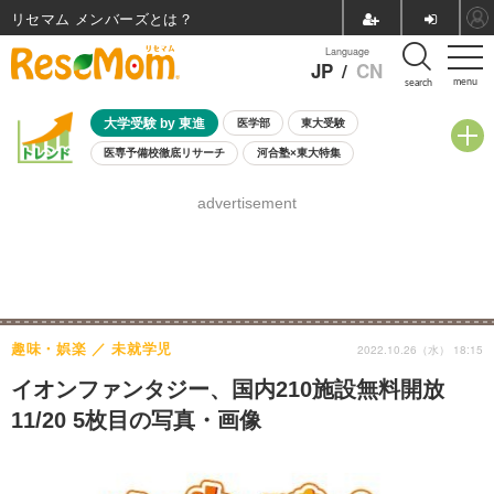
リセマム メンバーズ
Language
JP
/
CN
menu
search
大学受験 by 東進
医学部
東大受験
医専予備校徹底リサーチ
河合塾×東大特集
親子で考える大学選び
高校受験
中学受験
小学校受験
advertisement
共通テスト
夏休み
8月開催学校説明会・相談会
8月開催イベント・WS
全国公立高校 過去問
人気記事
自由研究教材（小学生向け）
自由研究教材（中学生向け）
ランキング
趣味・娯楽
未就学児
2022.10.26（水） 18:15
イオンファンタジー、国内210施設無料開放
11/20 5枚目の写真・画像