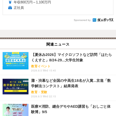
年収800万円～1,100万円
正社員
Sponsored by
関連ニュース
【夏休み2026】マイクロソフトなど訪問「はたら
くえすと」8/24-29...大学生対象
教育イベント
2026.8.5 Wed 15:45
灘・渋幕など全国の中高生18名が入賞...京進「数
学解法コンテスト」結果発表
教育・受験
2026.8.5 Wed 22:15
医療✕消防、縫合デモやAED講習も「おしごと体
験博」9/5