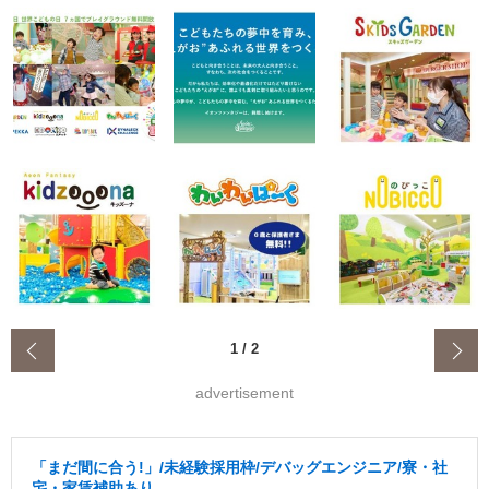
‹
1
/
2
advertisement
「まだ間に合う!」/未経験採用枠/デバッグエンジニア/寮・社
宅・家賃補助あり