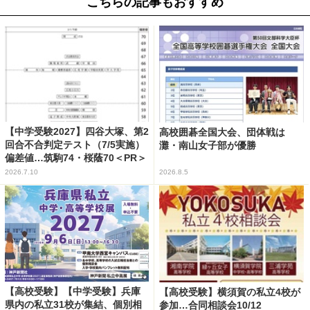
こちらの記事もおすすめ
【中学受験2027】四谷大塚、第2
高校囲碁全国大会、団体戦は
回合不合判定テスト（7/5実施）
灘・南山女子部が優勝
偏差値…筑駒74・桜蔭70＜PR＞
2026.7.10
2026.8.5
【高校受験】【中学受験】兵庫
【高校受験】横須賀の私立4校が
県内の私立31校が集結、個別相
参加…合同相談会10/12