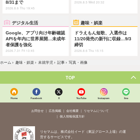
8/31まで
2026.8.5 Wed 20:32
2026.8.6 Thu 19:45
デジタル生活
趣味・娯楽
Google、アプリ向け年齢確認
ドラえもん短歌、入選作は
APIを年内に世界展開…未成年
11/20発売の新刊に収録…9/3
者保護を強化
締切
2026.7.31 Fri 13:45
2026.8.6 Thu 15:15
ホーム
›
趣味・娯楽
›
未就学児
›
記事
›
写真・画像
TOP
Home
Facebook
X
YouTube
Instagram
line
お問合せ
広告掲載
会社概要
リセマムについて
個人情報保護方針
リセマムは、株式会社イード（東証グロース上場）の運
営するサービスです。