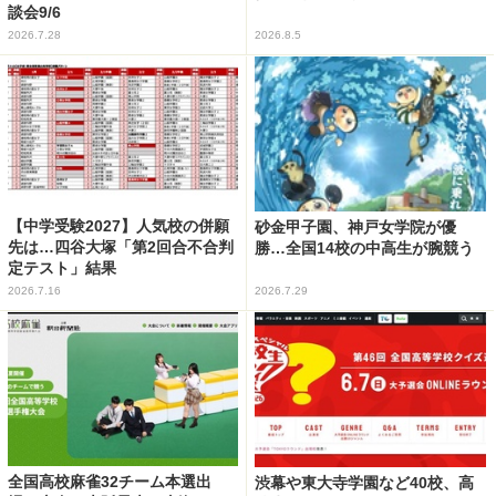
談会9/6
2026.7.28
2026.8.5
【中学受験2027】人気校の併願
砂金甲子園、神戸女学院が優
先は…四谷大塚「第2回合不合判
勝…全国14校の中高生が腕競う
定テスト」結果
2026.7.16
2026.7.29
全国高校麻雀32チーム本選出
渋幕や東大寺学園など40校、高