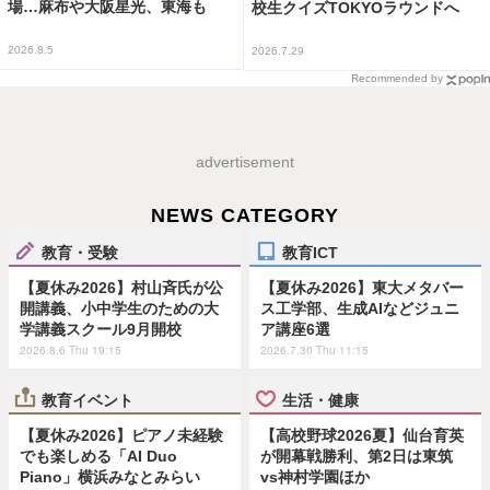
場…麻布や大阪星光、東海も
校生クイズTOKYOラウンドへ
2026.8.5
2026.7.29
Recommended by
advertisement
NEWS CATEGORY
教育・受験
教育ICT
【夏休み2026】村山斉氏が公
【夏休み2026】東大メタバー
開講義、小中学生のための大
ス工学部、生成AIなどジュニ
学講義スクール9月開校
ア講座6選
2026.8.6 Thu 19:15
2026.7.30 Thu 11:15
教育イベント
生活・健康
【夏休み2026】ピアノ未経験
【高校野球2026夏】仙台育英
でも楽しめる「AI Duo
が開幕戦勝利、第2日は東筑
Piano」横浜みなとみらい
vs神村学園ほか