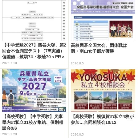
【中学受験2027】四谷大塚、第2
高校囲碁全国大会、団体戦は
回合不合判定テスト（7/5実施）
灘・南山女子部が優勝
偏差値…筑駒74・桜蔭70＜PR＞
2026.7.10
2026.8.5
【高校受験】【中学受験】兵庫
【高校受験】横須賀の私立4校が
県内の私立31校が集結、個別相
参加…合同相談会10/12
談会9/6
2026.7.28
2026.8.5