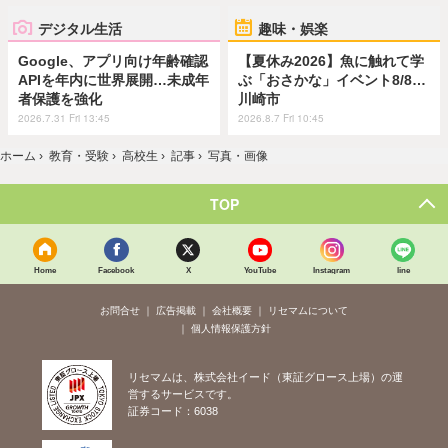
デジタル生活
趣味・娯楽
Google、アプリ向け年齢確認
【夏休み2026】魚に触れて学
APIを年内に世界展開…未成年
ぶ「おさかな」イベント8/8…
者保護を強化
川崎市
2026.7.31 Fri 13:45
2026.8.7 Fri 10:45
ホーム
›
教育・受験
›
高校生
›
記事
›
写真・画像
TOP
Home
Facebook
X
YouTube
Instagram
line
お問合せ
広告掲載
会社概要
リセマムについて
個人情報保護方針
リセマムは、株式会社イード（東証グロース上場）の運
営するサービスです。
証券コード：6038