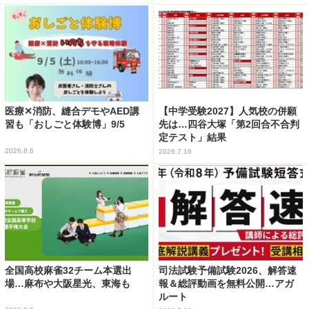
医療✕消防、縫合デモやAED講
【中学受験2027】人気校の併願
習も「おしごと体験博」9/5
先は…四谷大塚「第2回合不合判
定テスト」結果
2026.8.6
2026.7.16
全国高校麻雀32チーム本選出
司法試験予備試験2026、解答速
場…麻布や大阪星光、東海も
報＆総評動画を無料公開…アガ
ルート