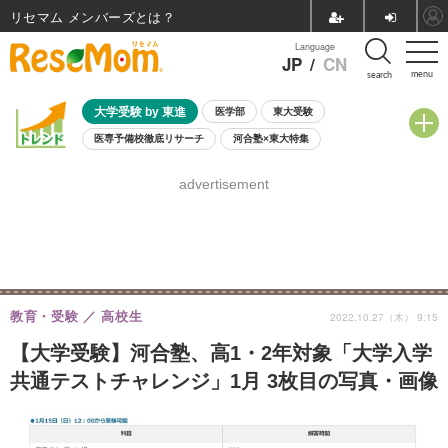
リセマム メンバーズ
Language
JP
/
CN
menu
search
大学受験 by 東進
医学部
東大受験
医専予備校徹底リサーチ
河合塾×東大特集
親子で考える大学選び
高校受験
中学受験
小学校受験
advertisement
共通テスト
夏休み
8月開催学校説明会・相談会
8月開催イベント・WS
全国公立高校 過去問
人気記事
自由研究教材（小学生向け）
自由研究教材（中学生向け）
ランキング
教育・受験
高校生
2022.10.27（木） 9:15
【大学受験】河合塾、高1・2年対象「大学入学
共通テストチャレンジ」1月 3枚目の写真・画像