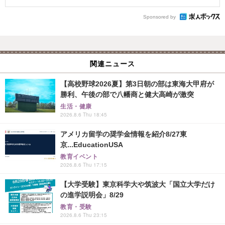
Sponsored by
関連ニュース
【高校野球2026夏】第3日朝の部は東海大甲府が
勝利、午後の部で八幡商と健大高崎が激突
生活・健康
2026.8.6 Thu 18:45
アメリカ留学の奨学金情報を紹介8/27東
京...EducationUSA
教育イベント
2026.8.6 Thu 17:15
【大学受験】東京科学大や筑波大「国立大学だけ
の進学説明会」8/29
教育・受験
2026.8.6 Thu 23:15