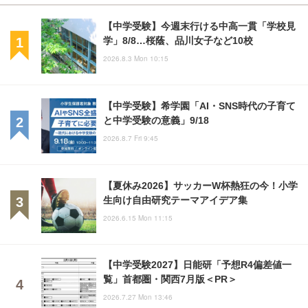
【中学受験】今週末行ける中高一貫「学校見
学」8/8…桜蔭、品川女子など10校
2026.8.3 Mon 10:15
【中学受験】希学園「AI・SNS時代の子育て
と中学受験の意義」9/18
2026.8.7 Fri 9:45
【夏休み2026】サッカーW杯熱狂の今！小学
生向け自由研究テーマアイデア集
2026.6.15 Mon 11:15
【中学受験2027】日能研「予想R4偏差値一
覧」首都圏・関西7月版＜PR＞
2026.7.27 Mon 13:46