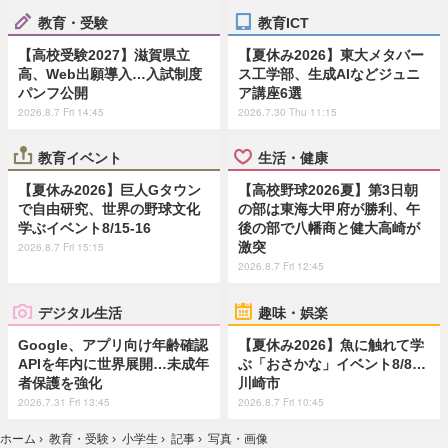
教育・受験
教育ICT
【高校受験2027】滋賀県立
【夏休み2026】東大メタバー
高、Web出願導入…入試制度
ス工学部、生成AIなどジュニ
パンフ公開
ア講座6選
2026.8.7 Fri 14:45
2026.7.30 Thu 11:15
教育イベント
生活・健康
【夏休み2026】巨人Gタウン
【高校野球2026夏】第3日朝
で自由研究、世界の野球文化
の部は東海大甲府が勝利、午
学ぶイベント8/15-16
後の部で八幡商と健大高崎が
激突
2026.8.7 Fri 15:15
2026.8.7 Fri 12:45
デジタル生活
趣味・娯楽
Google、アプリ向け年齢確認
【夏休み2026】魚に触れて学
APIを年内に世界展開…未成年
ぶ「おさかな」イベント8/8…
者保護を強化
川崎市
2026.7.31 Fri 13:45
2026.8.7 Fri 10:45
ホーム
›
教育・受験
›
小学生
›
記事
›
写真・画像