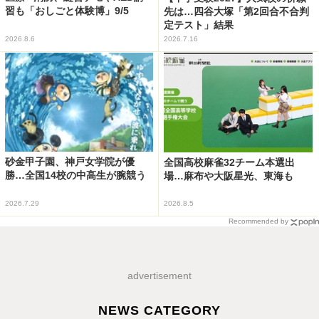
習も「おしごと体験博」9/5
先は…四谷大塚「第2回合不合判
定テスト」結果
2026.8.6
2026.7.16
砂金甲子園、神戸女学院が優
全国高校麻雀32チーム本選出
勝…全国14校の中高生が腕競う
場…麻布や大阪星光、東海も
2026.7.29
2026.8.5
Recommended by
advertisement
NEWS CATEGORY