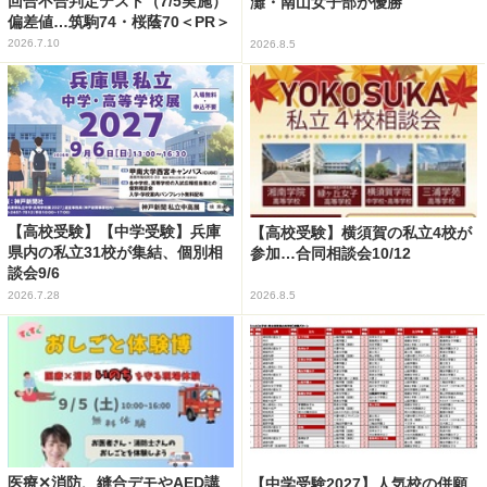
回合不合判定テスト（7/5実施）
灘・南山女子部が優勝
偏差値…筑駒74・桜蔭70＜PR＞
2026.7.10
2026.8.5
【高校受験】【中学受験】兵庫
【高校受験】横須賀の私立4校が
県内の私立31校が集結、個別相
参加…合同相談会10/12
談会9/6
2026.7.28
2026.8.5
医療✕消防、縫合デモやAED講
【中学受験2027】人気校の併願