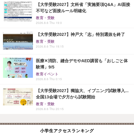
【大学受験2027】文科省「実施要項Q&A」AI面接
不可など面接ルール明確化
教育・受験
2026.8.6 Thu 19:0
【大学受験2027】神戸大「志」特別選抜を終了
教育・受験
2026.8.6 Thu 19:15
医療✕消防、縫合デモやAED講習も「おしごと体
験博」9/5
教育イベント
2026.8.6 Thu 0:15
【大学受験2027】獨協大、イブニング試験導入...
全国13会場で夕方から試験開始
教育・受験
2026.8.6 Thu 20:15
小学生アクセスランキング