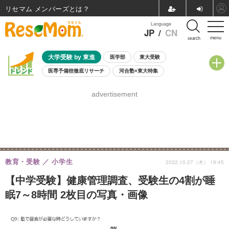
リセマム メンバーズ
Language
JP
/
CN
menu
search
大学受験 by 東進
医学部
東大受験
医専予備校徹底リサーチ
河合塾×東大特集
親子で考える大学選び
高校受験
中学受験
小学校受験
advertisement
共通テスト
夏休み
8月開催学校説明会・相談会
8月開催イベント・WS
全国公立高校 過去問
人気記事
自由研究教材（小学生向け）
自由研究教材（中学生向け）
ランキング
教育・受験
小学生
2022.10.27（木） 19:45
【中学受験】健康管理調査、受験生の4割が睡
眠7～8時間 2枚目の写真・画像