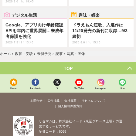
2026.8.6 Thu 19:45
デジタル生活
趣味・娯楽
Google、アプリ向け年齢確認
ドラえもん短歌、入選作は
APIを年内に世界展開…未成年
11/20発売の新刊に収録…9/3
者保護を強化
締切
2026.7.31 Fri 13:45
2026.8.6 Thu 15:15
ホーム
›
教育・受験
›
未就学児
›
記事
›
写真・画像
TOP
Home
Facebook
X
YouTube
Instagram
line
お問合せ
広告掲載
会社概要
リセマムについて
個人情報保護方針
リセマムは、株式会社イード（東証グロース上場）の運
営するサービスです。
証券コード：6038