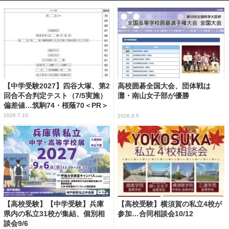
【中学受験2027】四谷大塚、第2
高校囲碁全国大会、団体戦は
回合不合判定テスト（7/5実施）
灘・南山女子部が優勝
偏差値…筑駒74・桜蔭70＜PR＞
2026.7.10
2026.8.5
【高校受験】【中学受験】兵庫
【高校受験】横須賀の私立4校が
県内の私立31校が集結、個別相
参加…合同相談会10/12
談会9/6