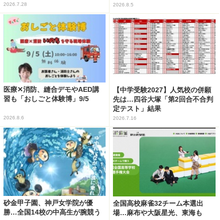
2026.7.28
2026.8.5
医療✕消防、縫合デモやAED講
【中学受験2027】人気校の併願
習も「おしごと体験博」9/5
先は…四谷大塚「第2回合不合判
定テスト」結果
2026.8.6
2026.7.16
砂金甲子園、神戸女学院が優
全国高校麻雀32チーム本選出
勝…全国14校の中高生が腕競う
場…麻布や大阪星光、東海も