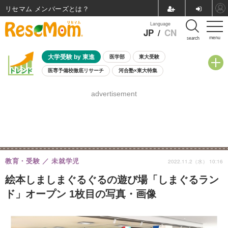
リセマム メンバーズ
Language
JP
/
CN
menu
search
大学受験 by 東進
医学部
東大受験
医専予備校徹底リサーチ
河合塾×東大特集
親子で考える大学選び
高校受験
中学受験
小学校受験
advertisement
共通テスト
夏休み
8月開催学校説明会・相談会
8月開催イベント・WS
全国公立高校 過去問
人気記事
自由研究教材（小学生向け）
自由研究教材（中学生向け）
ランキング
教育・受験
未就学児
2022.11.2（水） 10:16
絵本しましまぐるぐるの遊び場「しまぐるラン
ド」オープン 1枚目の写真・画像