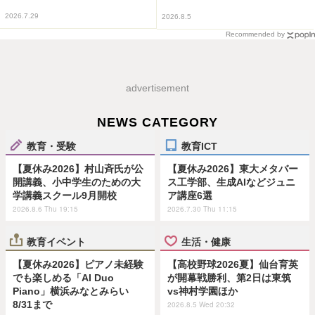
2026.7.29
2026.8.5
Recommended by
advertisement
NEWS CATEGORY
教育・受験
教育ICT
【夏休み2026】村山斉氏が公
【夏休み2026】東大メタバー
開講義、小中学生のための大
ス工学部、生成AIなどジュニ
学講義スクール9月開校
ア講座6選
2026.8.6 Thu 19:15
2026.7.30 Thu 11:15
教育イベント
生活・健康
【夏休み2026】ピアノ未経験
【高校野球2026夏】仙台育英
でも楽しめる「AI Duo
が開幕戦勝利、第2日は東筑
Piano」横浜みなとみらい
vs神村学園ほか
8/31まで
2026.8.5 Wed 20:32