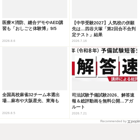
医療✕消防、縫合デモやAED講
【中学受験2027】人気校の併願
習も「おしごと体験博」9/5
先は…四谷大塚「第2回合不合判
定テスト」結果
2026.8.6
2026.7.16
全国高校麻雀32チーム本選出
司法試験予備試験2026、解答速
場…麻布や大阪星光、東海も
報＆総評動画を無料公開…アガ
ルート
2026.8.5
2026.7.21
Recommended by