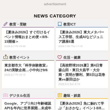
advertisement
NEWS CATEGORY
教育・受験
教育ICT
【夏休み2026】すぐ行けるイ
【夏休み2026】東大メタバー
ベント情報おまとめ便＜8/9-
ス工学部、生成AIなどジュニ
15開催＞
ア講座6選
2026.8.7 Fri 19:45
2026.7.30 Thu 11:15
教育イベント
生活・健康
東京都市大「科学体験教室」
【高校野球2026夏】第4日青
24の実験企画…小中向け9/6
森山田・東日大昌平・大分
商・英明が勝利、第5日は花巻
2026.8.7 Fri 18:15
東vs新田ほか
2026.8.9 Sun 9:15
デジタル生活
趣味・娯楽
Google、アプリ向け年齢確認
【夏休み2026】魚に触れて学
APIを年内に世界展開…未成年
ぶ「おさかな」イベント8/8…