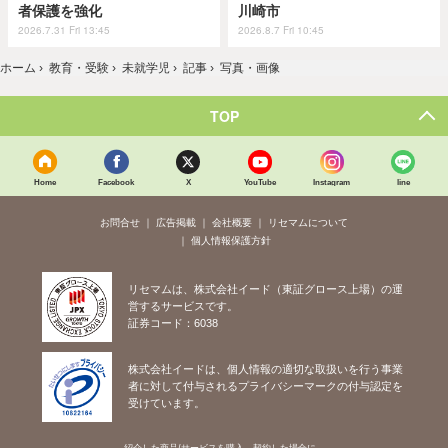
者保護を強化
川崎市
2026.7.31 Fri 13:45
2026.8.7 Fri 10:45
ホーム
›
教育・受験
›
未就学児
›
記事
›
写真・画像
TOP
Home
Facebook
X
YouTube
Instagram
line
お問合せ
広告掲載
会社概要
リセマムについて
個人情報保護方針
リセマムは、株式会社イード（東証グロース上場）の運
営するサービスです。
証券コード：6038
株式会社イードは、個人情報の適切な取扱いを行う事業
者に対して付与されるプライバシーマークの付与認定を
受けています。
紹介した商品/サービスを購入、契約した場合に、