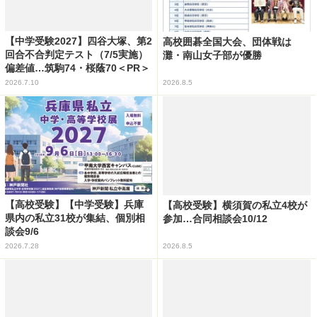
【中学受験2027】四谷大塚、第2
高校囲碁全国大会、団体戦は
回合不合判定テスト（7/5実施）
灘・南山女子部が優勝
偏差値…筑駒74・桜蔭70＜PR＞
2026.7.10
2026.8.5
【高校受験】【中学受験】兵庫
【高校受験】横須賀の私立4校が
県内の私立31校が集結、個別相
参加…合同相談会10/12
談会9/6
2026.7.28
2026.8.5