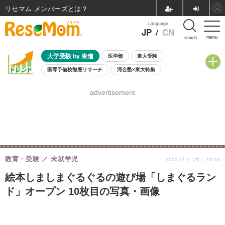
リセマム メンバーズ
Language
JP
/
CN
menu
search
大学受験 by 東進
医学部
東大受験
医専予備校徹底リサーチ
河合塾×東大特集
親子で考える大学選び
高校受験
中学受験
小学校受験
advertisement
共通テスト
夏休み
8月開催学校説明会・相談会
8月開催イベント・WS
全国公立高校 過去問
人気記事
自由研究教材（小学生向け）
自由研究教材（中学生向け）
ランキング
教育・受験
未就学児
2022.11.2（水） 10:16
絵本しましまぐるぐるの遊び場「しまぐるラン
ド」オープン 10枚目の写真・画像