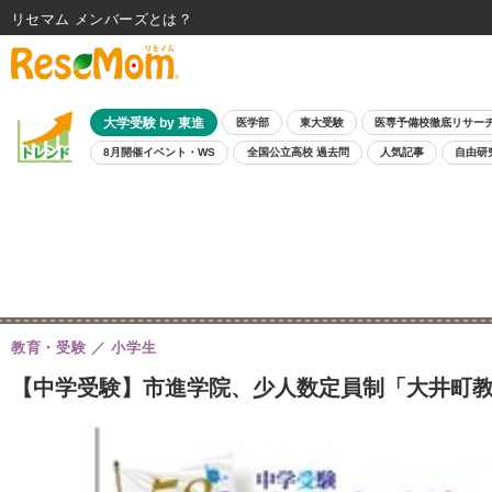
リセマム メンバーズ
大学受験 by 東進
医学部
東大受験
医専予備校徹底リサー
8月開催イベント・WS
全国公立高校 過去問
人気記事
自由研
教育・受験
小学生
【中学受験】市進学院、少人数定員制「大井町教