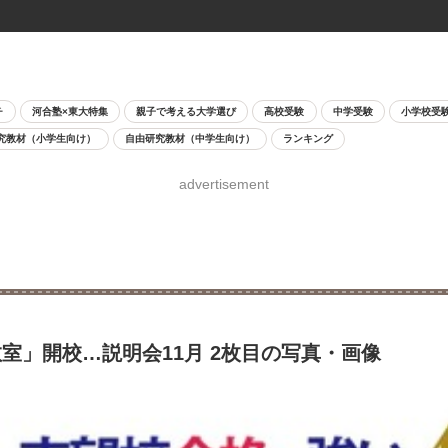
チ
河合塾×東大特集
親子で考える大学選び
高校受験
中学受験
小学校受
究教材（小学生向け）
自由研究教材（中学生向け）
ランキング
advertisement
室」開校…説明会11月 2枚目の写真・画像