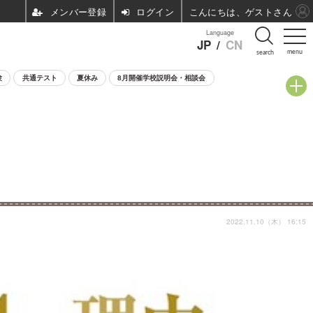
ログイン
こんにちは、ゲストさん
Language
JP
/
CN
menu
search
験
共通テスト
夏休み
8月開催学校説明会・相談会
2022.11.10（木） 16:15