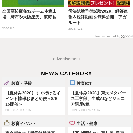
全国高校麻雀32チーム本選出
司法試験予備試験2026、解答速
場…麻布や大阪星光、東海も
報＆総評動画を無料公開…アガ
ルート
2026.8.5
2026.7.21
Recommended by
advertisement
NEWS CATEGORY
教育・受験
教育ICT
【夏休み2026】すぐ行けるイ
【夏休み2026】東大メタバー
ベント情報おまとめ便＜8/9-
ス工学部、生成AIなどジュニ
15開催＞
ア講座6選
2026.8.7 Fri 19:45
2026.7.30 Thu 11:15
教育イベント
生活・健康