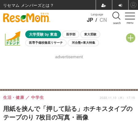
リセマム メンバーズ
Language
JP
/
CN
menu
search
大学受験 by 東進
医学部
東大受験
医専予備校徹底リサーチ
河合塾×東大特集
親子で考える大学選び
高校受験
中学受験
小学校受験
advertisement
共通テスト
夏休み
8月開催学校説明会・相談会
8月開催イベント・WS
全国公立高校 過去問
人気記事
自由研究教材（小学生向け）
自由研究教材（中学生向け）
ランキング
生活・健康
中学生
2022.11.10（木） 17:15
用紙を挟んで「押して貼る」ホチキスタイプの
テープのり 7枚目の写真・画像