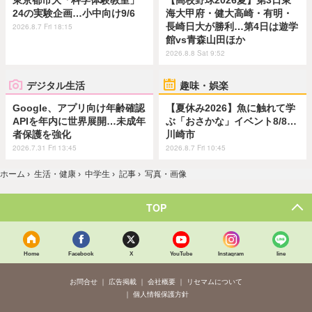
東京都市大「科学体験教室」
【高校野球2026夏】第3日東
24の実験企画…小中向け9/6
海大甲府・健大高崎・有明・
長崎日大が勝利…第4日は遊学
2026.8.7 Fri 18:15
館vs青森山田ほか
2026.8.8 Sat 9:52
デジタル生活
趣味・娯楽
Google、アプリ向け年齢確認
【夏休み2026】魚に触れて学
APIを年内に世界展開…未成年
ぶ「おさかな」イベント8/8…
者保護を強化
川崎市
2026.7.31 Fri 13:45
2026.8.7 Fri 10:45
ホーム
›
生活・健康
›
中学生
›
記事
›
写真・画像
TOP
Home
Facebook
X
YouTube
Instagram
line
お問合せ
広告掲載
会社概要
リセマムについて
個人情報保護方針