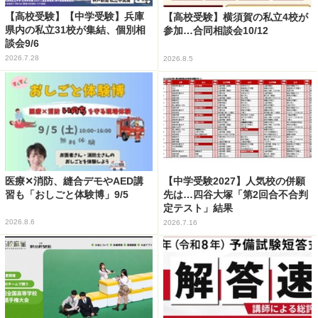
【高校受験】【中学受験】兵庫
【高校受験】横須賀の私立4校が
県内の私立31校が集結、個別相
参加…合同相談会10/12
談会9/6
2026.7.28
2026.8.5
医療✕消防、縫合デモやAED講
【中学受験2027】人気校の併願
習も「おしごと体験博」9/5
先は…四谷大塚「第2回合不合判
定テスト」結果
2026.8.6
2026.7.16