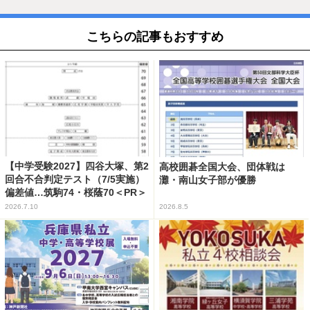
こちらの記事もおすすめ
【中学受験2027】四谷大塚、第2
高校囲碁全国大会、団体戦は
回合不合判定テスト（7/5実施）
灘・南山女子部が優勝
偏差値…筑駒74・桜蔭70＜PR＞
2026.7.10
2026.8.5